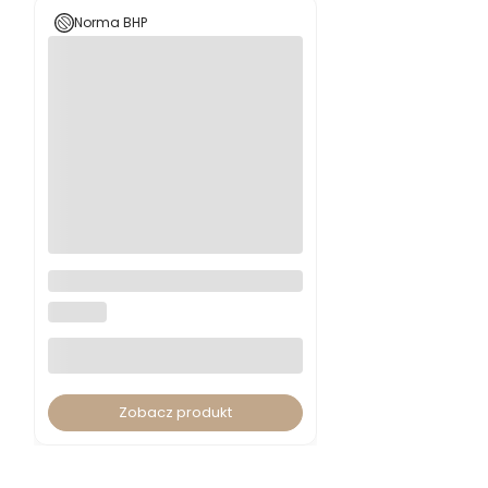
Fotel ergonomiczny Skill Soft
SKSW white
BGROUP
Zobacz produkt