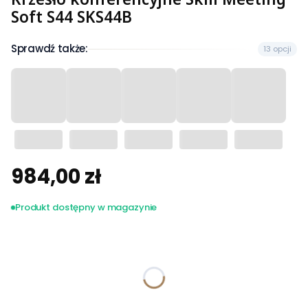
Soft S44 SKS44B
Sprawdź także:
13 opcji
984,00 zł
Cena
Produkt dostępny w magazynie
Wybierz wariant produktu:
Poszczególne warianty mogą różnić się ceną
*
Tkanina Kenya