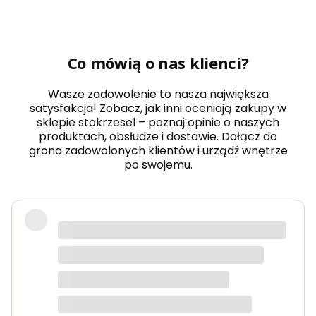
Co mówią o nas klienci?
Wasze zadowolenie to nasza największa
satysfakcja! Zobacz, jak inni oceniają zakupy w
sklepie stokrzesel – poznaj opinie o naszych
produktach, obsłudze i dostawie. Dołącz do
grona zadowolonych klientów i urządź wnętrze
po swojemu.
Fotel piękny, wygodny, polecam.
Dorota
dotyczy produktu: Fotel wypoczynkowy Soft 3
ciemno zielony Velvet