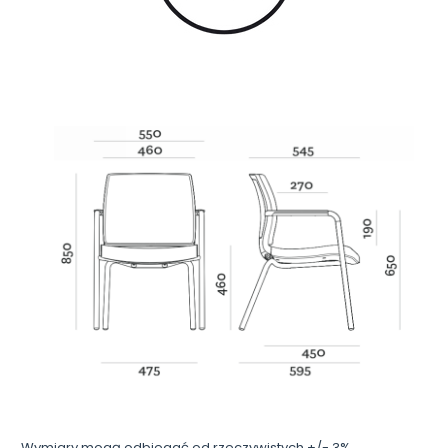
Wymiary mogą odbiegać od rzeczywistych +/- 3%.