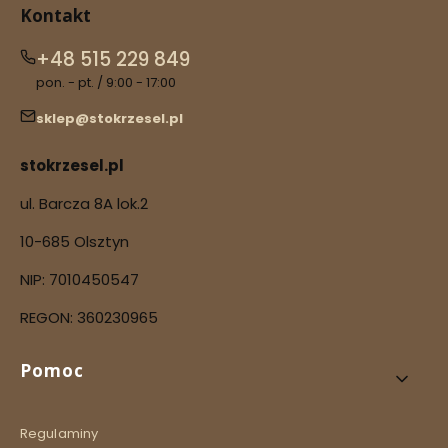
Kontakt
+48 515 229 849
pon. - pt. / 9:00 - 17:00
sklep@stokrzesel.pl
stokrzesel.pl
ul. Barcza 8A lok.2
10-685 Olsztyn
NIP: 7010450547
REGON: 360230965
Linki w stopce
Pomoc
Regulaminy