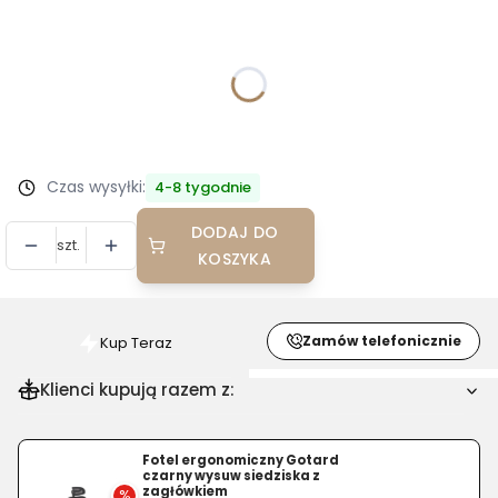
Wybierz wariant produktu:
Poszczególne warianty mogą różnić się ceną
*
Tkanina Kenya
Wybierz
Czas wysyłki:
4-8 tygodnie
DODAJ DO
szt.
KOSZYKA
Zamów telefonicznie
Kup Teraz
Szybki
zakup
Klienci kupują razem z:
dla
produktu
Krzesło
Fotel ergonomiczny Gotard
czarny wysuw siedziska z
konferencyjne
zagłówkiem
%