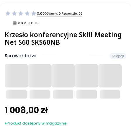
0.00
(Oceny: 0 Recenzje: 0)
Krzesło konferencyjne Skill Meeting
Net S60 SKS60NB
Sprawdź także:
13 opcji
1 008,00 zł
Cena
Produkt dostępny w magazynie