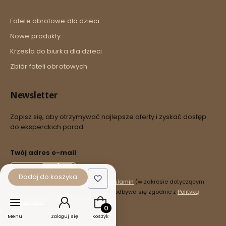
Fotele obrotowe dla dzieci
Nowe produkty
Krzesła do biurka dla dzieci
Zbiór foteli obrotowych
Newsletter
Zapisz się, aby otrzymywać najlepsze oferty i zyskać dostęp
do eksperckich porad.
Twój adres e-mail
Dodaj do koszyka
Zapisując się, akceptujesz nasz
Regulamin
(w zakresie dotyczącym
Newslettera). Przetwarzanie danych odbywa się zgodnie z
Polityką
Produkty w koszyku: 0. Zobacz szcz
prywatności
.
Menu
Zaloguj się
Koszyk