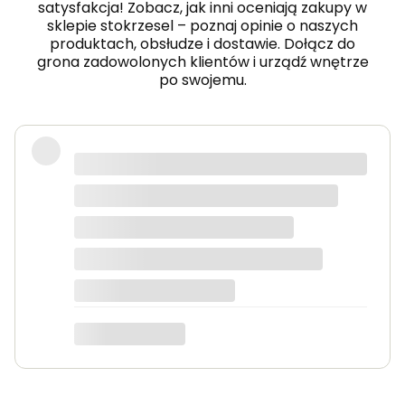
satysfakcja! Zobacz, jak inni oceniają zakupy w
sklepie stokrzesel – poznaj opinie o naszych
produktach, obsłudze i dostawie. Dołącz do
grona zadowolonych klientów i urządź wnętrze
po swojemu.
Fotel piękny, wygodny, polecam.
Dorota
dotyczy produktu: Fotel wypoczynkowy Soft 3
ciemno zielony Velvet