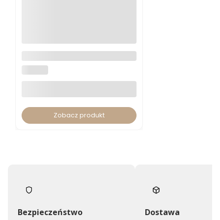
Krzesło konferencyjne Skill
Meeting Net S50 SKS50NB
BGROUP
Zobacz produkt
Bezpieczeństwo
Dostawa