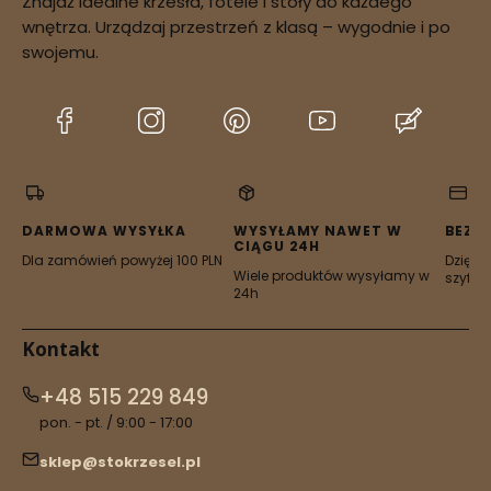
Znajdź idealne krzesła, fotele i stoły do każdego
potwierdzenie
wnętrza. Urządzaj przestrzeń z klasą – wygodnie i po
dostępności zamówienia
swojemu.
(Otwiera
(Otwiera
(Otwiera
(Otwiera
(Otwier
się
się
się
się
się
w
w
w
w
w
nowej
nowej
nowej
nowej
nowej
karcie)
karcie)
karcie)
karcie)
karcie)
DARMOWA WYSYŁKA
WYSYŁAMY NAWET W
BEZP
CIĄGU 24H
Dla zamówień powyżej 100 PLN
Dzięki 
Wiele produktów wysyłamy w
szyfro
24h
Kontakt
+48 515 229 849
pon. - pt. / 9:00 - 17:00
sklep@stokrzesel.pl