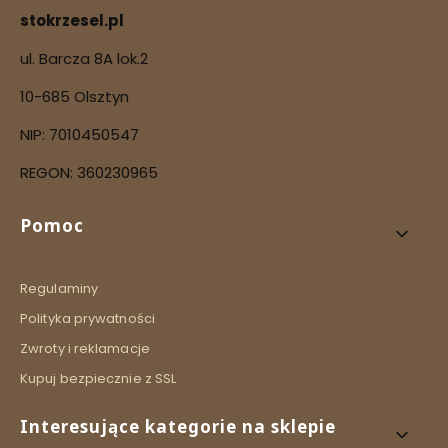
stokrzesel.pl
ul. Barcza 8A lok.2
10-685 Olsztyn
NIP: 7010450547
REGON: 360230965
Linki w stopce
Pomoc
Regulaminy
Polityka prywatności
Zwroty i reklamacje
Kupuj bezpiecznie z SSL
Interesujące kategorie na sklepie