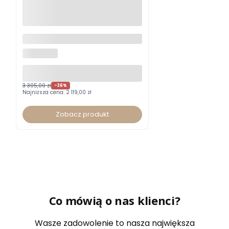
Fotel biurowy Xenium DUO-
BACK HRUA certyfikat GS typ B
NOWY STYL
z zagłówkiem
3 305,00 zł
-36%
Najniższa cena:
2 119,00 zł
Zobacz produkt
Co mówią o nas klienci?
Wasze zadowolenie to nasza największa