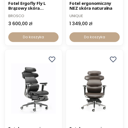
Norma BHP
Norma BHP
Fotel Ergofly Fly L
Fotel ergonomiczny
Brązowy skóra
NEZ skóra naturalna
-12% z kodem PROMO12
naturalna z wysuwem
BROSCO
UNIQUE
siedziska
3 600,00 zł
1 349,00 zł
Do koszyka
Do koszyka
Norma BHP
Norma BHP