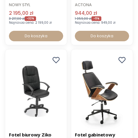
naturalna do 150 kg
NOWY STYL
ACTONA
2 195,00 zł
944,00 zł
3 217,00 zł
1 059,00 zł
-32%
-11%
Najniższa cena:
2 199,00 zł
Najniższa cena:
949,00 zł
Do koszyka
Do koszyka
Promocja
Promocja
Fotel biurowy Ziko
Fotel gabinetowy