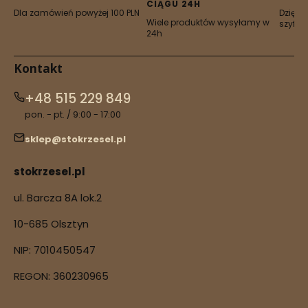
CIĄGU 24H
Dla zamówień powyżej 100 PLN
Dzięki 
Wiele produktów wysyłamy w
szyfro
24h
Kontakt
+48 515 229 849
pon. - pt. / 9:00 - 17:00
sklep@stokrzesel.pl
stokrzesel.pl
ul. Barcza 8A lok.2
10-685 Olsztyn
NIP: 7010450547
REGON: 360230965