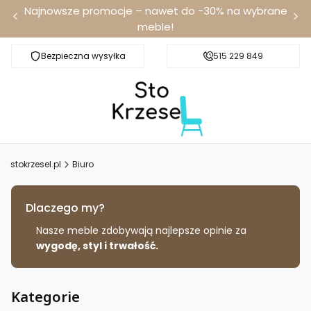
Najnowsze promocje – nawet do -30% na wybrane
meble!
Bezpieczna wysyłka
Darmowa dostawa od 100 zł
515 229 849
stokrzesel.pl
Biuro
Dlaczego my?
Nasze meble zdobywają najlepsze opinie za
wygodę, styl i trwałość.
Kategorie