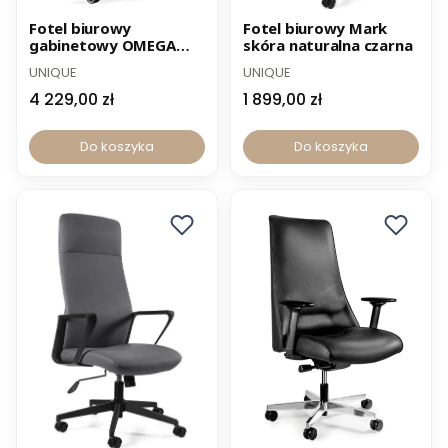
Nowość
-12% z kodem PROMO12
Fotel biurowy
Fotel biurowy Mark
gabinetowy OMEGA
skóra naturalna czarna
-12% z kodem PROMO12
skóra naturalna czarna
UNIQUE
UNIQUE
4 229,00 zł
1 899,00 zł
Do koszyka
Do koszyka