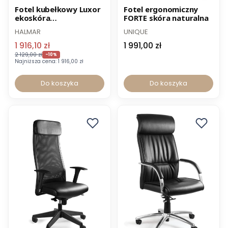
Promocja
Norma BHP
Fotel kubełkowy Luxor
Fotel ergonomiczny
ekoskóra
FORTE skóra naturalna
-8% z kodem FOTEL
-12% z kodem PROMO12
kompozytowa
HALMAR
UNIQUE
1 916,10 zł
1 991,00 zł
2 129,00 zł
-10%
Najniższa cena:
1 916,00 zł
Do koszyka
Do koszyka