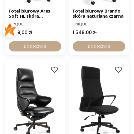
-12% z kodem PROMO12
-12% z kodem PROMO12
Fotel biurowy Ares
Fotel biurowy Brando
Soft HL skóra
skóra naturlana czarna
naturalna
UNIQUE
UNIQUE
1 299,00 zł
1 549,00 zł
Do koszyka
Do koszyka