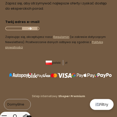
Zapisz się, aby otrzymywać najlepsze oferty i zyskać dostęp
do eksperckich porad.
Twój adres e-mail
Zapisując się, akceptujesz nasz
Regulamin
(w zakresie dotyczącym
Newslettera). Przetwarzanie danych odbywa się zgodnie z
Polityką
prywatności
.
polski
zł
Sklep internetowy
Shoper Premium
Filtry
Domyślne
Produkty w koszyku: 0. Zobacz szczegóły