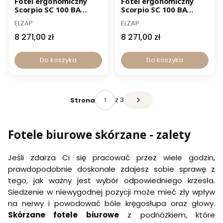
Fotel ergonomiczny
Fotel ergonomiczny
Scorpio SC 100 BA
Scorpio SC 100 BA
-15% z kodem ELZAP
-15% z kodem ELZAP
skóra naturalna czarna
skóra naturalna
ELZAP
ELZAP
brązowa
8 271,00 zł
8 271,00 zł
Do koszyka
Do koszyka
z 3
Strona
Fotele biurowe skórzane - zalety
Jeśli zdarza Ci się pracować przez wiele godzin,
prawdopodobnie doskonale zdajesz sobie sprawę z
tego, jak ważny jest wybór odpowiedniego krzesła.
Siedzenie w niewygodnej pozycji może mieć zły wpływ
na nerwy i powodować bóle kręgosłupa oraz głowy.
Skórzane fotele biurowe
z podnóżkiem, które