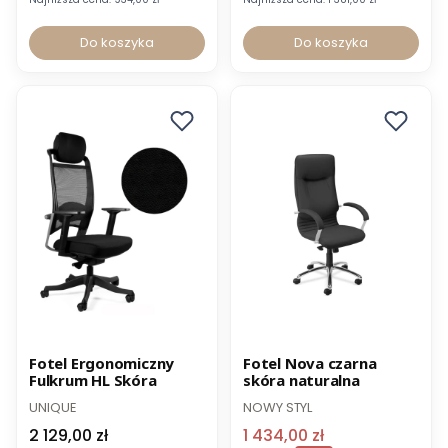
Do koszyka
Do koszyka
Norma BHP
Promocja
Fotel Ergonomiczny
Fotel Nova czarna
Fulkrum HL Skóra
skóra naturalna
-12% z kodem PROMO12
UNIQUE
NOWY STYL
2 129,00 zł
1 434,00 zł