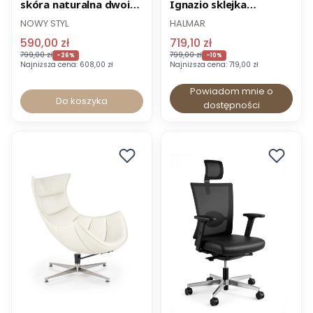
skóra naturalna dwoina
Ignazio sklejka
-8% z kodem BIUROWE
czarna
ekoskóra
NOWY STYL
HALMAR
590,00 zł
719,10 zł
799,00 zł
799,00 zł
-26%
-10%
Najniższa cena:
608,00 zł
Najniższa cena:
719,00 zł
Powiadom mnie o
Do koszyka
dostępności