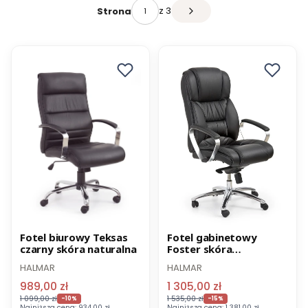
z 3
Strona
Promocja
Promocja
Fotel biurowy Teksas
Fotel gabinetowy
czarny skóra naturalna
Foster skóra
-8% z kodem BIUROWE
-8% z kodem BIUROWE
multiblock
HALMAR
HALMAR
989,00 zł
1 305,00 zł
1 099,00 zł
1 535,00 zł
-10%
-15%
Najniższa cena:
934,00 zł
Najniższa cena:
1 381,00 zł