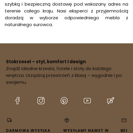
szybką i bezpieczną dostawę pod wskazany adres na
terenie całego kraju. Nasi eksperci z przyjemnością
doradzą w wyborze odpowiedniego mebla z
naturalnego surowca.
Stokrzesel – styl, komfort i design
Znajdź idealne krzesła, fotele i stoły do każdego
wnętrza. Urządzaj przestrzeń z klasą – wygodnie i po
swojemu.
(Otwiera
(Otwiera
(Otwiera
(Otwiera
(Otwier
się
się
się
się
się
w
w
w
w
w
nowej
nowej
nowej
nowej
nowej
karcie)
karcie)
karcie)
karcie)
karcie)
DARMOWA WYSYŁKA
WYSYŁAMY NAWET W
BEZP