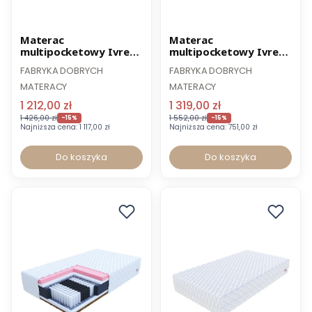
Promocja
Promocja
Materac
Materac
multipocketowy Ivrea
multipocketowy Ivrea
120 x 200 cm
140 x 200 cm
FABRYKA DOBRYCH
FABRYKA DOBRYCH
MATERACY
MATERACY
1 212,00 zł
1 319,00 zł
1 426,00 zł
1 552,00 zł
-15%
-15%
Najniższa cena:
1 117,00 zł
Najniższa cena:
751,00 zł
Do koszyka
Do koszyka