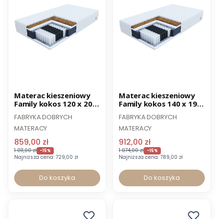
Promocja
Promocja
Materac kieszeniowy
Materac kieszeniowy
Family kokos 120 x 200
Family kokos 140 x 190
cm
cm
FABRYKA DOBRYCH
FABRYKA DOBRYCH
MATERACY
MATERACY
859,00 zł
912,00 zł
1 011,00 zł
1 074,00 zł
-15%
-15%
Najniższa cena:
729,00 zł
Najniższa cena:
789,00 zł
Do koszyka
Do koszyka