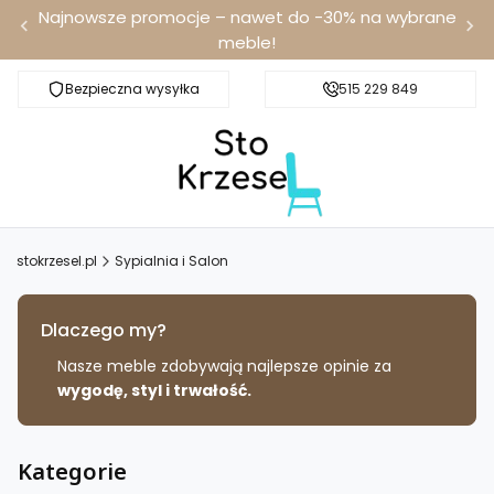
Najnowsze promocje – nawet do -30% na wybrane
meble!
Bezpieczna wysyłka
Darmowa dostawa od 100 zł
515 229 849
stokrzesel.pl
Sypialnia i Salon
Dlaczego my?
Nasze meble zdobywają najlepsze opinie za
wygodę, styl i trwałość.
Kategorie