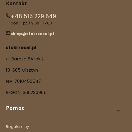
Kontakt
+48 515 229 849
pon. - pt. / 9:00 - 17:00
sklep@stokrzesel.pl
stokrzesel.pl
ul. Barcza 8A lok.2
10-685 Olsztyn
NIP: 7010450547
REGON: 360230965
Linki w stopce
Pomoc
Regulaminy