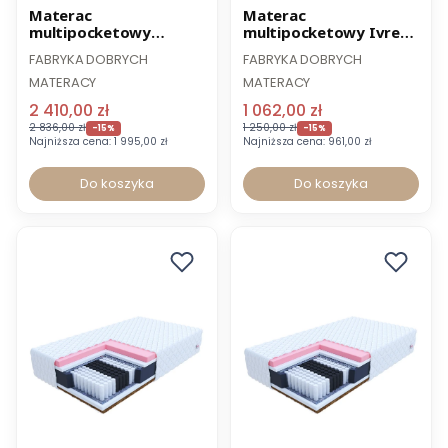
Promocja
Promocja
Materac
Materac
multipocketowy
multipocketowy Ivrea
Comfort 180 x 200 cm
100 x 200 cm
FABRYKA DOBRYCH
FABRYKA DOBRYCH
MATERACY
MATERACY
2 410,00 zł
1 062,00 zł
2 836,00 zł
1 250,00 zł
-15%
-15%
Najniższa cena:
1 995,00 zł
Najniższa cena:
961,00 zł
Do koszyka
Do koszyka