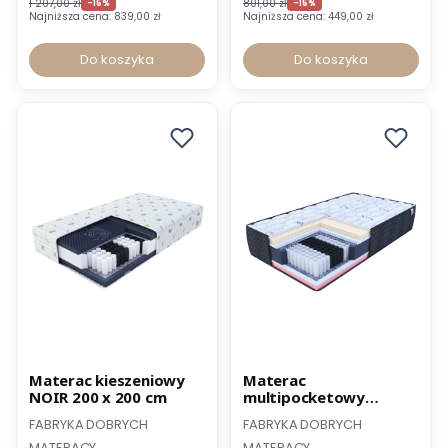
1 207,00 zł
801,00 zł
-15%
-15%
Najniższa cena:
839,00 zł
Najniższa cena:
449,00 zł
Do koszyka
Do koszyka
Nowość
Promocja
Promocja
Materac kieszeniowy
Materac
NOIR 200 x 200 cm
multipocketowy
Comfort 120 x 200 cm
FABRYKA DOBRYCH
FABRYKA DOBRYCH
MATERACY
MATERACY