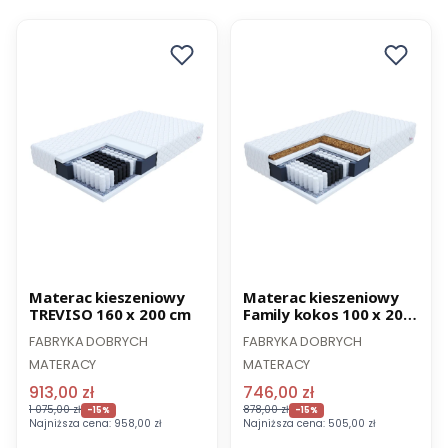
Nowość
Promocja
Promocja
Materac kieszeniowy
Materac kieszeniowy
TREVISO 160 x 200 cm
Family kokos 100 x 200
cm
FABRYKA DOBRYCH
FABRYKA DOBRYCH
MATERACY
MATERACY
913,00 zł
746,00 zł
1 075,00 zł
878,00 zł
-15%
-15%
Najniższa cena:
958,00 zł
Najniższa cena:
505,00 zł