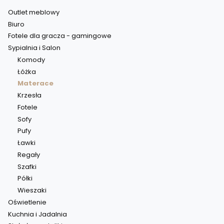
Outlet meblowy
Biuro
Fotele dla gracza - gamingowe
Sypialnia i Salon
Komody
Łóżka
Materace
Krzesła
Fotele
Sofy
Pufy
Ławki
Regały
Szafki
Półki
Wieszaki
Oświetlenie
Kuchnia i Jadalnia