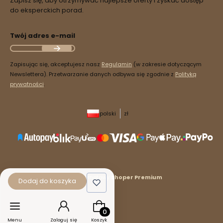
Zapisz się, aby otrzymywać najlepsze oferty i zyskać dostęp
do eksperckich porad.
Twój adres e-mail
Zapisując się, akceptujesz nasz
Regulamin
(w zakresie dotyczącym
Newslettera). Przetwarzanie danych odbywa się zgodnie z
Polityką
prywatności
.
polski
zł
Sklep internetowy
Shoper Premium
Dodaj do koszyka
Produkty w koszyku: 0. Zobacz szcz
Menu
Zaloguj się
Koszyk