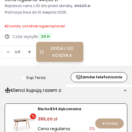
Najniższa cena z 30 dni przed obniżką:
404,00 zł
Promocja trwa do 10 sierpnia 2026
Zostaly ostatnie egzemplarze!
Czas wysyłki:
24 H
DODAJ DO
szt.
KOSZYKA
Zamów telefonicznie
Kup Teraz
Szybki
zakup
Klienci kupują razem z:
dla
produktu
Fotel
Biurko B34 dąb sonoma
ergonomiczny
%
386,00 zł
RUFINO
Dodaj
Cena regularna:
0%
czarny