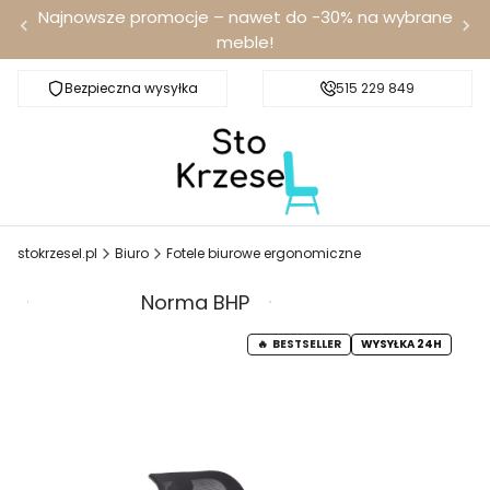
Najnowsze promocje – nawet do -30% na wybrane
meble!
Bezpieczna wysyłka
Darmowa dostawa od 100 zł
515 229 849
stokrzesel.pl
Biuro
Fotele biurowe ergonomiczne
Promocja
Norma BHP
Wysyłka 24h
BESTSELLER
WYSYŁKA 24H