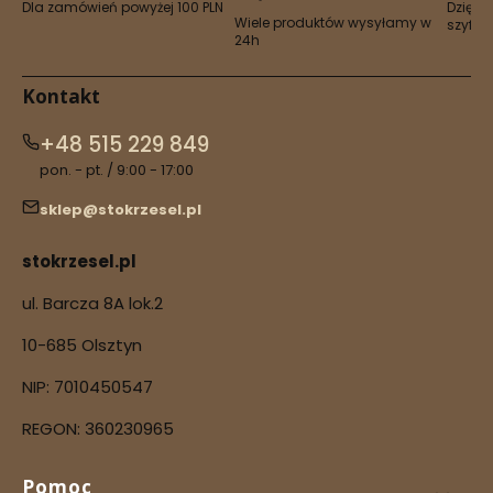
Dla zamówień powyżej 100 PLN
Dzięki 
Wiele produktów wysyłamy w
szyfro
24h
Kontakt
+48 515 229 849
pon. - pt. / 9:00 - 17:00
sklep@stokrzesel.pl
stokrzesel.pl
ul. Barcza 8A lok.2
10-685 Olsztyn
NIP: 7010450547
REGON: 360230965
Linki w stopce
Pomoc