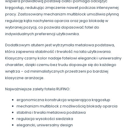
wspiera prawidłową postawę ciała i pomaga odciążyć
kręgosłup, redukując zmęczenie nawet podczas intensywnej
pracy. Zastosowany mechanizm multiblock umożliwia płynną
regulację kąta nachylenia oparcia oraz jego blokadę w
wybranej pozycji, co pozwala dopasować fotel do
indywidualnych preferencji użytkownika.
Dodatkowym atutem jest wytrzymała metalowa podstawa,
która zapewnia stabilność i trwałość na lata użytkowania.
Klasyczny czarny kolor nadaje fotelowi elegancki i uniwersalny
charakter, dzięki czemu bez trudu dopasuje się do każdego
wnętrza – od minimalistycznych przestrzeni po bardziej
klasyczne aranżacje.
Najważniejsze zalety fotela RUFINO:
ergonomiczna konstrukcja wspierająca kręgosłup
mechanizm multiblock z możliwością blokady oparcia
stabilna i trwała metalowa podstawa
regulacja wysokości siedziska
elegancki, uniwersalny design