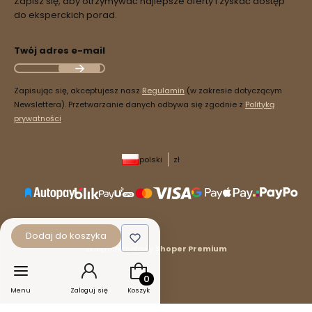
Zapisz się, aby otrzymywać najlepsze oferty i zyskać dostęp
do eksperckich porad.
Twój adres e-mail
Zapisując się, akceptujesz nasz
Regulamin
(w zakresie dotyczącym
Newslettera). Przetwarzanie danych odbywa się zgodnie z
Polityką
prywatności
.
polski
zł
Dodaj do koszyka
Sklep internetowy
Shoper Premium
Produkty w koszyku: 0. Zobacz szcz
Menu
Zaloguj się
Koszyk