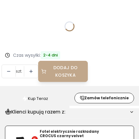
Wybierz wariant produktu:
Poszczególne warianty mogą różnić się ceną
*
Kolorystyka
Wybierz
Czas wysyłki:
2-4 dni
DODAJ DO
szt.
KOSZYKA
Zamów telefonicznie
Kup Teraz
Szybki
zakup
Klienci kupują razem z:
dla
produktu
Stołek
Fotel elektrycznie rozkładany
CROCUS czarny velvet