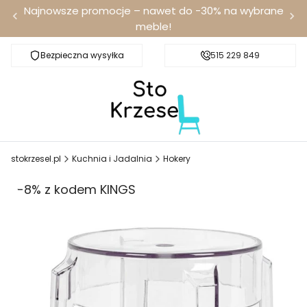
Najnowsze promocje – nawet do -30% na wybrane
meble!
Bezpieczna wysyłka
Darmowa dostawa od 100 zł
515 229 849
stokrzesel.pl
Kuchnia i Jadalnia
Hokery
-8% z kodem KINGS