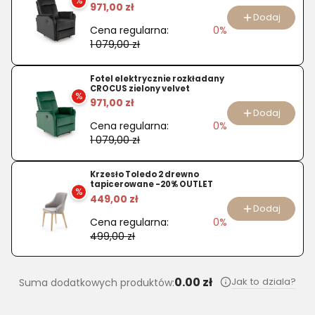
Charles
%
971,00 zł
46
Dodaj
Cena regularna:
0%
1 079,00 zł
Fotel elektrycznie rozkładany
CROCUS zielony velvet
%
971,00 zł
Dodaj
Cena regularna:
0%
1 079,00 zł
Krzesło Toledo 2 drewno
tapicerowane -20% OUTLET
%
449,00 zł
Dodaj
Cena regularna:
0%
499,00 zł
0.00 zł
Jak to dziala?
Suma dodatkowych produktów: