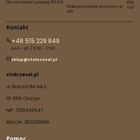
Dla zamówień powyżej 100 PLN
Dzięki 
Wiele produktów wysyłamy w
szyfro
24h
Kontakt
+48 515 229 849
pon. - pt. / 9:00 - 17:00
sklep@stokrzesel.pl
stokrzesel.pl
ul. Barcza 8A lok.2
10-685 Olsztyn
NIP: 7010450547
REGON: 360230965
Linki w stopce
Pomoc