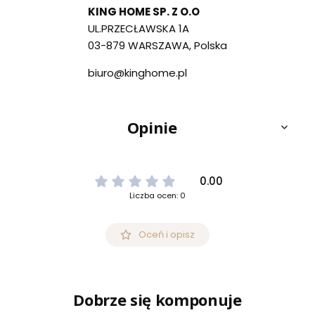
KING HOME SP. Z O.O
UL.PRZECŁAWSKA 1A
03-879 WARSZAWA, Polska
biuro@kinghome.pl
Opinie
0.00
Liczba ocen: 0
Oceń i opisz
Dobrze się komponuje