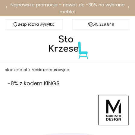
Najnowsze promocje – nawet do -30% na wybrane
meble!
Bezpieczna wysyłka
Darmowa dostawa od 100 zł
515 229 849
stokrzesel.pl
Meble restauracyjne
-8% z kodem KINGS