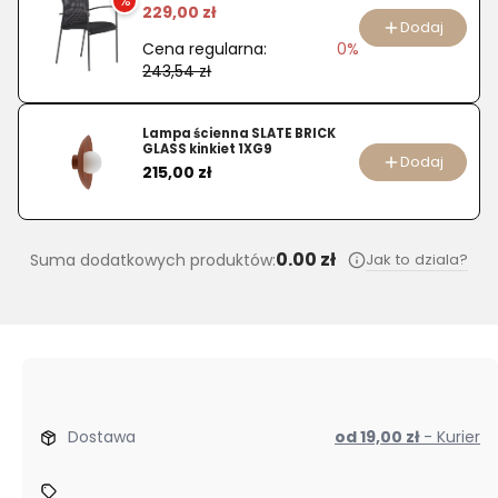
%
229,00 zł
Dodaj
Cena regularna:
0%
243,54 zł
Lampa ścienna SLATE BRICK
GLASS kinkiet 1XG9
Dodaj
Cena
215,00 zł
0.00 zł
Jak to dziala?
Suma dodatkowych produktów:
Dostawa
od 19,00 zł
- Kurier