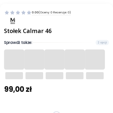
0.00
(Oceny: 0 Recenzje: 0)
Stołek Calmar 46
Sprawdź także:
2 opcji
99,00 zł
Cena
Wybierz wariant produktu:
Poszczególne warianty mogą różnić się ceną