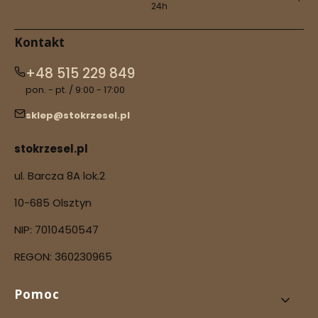
Dla zamówień powyżej 100 PLN
Dzięki 
Wiele produktów wysyłamy w
szyfro
24h
Kontakt
+48 515 229 849
pon. - pt. / 9:00 - 17:00
sklep@stokrzesel.pl
stokrzesel.pl
ul. Barcza 8A lok.2
10-685 Olsztyn
NIP: 7010450547
REGON: 360230965
Linki w stopce
Pomoc