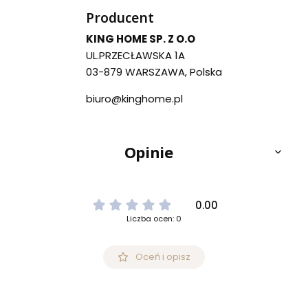
Producent
KING HOME SP. Z O.O
UL.PRZECŁAWSKA 1A
03-879 WARSZAWA, Polska
biuro@kinghome.pl
Opinie
0.00
Liczba ocen: 0
Oceń i opisz