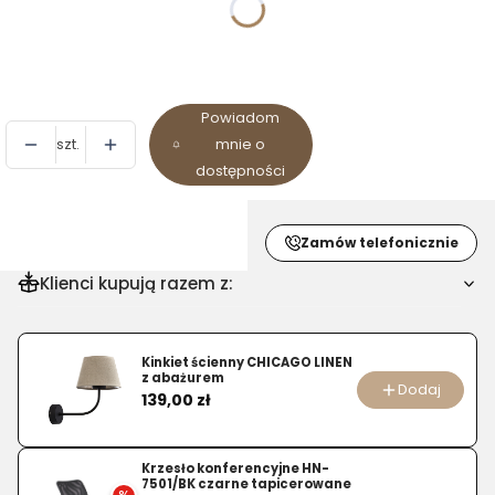
*
Kolorystyka
Wybierz
Powiadom
szt.
mnie o
dostępności
Zamów telefonicznie
Klienci kupują razem z:
Kinkiet ścienny CHICAGO LINEN
z abażurem
Dodaj
Cena
139,00 zł
Krzesło konferencyjne HN-
7501/BK czarne tapicerowane