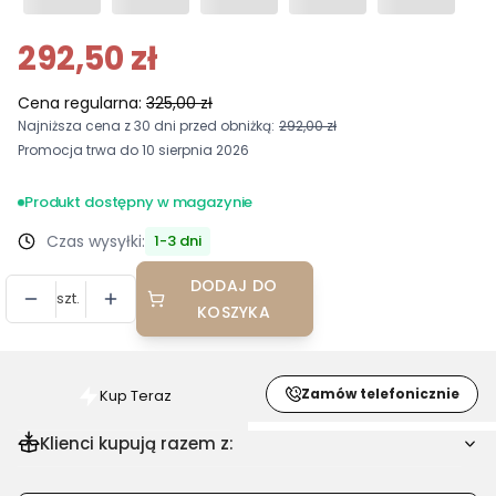
292,50 zł
Cena regularna:
325,00 zł
Najniższa cena z 30 dni przed obniżką:
292,00 zł
Promocja trwa do 10 sierpnia 2026
Produkt dostępny w magazynie
Czas wysyłki:
1-3 dni
DODAJ DO
szt.
KOSZYKA
Zamów telefonicznie
Kup Teraz
Szybki
zakup
Klienci kupują razem z:
dla
produktu