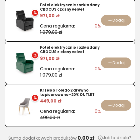
Zestaw
Fotel elektrycznie rozkładany
CROCUS czarny velvet
KABIR
%
971,00 zł
stół
Dodaj
Cena regularna:
0%
+
1 079,00 zł
2
krzesła
Fotel elektrycznie rozkładany
CROCUS zielony velvet
%
971,00 zł
Dodaj
Cena regularna:
0%
1 079,00 zł
Krzesło Toledo 2 drewno
tapicerowane -20% OUTLET
%
449,00 zł
Dodaj
Cena regularna:
0%
499,00 zł
0.00 zł
Jak to dziala?
Suma dodatkowych produktów: