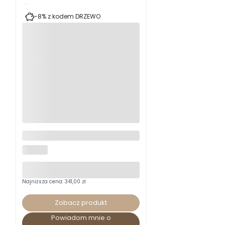
Zestaw LANCE stół + 2 krzesła
HALMAR
Najniższa cena:
341,00 zł
Zobacz produkt
Powiadom mnie o