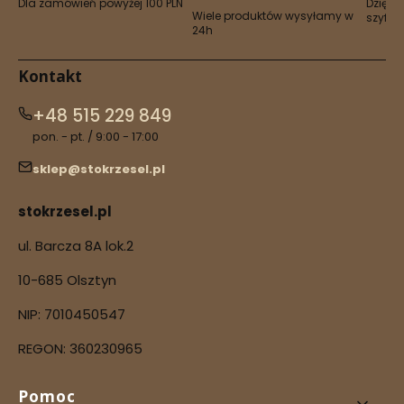
Dla zamówień powyżej 100 PLN
Dzięki 
Wiele produktów wysyłamy w
szyfro
24h
Kontakt
+48 515 229 849
pon. - pt. / 9:00 - 17:00
sklep@stokrzesel.pl
stokrzesel.pl
ul. Barcza 8A lok.2
10-685 Olsztyn
NIP: 7010450547
REGON: 360230965
Linki w stopce
Pomoc