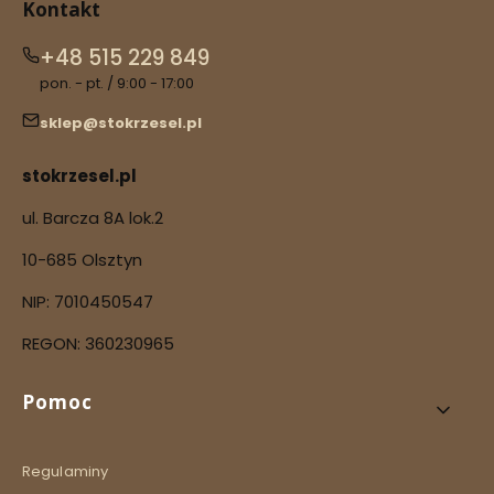
Kontakt
+48 515 229 849
pon. - pt. / 9:00 - 17:00
sklep@stokrzesel.pl
stokrzesel.pl
ul. Barcza 8A lok.2
10-685 Olsztyn
NIP: 7010450547
REGON: 360230965
Linki w stopce
Pomoc
Regulaminy