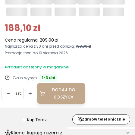
188,10 zł
Cena regularna:
209,00 zł
Najniższa cena z 30 dni przed obniżką:
188,00 zł
Promocja trwa do 10 sierpnia 2026
Produkt dostępny w magazynie
Czas wysyłki:
1-3 dni
DODAJ DO
szt.
KOSZYKA
Zamów telefonicznie
Kup Teraz
Szybki
zakup
Klienci kupują razem z: