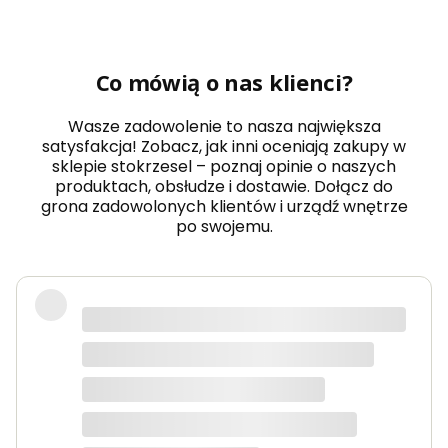
Co mówią o nas klienci?
Wasze zadowolenie to nasza największa
satysfakcja! Zobacz, jak inni oceniają zakupy w
sklepie stokrzesel – poznaj opinie o naszych
produktach, obsłudze i dostawie. Dołącz do
grona zadowolonych klientów i urządź wnętrze
po swojemu.
Fotel piękny, wygodny, polecam.
Dorota
dotyczy produktu: Fotel wypoczynkowy Soft 3
ciemno zielony Velvet