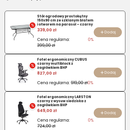
dla
produktu
Wieszak
Stół ogrodowy prostokątny
150x90 cm ze szklanym blatem
W13
i otworem na parasol – czarny
%
339,00 zł
Biały
Dodaj
Cena regularna:
0%
399,00 zł
Fotel ergonomiczny CUBUS
czarny multiblock z
%
zagłówkiem BHP
Dodaj
827,00 zł
Cena regularna:
919,00 zł
0%
Fotel ergonomiczny LARSTON
czarny z wysuw siedziska z
zagłówkiem BHP
%
649,00 zł
Dodaj
Cena regularna:
0%
724,00 zł