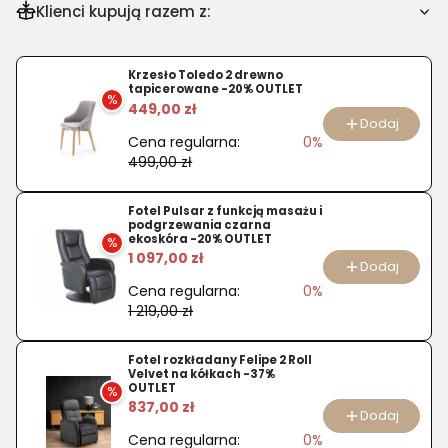
Klienci kupują razem z:
Krzesło Toledo 2 drewno
tapicerowane -20% OUTLET
%
449,00 zł
Dodaj
Cena regularna:
0%
499,00 zł
Fotel Pulsar z funkcją masażu i
podgrzewania czarna
ekoskóra -20% OUTLET
%
1 097,00 zł
Dodaj
Cena regularna:
0%
1 219,00 zł
Fotel rozkładany Felipe 2 Roll
Velvet na kółkach -37%
OUTLET
%
837,00 zł
Dodaj
Cena regularna:
0%