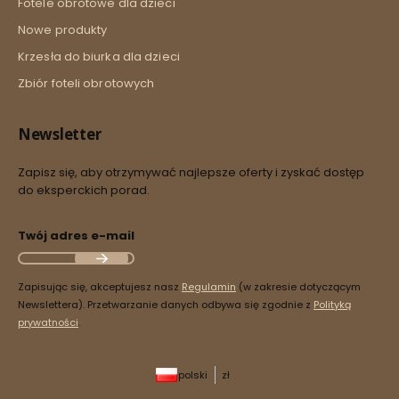
Fotele obrotowe dla dzieci
Nowe produkty
Krzesła do biurka dla dzieci
Zbiór foteli obrotowych
Newsletter
Zapisz się, aby otrzymywać najlepsze oferty i zyskać dostęp
do eksperckich porad.
Twój adres e-mail
Zapisując się, akceptujesz nasz
Regulamin
(w zakresie dotyczącym
Newslettera). Przetwarzanie danych odbywa się zgodnie z
Polityką
prywatności
.
polski
zł