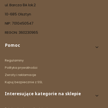
ul. Barcza 8A lok.2
10-685 Olsztyn
NIP: 7010450547
REGON: 360230965
Linki w stopce
Pomoc
Regulaminy
Polityka prywatności
Zwroty i reklamacje
Kupuj bezpiecznie z SSL
Interesujące kategorie na sklepie