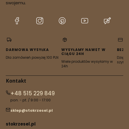
dostępności zamówienia
swojemu.
(Otwiera
(Otwiera
(Otwiera
(Otwiera
(Otwier
się
się
się
się
się
w
w
w
w
w
nowej
nowej
nowej
nowej
nowej
karcie)
karcie)
karcie)
karcie)
karcie)
DARMOWA WYSYŁKA
WYSYŁAMY NAWET W
BEZP
CIĄGU 24H
Dla zamówień powyżej 100 PLN
Dzięki 
Wiele produktów wysyłamy w
szyfro
24h
Kontakt
+48 515 229 849
pon. - pt. / 9:00 - 17:00
sklep@stokrzesel.pl
stokrzesel.pl