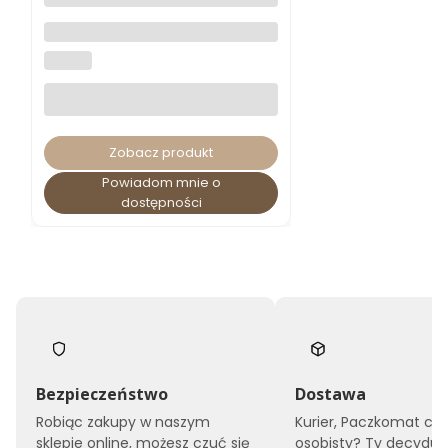
Szafa biurowa XD-020 metal
UNIQUE
Zobacz produkt
Powiadom mnie o
dostępności
Bezpieczeństwo
Dostawa
Robiąc zakupy w naszym
Kurier, Paczkomat czy
sklepie online, możesz czuć się
osobisty? Ty decyduje