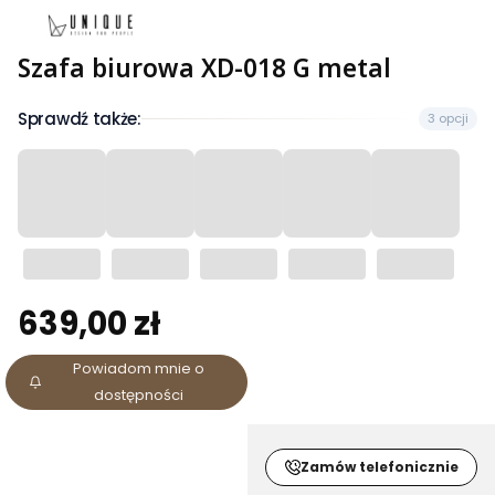
Szafa biurowa XD-018 G metal
Sprawdź także:
3 opcji
639,00 zł
Cena
Powiadom mnie o
dostępności
Zamów telefonicznie