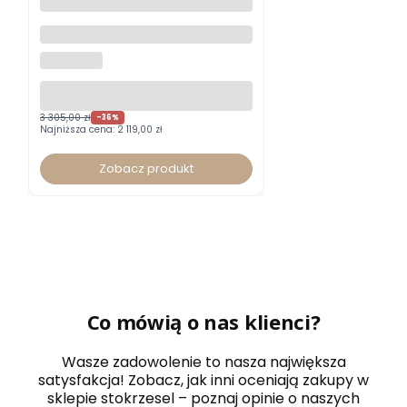
Fotel biurowy Xenium DUO-
BACK HRUA certyfikat GS typ B
NOWY STYL
z zagłówkiem
3 305,00 zł
-36%
Najniższa cena:
2 119,00 zł
Zobacz produkt
Co mówią o nas klienci?
Wasze zadowolenie to nasza największa
satysfakcja! Zobacz, jak inni oceniają zakupy w
sklepie stokrzesel – poznaj opinie o naszych