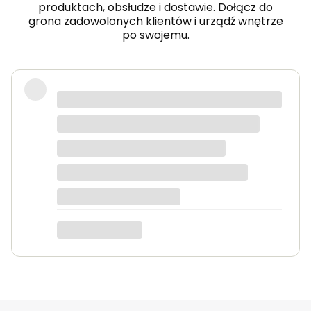
produktach, obsłudze i dostawie. Dołącz do
grona zadowolonych klientów i urządź wnętrze
po swojemu.
Fotel piękny, wygodny, polecam.
Dorota
dotyczy produktu: Fotel wypoczynkowy Soft 3
ciemno zielony Velvet