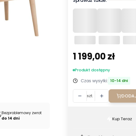
Sprawdź także:
1 199,00 zł
Cena
Produkt dostępny
Czas wysyłki:
10-14 dni
szt.
DODAJ
Bezproblemowy zwrot
do 14 dni
Kup Teraz
Szybki
zakup