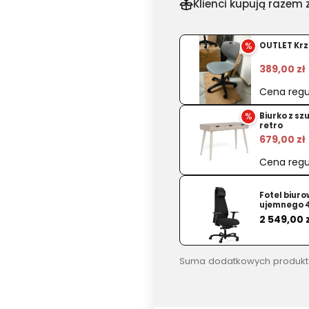
dla
Klienci kupują razem z
produkt
Stolik
%
OUTLET Krz
kawowy
Century
389,00 zł
dąb
Cena regu
bielony
%
Biurko z s
115x60x4
retro
cm
679,00 zł
Cena regu
Fotel biur
ujemnego 
Cena
2 549,00 
Suma dodatkowych produkt