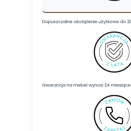
Dopuszczalne obciążenie użytkowe do 20
Gwarancja na mebel wynosi 24 miesiące