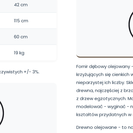
42 cm
115 cm
60 cm
19 kg
Fornir dębowy olejowany 
zywistych +/- 3%.
krzyżujących się cienkich
nieparzystej ich liczby. S
drewna, najczęściej z brzo
z drzew egzotycznych. Ma
modelować - wyginać - n
kształtów przydatnych w
Drewno olejowane - to na