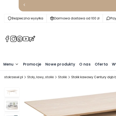
Bezpieczna wysyłka
Darmowa dostawa od 100 zł
Prz
(Otwiera
(Otwiera
(Otwiera
(Otwiera
(Otwiera
się
się
się
się
się
w
w
w
w
w
nowej
nowej
nowej
nowej
nowej
karcie)
karcie)
karcie)
karcie)
karcie)
Menu
Promocje
Nowe produkty
O nas
Oferta
W
stokrzesel.pl
Stoły, ławy, stoliki
Stoliki
Stolik kawowy Century dąb 