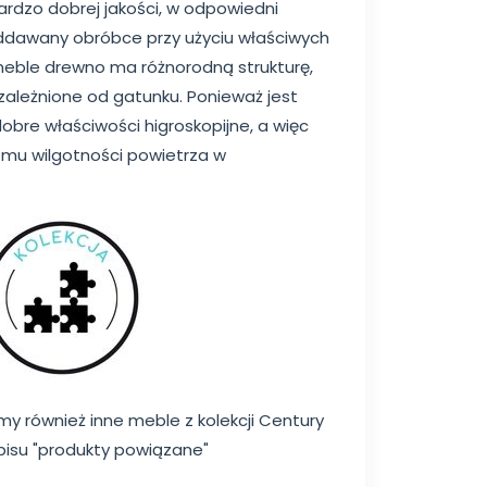
ardzo dobrej jakości, w odpowiedni
dawany obróbce przy użyciu właściwych
eble drewno ma różnorodną strukturę,
 uzależnione od gatunku. Ponieważ jest
obre właściwości higroskopijne, a więc
omu wilgotności powietrza w
my również inne meble z kolekcji Century
opisu "produkty powiązane"