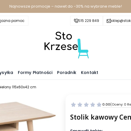
Najnowsze promocje – nawet do -30% na wybrane meble!
yjazna pomoc
515 229 849
sklep@stokr
ysyłka
Formy Płatności
Poradnik
Kontakt
bielony 115x60x42 cm
0.00
(Oceny: 0 Re
Stolik kawowy Cen