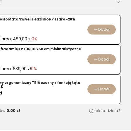
:
u
esło Mata Swivel siedzisko PP szare -20%
Dodaj
larna:
489,00 zł
0%
zufladami NEPTUN 110x50 cm minimalistyczne
2
Dodaj
larna:
839,00 zł
0%
owy ergonomiczny TRIA czarny z funkcją kąta
4D
Dodaj
zł
ów:
0.00 zł
Jak to dziala?