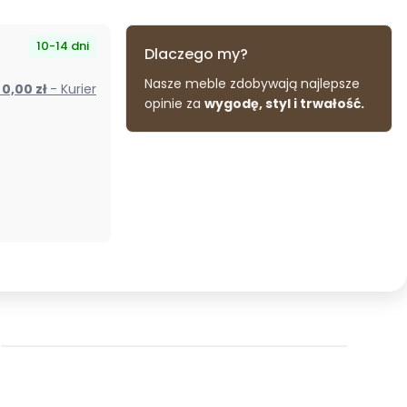
10-14 dni
Dlaczego my?
Nasze meble zdobywają najlepsze
od 0,00 zł
- Kurier
opinie za
wygodę, styl i trwałość.