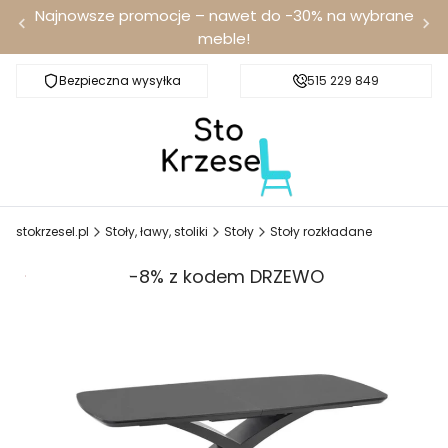
Najnowsze promocje – nawet do -30% na wybrane
meble!
Bezpieczna wysyłka
Darmowa dostawa od 100 zł
515 229 849
stokrzesel.pl
Stoły, ławy, stoliki
Stoły
Stoły rozkładane
Promocja
-8% z kodem DRZEWO