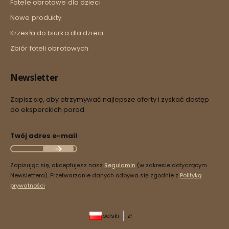
Fotele obrotowe dla dzieci
Nowe produkty
Krzesła do biurka dla dzieci
Zbiór foteli obrotowych
Newsletter
Zapisz się, aby otrzymywać najlepsze oferty i zyskać dostęp
do eksperckich porad.
Twój adres e-mail
Zapisując się, akceptujesz nasz
Regulamin
(w zakresie dotyczącym
Newslettera). Przetwarzanie danych odbywa się zgodnie z
Polityką
prywatności
.
polski
zł