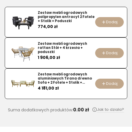
produktu
Stół
Zestaw mebli ogrodowych
polipropylen antracyt 2 Fotele
rozkładany
+ Stolik + Poduszki
Dodaj
Cena
774,00 zł
SILVESTRO
180-
220
Zestaw mebli ogrodowych
cm
rattan Stół + 4 krzesła +
poduszki
Dodaj
Cena
1 906,00 zł
Zestaw mebli ogrodowych
aluminiowych Tirana drewno
Sofa + 2 Fotele + Stolik +
Dodaj
Cena
Poduszki beż
4 181,00 zł
0.00 zł
Jak to dziala?
Suma dodatkowych produktów: