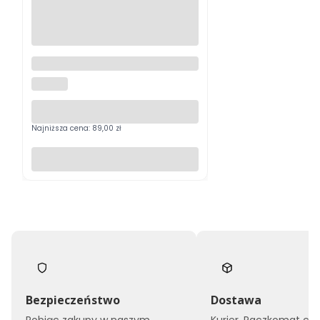
Usługa wniesienia - wymagana
akceptacja pracownika sklepu
HALMAR
Najniższa cena:
89,00 zł
Do koszyka
Bezpieczeństwo
Dostawa
Robiąc zakupy w naszym
Kurier, Paczkomat czy