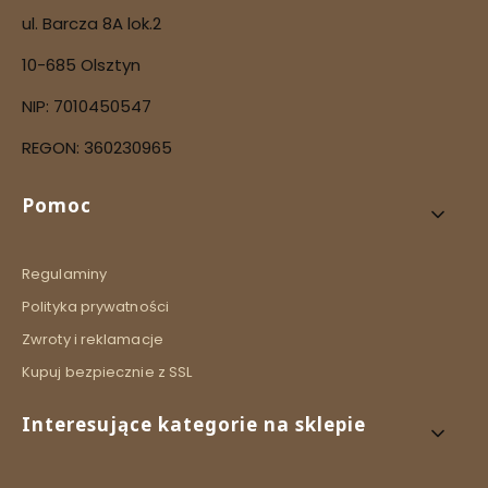
ul. Barcza 8A lok.2
10-685 Olsztyn
NIP: 7010450547
REGON: 360230965
Linki w stopce
Pomoc
Regulaminy
Polityka prywatności
Zwroty i reklamacje
Kupuj bezpiecznie z SSL
Interesujące kategorie na sklepie