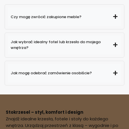
Czy mogę zwrócić zakupione meble?
Jak wybrać idealny fotel lub krzesło do mojego
wnętrza?
Jak mogę odebrać zamówienie osobiście?
Stokrzesel – styl, komfort i design
Znajdź idealne krzesła, fotele i stoły do każdego
potwierdzenie
wnętrza. Urządzaj przestrzeń z klasą – wygodnie i po