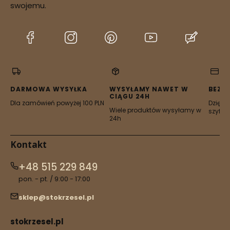
dostępności zamówienia
swojemu.
(Otwiera
(Otwiera
(Otwiera
(Otwiera
(Otwier
się
się
się
się
się
w
w
w
w
w
nowej
nowej
nowej
nowej
nowej
karcie)
karcie)
karcie)
karcie)
karcie)
DARMOWA WYSYŁKA
WYSYŁAMY NAWET W
BEZP
CIĄGU 24H
Dla zamówień powyżej 100 PLN
Dzięki 
Wiele produktów wysyłamy w
szyfro
24h
Kontakt
+48 515 229 849
pon. - pt. / 9:00 - 17:00
sklep@stokrzesel.pl
stokrzesel.pl