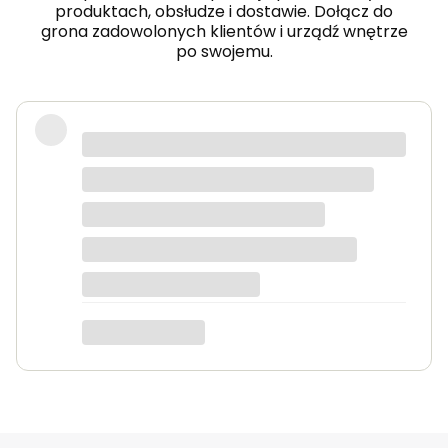
produktach, obsłudze i dostawie. Dołącz do
grona zadowolonych klientów i urządź wnętrze
po swojemu.
Fotel piękny, wygodny, polecam.
Dorota
dotyczy produktu: Fotel wypoczynkowy Soft 3
ciemno zielony Velvet