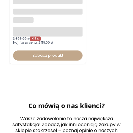
Fotel biurowy Xenium DUO-
BACK HRUA certyfikat GS typ B
NOWY STYL
z zagłówkiem
3 305,00 zł
-36%
Najniższa cena:
2 119,00 zł
Zobacz produkt
Co mówią o nas klienci?
Wasze zadowolenie to nasza największa
satysfakcja! Zobacz, jak inni oceniają zakupy w
sklepie stokrzesel – poznaj opinie o naszych