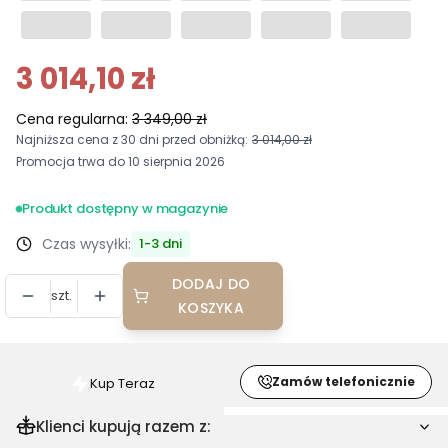
3 014,10 zł
Cena regularna:
3 349,00 zł
Najniższa cena z 30 dni przed obniżką:
3 014,00 zł
Promocja trwa do 10 sierpnia 2026
Produkt dostępny w magazynie
Czas wysyłki:
1-3 dni
DODAJ DO
szt.
KOSZYKA
Zamów telefonicznie
Kup Teraz
Szybki
zakup
Klienci kupują razem z:
dla