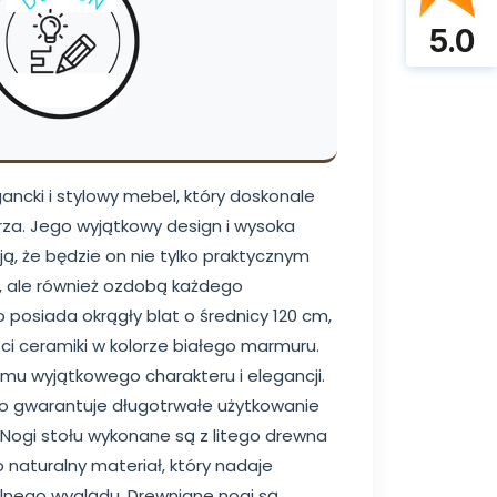
5.0
gancki i stylowy mebel, który doskonale
rza. Jego wyjątkowy design i wysoka
ą, że będzie on nie tylko praktycznym
 ale również ozdobą każdego
 posiada okrągły blat o średnicy 120 cm,
ci ceramiki w kolorze białego marmuru.
 mu wyjątkowego charakteru i elegancji.
y, co gwarantuje długotrwałe użytkowanie
Nogi stołu wykonane są z litego drewna
 naturalny materiał, który nadaje
ulnego wyglądu. Drewniane nogi są