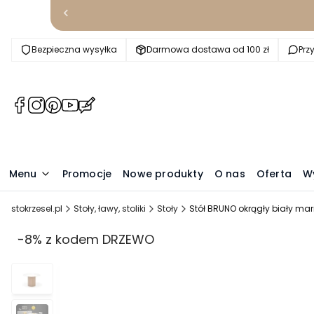
Bezpieczna wysyłka
Darmowa dostawa od 100 zł
Prz
(Otwiera
(Otwiera
(Otwiera
(Otwiera
(Otwiera
się
się
się
się
się
w
w
w
w
w
nowej
nowej
nowej
nowej
nowej
karcie)
karcie)
karcie)
karcie)
karcie)
Menu
Promocje
Nowe produkty
O nas
Oferta
W
stokrzesel.pl
Stoły, ławy, stoliki
Stoły
Stół BRUNO okrągły biały ma
-8% z kodem DRZEWO