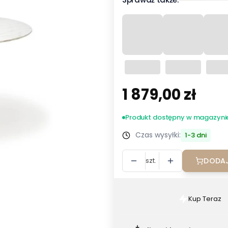
1 879,00 zł
Cena
Produkt dostępny w magazyni
Czas wysyłki:
1-3 dni
szt.
DODAJ
Kup Teraz
Szybki
zakup