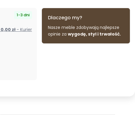
1-3 dni
Dlaczego my?
Nasze meble zdobywają najlepsze
od 0,00 zł
- Kurier
opinie za
wygodę, styl i trwałość.