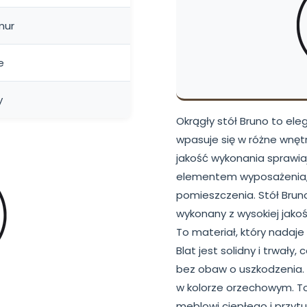
mur
e
y
Okrągły stół Bruno to ele
wpasuje się w różne wnęt
jakość wykonania sprawiaj
elementem wyposażenia,
pomieszczenia. Stół Bruno
wykonany z wysokiej jakoś
To materiał, który nadaje
Blat jest solidny i trwał
bez obaw o uszkodzenia. 
w kolorze orzechowym. To
meblowi ciepłego i przyt