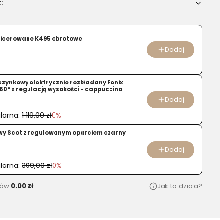
:
u
picerowane K495 obrotowe
Dodaj
czynkowy elektrycznie rozkładany Fenix
60° z regulacją wysokości – cappuccino
Dodaj
larna:
1 119,00 zł
0%
owy Scot z regulowanym oparciem czarny
Dodaj
larna:
399,00 zł
0%
ów:
0.00 zł
Jak to dziala?