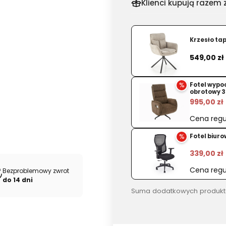
dla
Klienci kupują razem z
produkt
Stół
BRUNO
Krzesło ta
okrągły
Cena
549,00 zł
biały
marmur
%
Fotel wypo
-
obrotowy 3
orzech
995,00 zł
Cena regu
%
Fotel biur
339,00 zł
Cena regu
Bezproblemowy zwrot
do 14 dni
Suma dodatkowych produkt