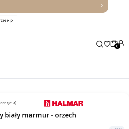
zesel.pl
Produkty
cenzje: 0)
y biały marmur - orzech
5 opcji