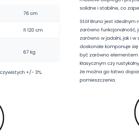
solidne i stabilne, co za
76 cm
Stół Bruno jest idealnym 
zarówno funkcjonalność, 
fi 120 cm
zarówno w jadalni, jak i w
doskonale komponuje się 
67 kg
być zarówno elementem n
klasycznym czy rustykaln
że można go łatwo dopas
zywistych +/- 3%.
pomieszczenia.