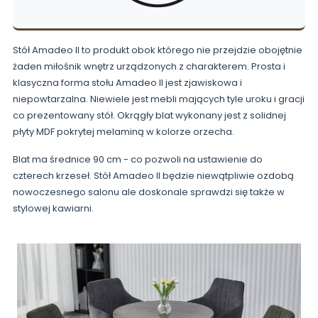
Stół Amadeo II to produkt obok którego nie przejdzie obojętnie
żaden miłośnik wnętrz urządzonych z charakterem. Prosta i
klasyczna forma stołu Amadeo II jest zjawiskowa i
niepowtarzalna. Niewiele jest mebli mających tyle uroku i gracji
co prezentowany stół. Okrągły blat wykonany jest z solidnej
płyty MDF pokrytej melaminą w kolorze orzecha.
Blat ma średnice 90 cm - co pozwoli na ustawienie do
czterech krzeseł. Stół Amadeo II będzie niewątpliwie ozdobą
nowoczesnego salonu ale doskonale sprawdzi się także w
stylowej kawiarni.