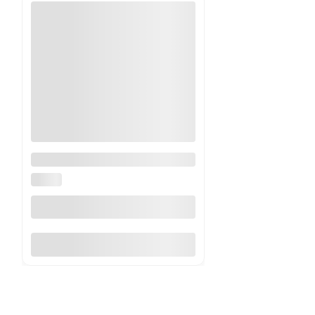
Stół Amadeo II dąb/czarny FI
90
SIGNAL
Do koszyka