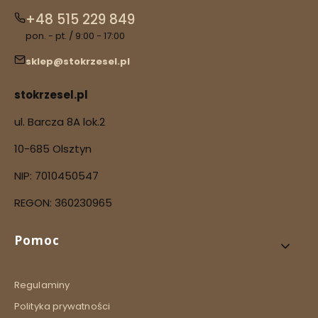
+48 515 229 849
pon. - pt. / 9:00 - 17:00
sklep@stokrzesel.pl
stokrzesel.pl
ul. Barcza 8A lok.2
10-685 Olsztyn
NIP: 7010450547
REGON: 360230965
Linki w stopce
Pomoc
Regulaminy
Polityka prywatności