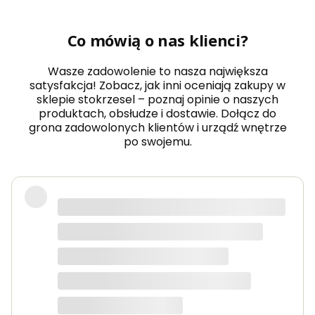
Co mówią o nas klienci?
Wasze zadowolenie to nasza największa
satysfakcja! Zobacz, jak inni oceniają zakupy w
sklepie stokrzesel – poznaj opinie o naszych
produktach, obsłudze i dostawie. Dołącz do
grona zadowolonych klientów i urządź wnętrze
po swojemu.
Fotel piękny, wygodny, polecam.
Dorota
dotyczy produktu: Fotel wypoczynkowy Soft 3
ciemno zielony Velvet