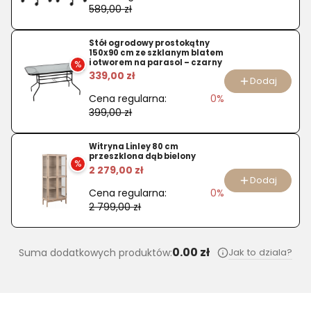
589,00 zł
FI
90
Stół ogrodowy prostokątny
150x90 cm ze szklanym blatem
i otworem na parasol – czarny
%
339,00 zł
Dodaj
Cena regularna:
0%
399,00 zł
Witryna Linley 80 cm
przeszklona dąb bielony
%
2 279,00 zł
Dodaj
Cena regularna:
0%
2 799,00 zł
0.00 zł
Jak to dziala?
Suma dodatkowych produktów: