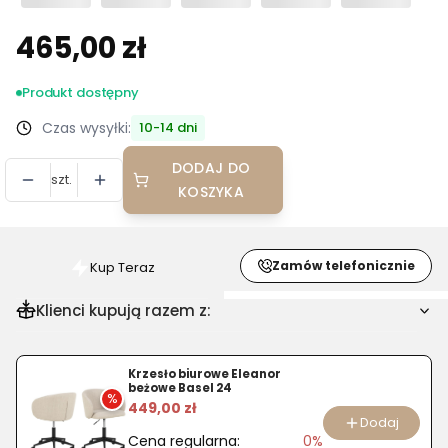
465,00 zł
Cena
Produkt dostępny
Czas wysyłki:
10-14 dni
DODAJ DO
szt.
KOSZYKA
Zamów telefonicznie
Kup Teraz
Szybki
zakup
Klienci kupują razem z:
dla
produktu
Stół
Krzesło biurowe Eleanor
beżowe Basel 24
Amadeo
%
449,00 zł
II
Dodaj
Cena regularna:
0%
orzech/czarny