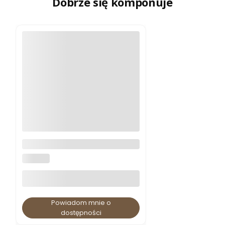
Dobrze się komponuje
Regał schodkowy Seaford
czarny
ACTONA
Powiadom mnie o
dostępności