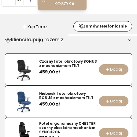
KOSZYKA
Zamów telefonicznie
Kup Teraz
Szybki
zakup
Klienci kupują razem z:
dla
produktu
Regał
Czarny fotel obrotowy BONUS
z mechanizmem TILT
wiszący
Dodaj
Cena
459,00 zł
Seaford
dziki
dąb
Niebieski fotel obrotowy
75x20x91
BONUS z mechanizmem TILT
Dodaj
Cena
cm
459,00 zł
Fotel ergonomiczny CHESTER
czarny ekoskóra mechanizm
SYNCHRON
Dodaj
Cena