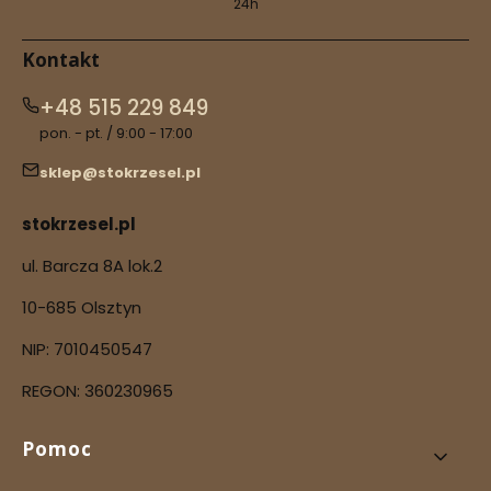
24h
Kontakt
+48 515 229 849
pon. - pt. / 9:00 - 17:00
sklep@stokrzesel.pl
stokrzesel.pl
ul. Barcza 8A lok.2
10-685 Olsztyn
NIP: 7010450547
REGON: 360230965
Linki w stopce
Pomoc