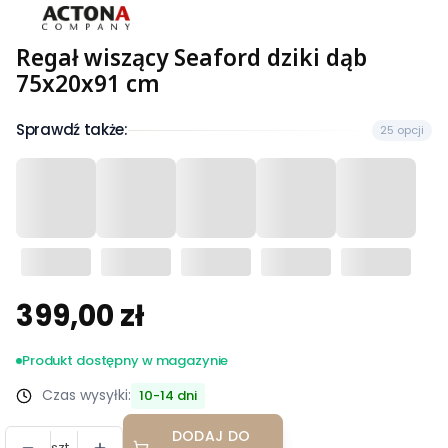
Regał wiszący Seaford dziki dąb
75x20x91 cm
Sprawdź także:
25 opcji
399,00 zł
Cena
Produkt dostępny w magazynie
Czas wysyłki:
10-14 dni
DODAJ DO
szt.