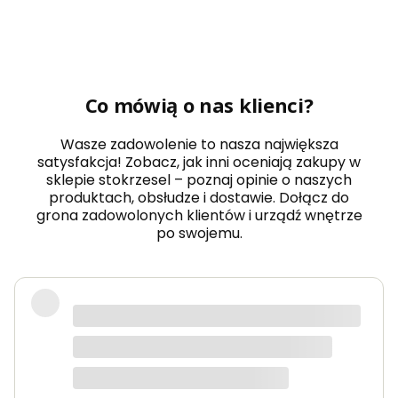
Co mówią o nas klienci?
Wasze zadowolenie to nasza największa
satysfakcja! Zobacz, jak inni oceniają zakupy w
sklepie stokrzesel – poznaj opinie o naszych
produktach, obsłudze i dostawie. Dołącz do
grona zadowolonych klientów i urządź wnętrze
po swojemu.
Fotel piękny, wygodny, polecam.
Dorota
dotyczy produktu: Fotel wypoczynkowy Soft 3
ciemno zielony Velvet