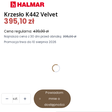
Krzesło K442 Velvet
395,10 zł
Cena regularna:
439,00 zł
Najniższa cena z 30 dni przed obniżką:
395,00 zł
Promocja trwa do 10 sierpnia 2026
Wybierz wariant produktu:
Poszczególne warianty mogą różnić się ceną
*
Kolorystyka
Wybierz
Powiadom
szt.
mnie o
dostępności