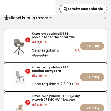
Zamów telefonicznie
Klienci kupują razem z:
Krzesło do salonu K494
popielato czarne obrotowe
%
449,10 zł
Dodaj
Cena regularna:
0%
499,00 zł
Krzesło do jadalni K493
%
tkanina do wyboru
194,40 zł
Dodaj
Cena regularna:
216,00 zł
0%
Krzesło do jadalni BASSO jasny
orzech CREMONA 14 beżowe
%
494,10 zł
Dodaj