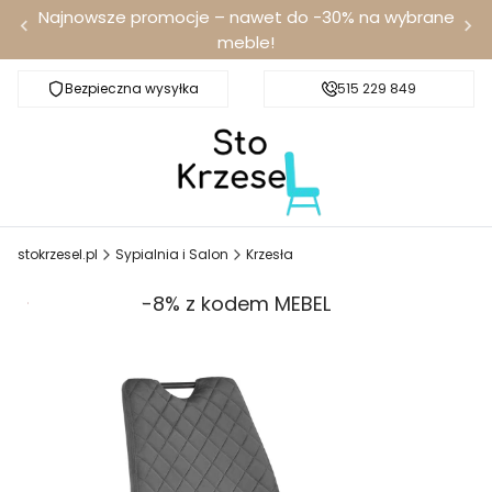
Najnowsze promocje – nawet do -30% na wybrane
meble!
Bezpieczna wysyłka
Darmowa dostawa od 100 zł
515 229 849
stokrzesel.pl
Sypialnia i Salon
Krzesła
Promocja
-8% z kodem MEBEL