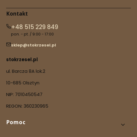
Kontakt
+48 515 229 849
pon. - pt. / 9:00 - 17:00
sklep@stokrzesel.pl
stokrzesel.pl
ul. Barcza 8A lok.2
10-685 Olsztyn
NIP: 7010450547
REGON: 360230965
Linki w stopce
Pomoc