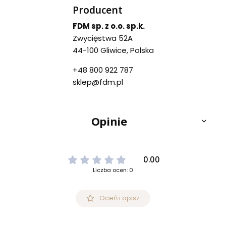
Producent
FDM sp. z o.o. sp.k.
Zwycięstwa 52A
44-100 Gliwice, Polska
+48 800 922 787
sklep@fdm.pl
Opinie
0.00
Liczba ocen: 0
Oceń i opisz