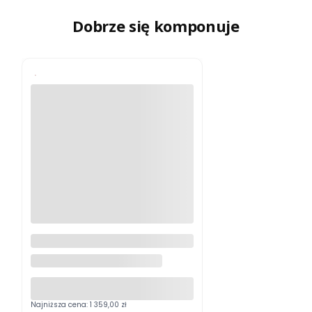
Dobrze się komponuje
Materac multipocketowy Ivrea
160 x 200 cm
FABRYKA DOBRYCH MATERACY
Najniższa cena:
1 359,00 zł