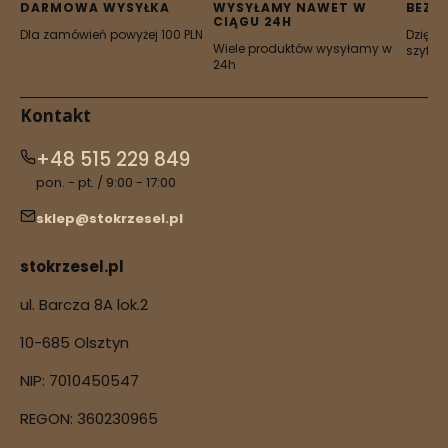
DARMOWA WYSYŁKA
WYSYŁAMY NAWET W
BEZP
CIĄGU 24H
Dla zamówień powyżej 100 PLN
Dzięki 
Wiele produktów wysyłamy w
szyfro
24h
Kontakt
+48 515 229 849
pon. - pt. / 9:00 - 17:00
sklep@stokrzesel.pl
stokrzesel.pl
ul. Barcza 8A lok.2
10-685 Olsztyn
NIP: 7010450547
REGON: 360230965