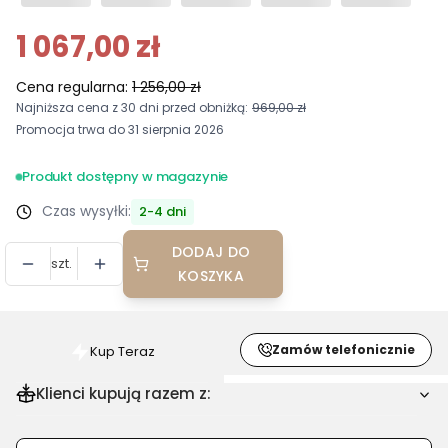
1 067,00 zł
Cena regularna:
1 256,00 zł
Najniższa cena z 30 dni przed obniżką:
969,00 zł
Promocja trwa do 31 sierpnia 2026
Produkt dostępny w magazynie
Czas wysyłki:
2-4 dni
DODAJ DO
szt.
KOSZYKA
Zamów telefonicznie
Kup Teraz
Szybki
zakup
Klienci kupują razem z:
dla
produktu