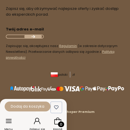
Zapisz się, aby otrzymywać najlepsze oferty i zyskać dostęp
do eksperckich porad.
Twój adres e-mail
Zapisując się, akceptujesz nasz
Regulamin
(w zakresie dotyczącym
Newslettera). Przetwarzanie danych odbywa się zgodnie z
Polityką
prywatności
.
polski
zł
Dodaj do koszyka
Sklep internetowy
Shoper Premium
Produkty w koszyku: 0. Zobacz szcz
Menu
Zaloguj się
Koszyk