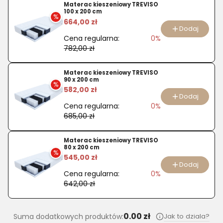
Materac
Materac kieszeniowy TREVISO
100 x 200 cm
piankowy
%
664,00 zł
Select
Dodaj
Cena regularna:
0%
160
782,00 zł
x
200
Materac kieszeniowy TREVISO
cm
90 x 200 cm
%
582,00 zł
Dodaj
Cena regularna:
0%
685,00 zł
Materac kieszeniowy TREVISO
80 x 200 cm
%
545,00 zł
Dodaj
Cena regularna:
0%
642,00 zł
0.00 zł
Jak to dziala?
Suma dodatkowych produktów: