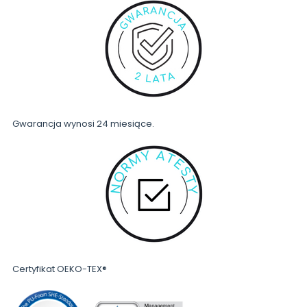
Gwarancja wynosi 24 miesiące.
Certyfikat OEKO-TEX®