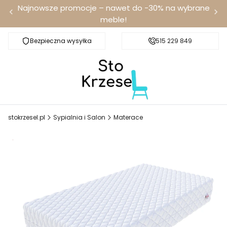
Najnowsze promocje – nawet do -30% na wybrane
meble!
Bezpieczna wysyłka
Darmowa dostawa od 100 zł
515 229 849
stokrzesel.pl
Sypialnia i Salon
Materace
Promocja