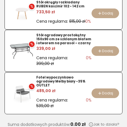
Materac
Stół okrągły rozkładany
%
RUBEN kaszmir 102 - 142 cm
kieszeniowy
733,50 zł
Dodaj
Family
Cena regularna:
815,00 zł
0%
kokos
80
Stół ogrodowy prostokątny
x
150x90 cm ze szklanym blatem
200
i otworem na parasol – czarny
%
339,00 zł
cm
Dodaj
Cena regularna:
0%
399,00 zł
Fotel wypoczynkowo
ogrodowy Melby biały -35%
OUTLET
%
485,00 zł
Dodaj
Cena regularna:
0%
539,00 zł
0.00 zł
Jak to dziala?
Suma dodatkowych produktów: