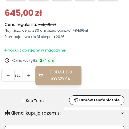
645,00 zł
Cena regularna:
759,00 zł
Najniższa cena z 30 dni przed obniżką:
434,00 zł
Promocja trwa do 31 sierpnia 2026
Produkt dostępny w magazynie
Czas wysyłki:
2-4 dni
DODAJ DO
szt.
KOSZYKA
Zamów telefonicznie
Kup Teraz
Szybki
zakup
Klienci kupują razem z:
dla
produktu