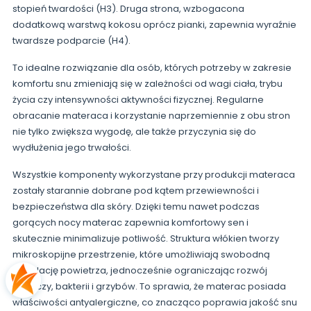
stopień twardości (H3). Druga strona, wzbogacona
dodatkową warstwą kokosu oprócz pianki, zapewnia wyraźnie
twardsze podparcie (H4).
To idealne rozwiązanie dla osób, których potrzeby w zakresie
komfortu snu zmieniają się w zależności od wagi ciała, trybu
życia czy intensywności aktywności fizycznej. Regularne
obracanie materaca i korzystanie naprzemiennie z obu stron
nie tylko zwiększa wygodę, ale także przyczynia się do
wydłużenia jego trwałości.
Wszystkie komponenty wykorzystane przy produkcji materaca
zostały starannie dobrane pod kątem przewiewności i
bezpieczeństwa dla skóry. Dzięki temu nawet podczas
gorących nocy materac zapewnia komfortowy sen i
skutecznie minimalizuje potliwość. Struktura włókien tworzy
mikroskopijne przestrzenie, które umożliwiają swobodną
cyrkulację powietrza, jednocześnie ograniczając rozwój
roztoczy, bakterii i grzybów. To sprawia, że materac posiada
właściwości antyalergiczne, co znacząco poprawia jakość snu