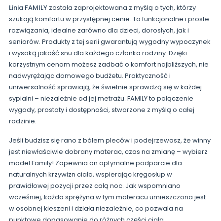
Linia FAMILY
została zaprojektowana z myślą o tych, którzy
szukają komfortu w przystępnej cenie. To funkcjonalne i proste
rozwiązania, idealne zarówno dla dzieci, dorosłych, jak i
seniorów. Produkty z tej serii gwarantują wygodny wypoczynek
i wysoką jakość snu dla każdego członka rodziny. Dzięki
korzystnym cenom możesz zadbać o komfort najbliższych, nie
nadwyrężając domowego budżetu. Praktyczność i
uniwersalność sprawiają, że świetnie sprawdzą się w każdej
sypialni – niezależnie od jej metrażu. FAMILY to połączenie
wygody, prostoty i dostępności, stworzone z myślą o całej
rodzinie.
Jeśli budzisz się rano z bólem pleców i podejrzewasz, że winny
jest niewłaściwie dobrany materac, czas na zmianę – wybierz
model Family! Zapewnia on optymalne podparcie dla
naturalnych krzywizn ciała, wspierając kręgosłup w
prawidłowej pozycji przez całą noc. Jak wspomniano
wcześniej, każda sprężyna w tym materacu umieszczona jest
w osobnej kieszeni i działa niezależnie, co pozwala na
punktowe dopasowanie do różnych części ciała.