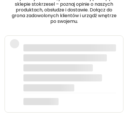
sklepie stokrzesel – poznaj opinie o naszych
produktach, obsłudze i dostawie. Dołącz do
grona zadowolonych klientów i urządź wnętrze
po swojemu.
Fotel piękny, wygodny, polecam.
Dorota
dotyczy produktu: Fotel wypoczynkowy Soft 3
ciemno zielony Velvet