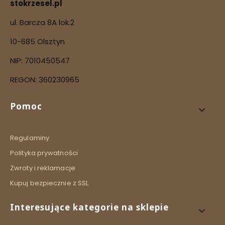
stokrzesel.pl
ul. Barcza 8A lok.2
10-685 Olsztyn
NIP: 7010450547
REGON: 360230965
Linki w stopce
Pomoc
Regulaminy
Polityka prywatności
Zwroty i reklamacje
Kupuj bezpiecznie z SSL
Interesujące kategorie na sklepie