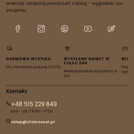
potwierdzenie
wnętrza. Urządzaj przestrzeń z klasą – wygodnie i po
dostępności zamówienia
swojemu.
(Otwiera
(Otwiera
(Otwiera
(Otwiera
(Otwier
się
się
się
się
się
w
w
w
w
w
nowej
nowej
nowej
nowej
nowej
karcie)
karcie)
karcie)
karcie)
karcie)
DARMOWA WYSYŁKA
WYSYŁAMY NAWET W
BEZP
CIĄGU 24H
Dla zamówień powyżej 100 PLN
Dzięki 
Wiele produktów wysyłamy w
szyfro
24h
Kontakt
+48 515 229 849
pon. - pt. / 9:00 - 17:00
sklep@stokrzesel.pl