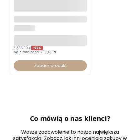
Fotel biurowy Xenium DUO-
BACK HRUA certyfikat GS typ B
NOWY STYL
z zagłówkiem
3 305,00 zł
-36%
Najniższa cena:
2 119,00 zł
Zobacz produkt
Co mówią o nas klienci?
Wasze zadowolenie to nasza największa
satysfakcja! Zobacz, jak inni oceniają zakupy w