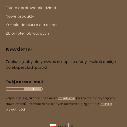
Fotele obrotowe dla dzieci
Nowe produkty
Krzesła do biurka dla dzieci
Zbiór foteli obrotowych
Newsletter
Zapisz się, aby otrzymywać najlepsze oferty i zyskać dostęp
do eksperckich porad.
Twój adres e-mail
Zapisując się, akceptujesz nasz
Regulamin
(w zakresie dotyczącym
Newslettera). Przetwarzanie danych odbywa się zgodnie z
Polityką
prywatności
.
polski
zł