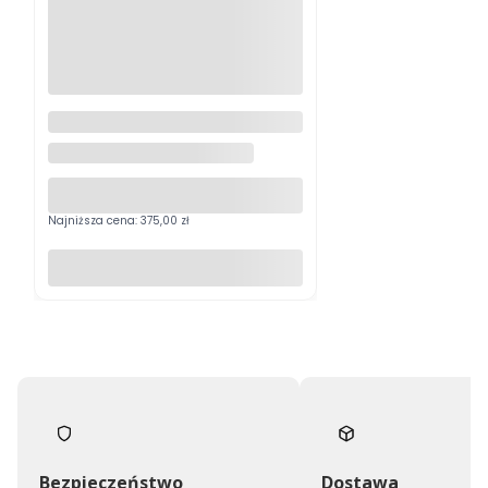
Materac piankowy Bresso 80 x
200 cm
FABRYKA DOBRYCH MATERACY
Najniższa cena:
375,00 zł
Do koszyka
Bezpieczeństwo
Dostawa