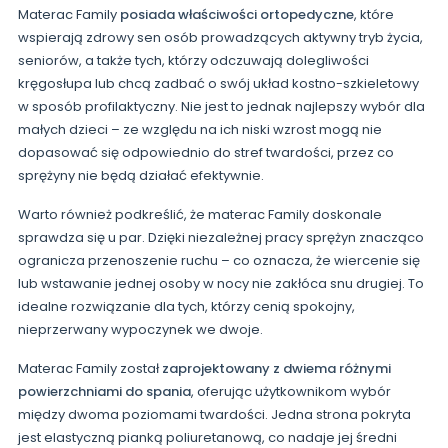
Materac Family
posiada właściwości ortopedyczne
, które
wspierają zdrowy sen osób prowadzących aktywny tryb życia,
seniorów, a także tych, którzy odczuwają dolegliwości
kręgosłupa lub chcą zadbać o swój układ kostno-szkieletowy
w sposób profilaktyczny. Nie jest to jednak najlepszy wybór dla
małych dzieci – ze względu na ich niski wzrost mogą nie
dopasować się odpowiednio do stref twardości, przez co
sprężyny nie będą działać efektywnie.
Warto również podkreślić, że materac Family doskonale
sprawdza się u par. Dzięki niezależnej pracy sprężyn znacząco
ogranicza przenoszenie ruchu – co oznacza, że wiercenie się
lub wstawanie jednej osoby w nocy nie zakłóca snu drugiej. To
idealne rozwiązanie dla tych, którzy cenią spokojny,
nieprzerwany wypoczynek we dwoje.
Materac Family został
zaprojektowany z dwiema różnymi
powierzchniami do spania
, oferując użytkownikom wybór
między dwoma poziomami twardości. Jedna strona pokryta
jest elastyczną pianką poliuretanową, co nadaje jej średni