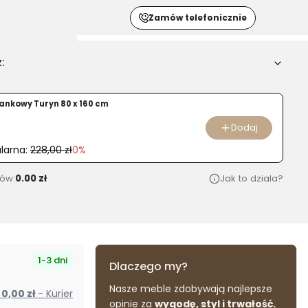
Zamów telefonicznie
:
u
ankowy Turyn 80 x 160 cm
LA
Dodaj
larna:
228,00 zł
0%
ów:
0.00 zł
Jak to dziala?
1-3 dni
Dlaczego my?
Nasze meble zdobywają najlepsze
od 0,00 zł
- Kurier
opinie za
wygodę, styl i trwałość.