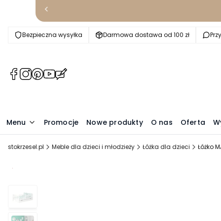
Bezpieczna wysyłka
Darmowa dostawa od 100 zł
Prz
(Otwiera
(Otwiera
(Otwiera
(Otwiera
(Otwiera
się
się
się
się
się
w
w
w
w
w
nowej
nowej
nowej
nowej
nowej
karcie)
karcie)
karcie)
karcie)
karcie)
Menu
Promocje
Nowe produkty
O nas
Oferta
W
stokrzesel.pl
Meble dla dzieci i młodzieży
Łóżka dla dzieci
Łóżko M
Promocja