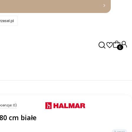
zesel.pl
Produkty
cenzje: 0)
80 cm białe
2 opcji