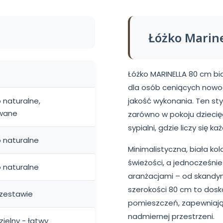
Łóżko Marine
Łóżko MARINELLA 80 cm bi
dla osób ceniących nowoc
 naturalne,
jakość wykonania. Ten st
owane
zarówno w pokoju dziecięc
sypialni, gdzie liczy się k
 naturalne
Minimalistyczna, biała kol
świeżości, a jednocześnie
 naturalne
aranżacjami – od skandyn
szerokości 80 cm to dosk
 zestawie
pomieszczeń, zapewniaj
nadmiernej przestrzeni.
ielny - łatwy