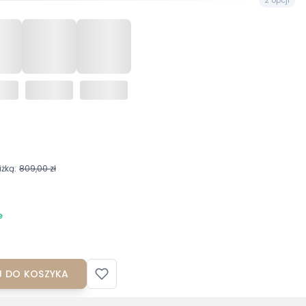
żką:
809,00 zł
6
e
 DO KOSZYKA