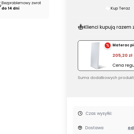
Bezproblemowy zwrot
Kup Teraz
do 14 dni
Szybki
zakup
dla
Klienci kupują razem z
produkt
Łóżko
%
Materac pi
MARINEL
80
205,20 zł
cm
Cena regu
białe
Suma dodatkowych produkt
Czas wysyłki:
Dostawa