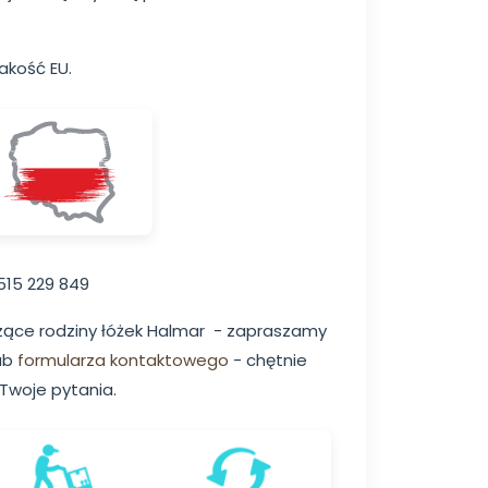
akość EU.
515 229 849
zące rodziny łóżek Halmar - zapraszamy
lub
formularza kontaktowego
- chętnie
Twoje pytania.