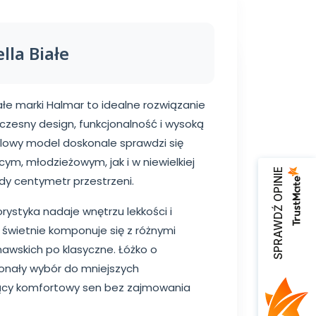
lla Białe
ałe marki Halmar to idealne rozwiązanie
zesny design, funkcjonalność i wysoką
ylowy model doskonale sprawdzi się
ym, młodzieżowym, jak i w niewielkiej
SPRAWDŹ OPINIE
ażdy centymetr przestrzeni.
orystyka nadaje wnętrzu lekkości i
 świetnie komponuje się z różnymi
awskich po klasyczne. Łóżko o
onały wybór do mniejszych
ący komfortowy sen bez zajmowania