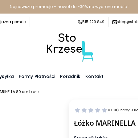
Najnowsze promocje – nawet do -30% na wybrane meble!
yjazna pomoc
515 229 849
sklep@stokr
ysyłka
Formy Płatności
Poradnik
Kontakt
ARINELLA 80 cm białe
0.00
(Oceny: 0 Re
Łóżko MARINELLA 
Sprawdź także: