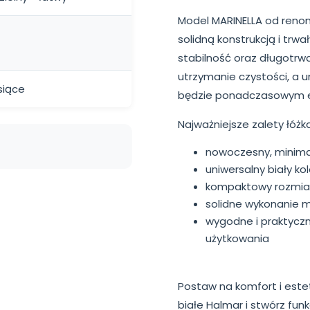
Model MARINELLA od reno
solidną konstrukcją i trw
stabilność oraz długotrw
utrzymanie czystości, a u
siące
będzie ponadczasowym 
Najważniejsze zalety łóżk
nowoczesny, minima
uniwersalny biały k
kompaktowy rozmiar
solidne wykonanie m
wygodne i praktycz
użytkowania
Postaw na komfort i este
białe Halmar i stwórz fun