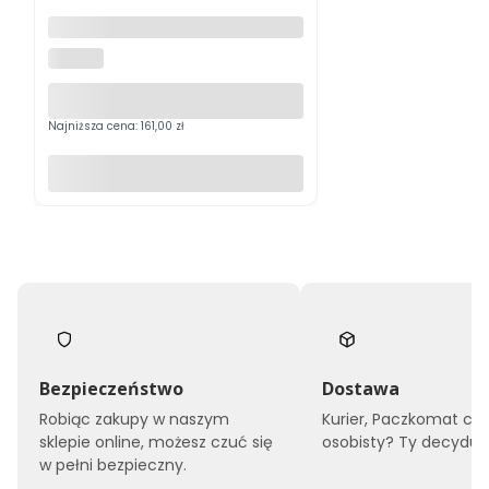
Krzesło Rapid konferencyjne
ekoskóra czarna
HALMAR
Najniższa cena:
161,00 zł
Do koszyka
Bezpieczeństwo
Dostawa
Robiąc zakupy w naszym
Kurier, Paczkomat czy
sklepie online, możesz czuć się
osobisty? Ty decyduje
w pełni bezpieczny.