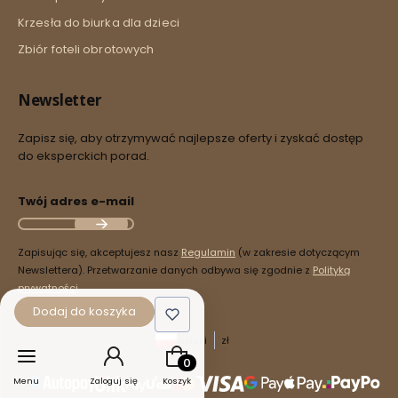
Krzesła do biurka dla dzieci
Zbiór foteli obrotowych
Newsletter
Zapisz się, aby otrzymywać najlepsze oferty i zyskać dostęp
do eksperckich porad.
Twój adres e-mail
Zapisując się, akceptujesz nasz
Regulamin
(w zakresie dotyczącym
Newslettera). Przetwarzanie danych odbywa się zgodnie z
Polityką
prywatności
.
Dodaj do koszyka
polski
zł
Produkty w koszyku: 0. Zobacz szcz
Menu
Zaloguj się
Koszyk