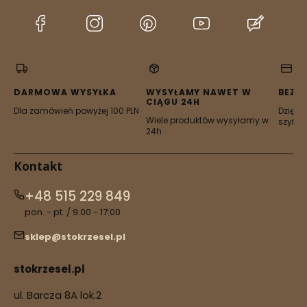
(Otwiera
(Otwiera
(Otwiera
(Otwiera
(Otwier
się
się
się
się
się
w
w
w
w
w
nowej
nowej
nowej
nowej
nowej
karcie)
karcie)
karcie)
karcie)
karcie)
DARMOWA WYSYŁKA
WYSYŁAMY NAWET W
BEZP
CIĄGU 24H
Dla zamówień powyżej 100 PLN
Dzięki 
Wiele produktów wysyłamy w
szyfro
24h
Kontakt
+48 515 229 849
pon. - pt. / 9:00 - 17:00
sklep@stokrzesel.pl
stokrzesel.pl
ul. Barcza 8A lok.2