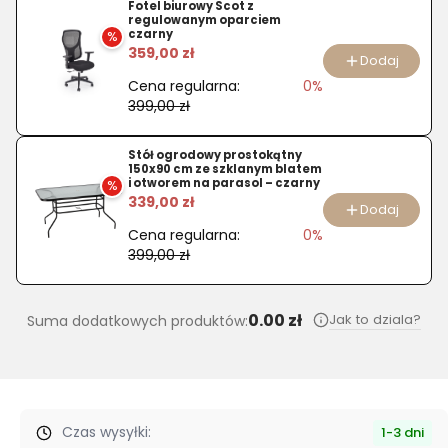
Fotel biurowy Scot z
regulowanym oparciem
czarny
%
359,00 zł
Dodaj
Cena regularna:
0%
399,00 zł
Stół ogrodowy prostokątny
150x90 cm ze szklanym blatem
i otworem na parasol – czarny
%
339,00 zł
Dodaj
Cena regularna:
0%
399,00 zł
0.00 zł
Jak to dziala?
Suma dodatkowych produktów:
Czas wysyłki:
1-3 dni