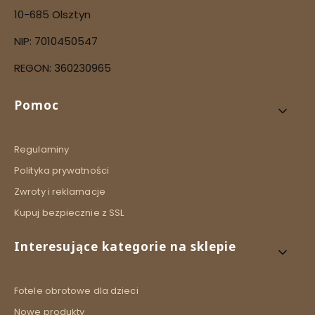
10-685 Olsztyn
NIP: 7010450547
REGON: 360230965
Linki w stopce
Pomoc
Regulaminy
Polityka prywatności
Zwroty i reklamacje
Kupuj bezpiecznie z SSL
Interesujące kategorie na sklepie
Fotele obrotowe dla dzieci
Nowe produkty