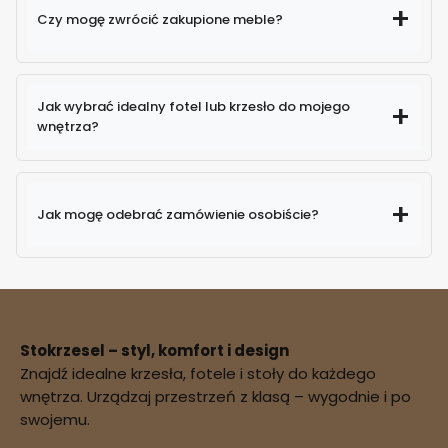
Czy mogę zwrócić zakupione meble?
Jak wybrać idealny fotel lub krzesło do mojego
wnętrza?
Jak mogę odebrać zamówienie osobiście?
Stokrzesel – styl, komfort i design
Znajdź idealne krzesła, fotele i stoły do każdego
potwierdzenie
wnętrza. Urządzaj przestrzeń z klasą – wygodnie i po
dostępności zamówienia
swojemu.