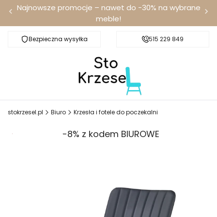
Najnowsze promocje – nawet do -30% na wybrane
meble!
Bezpieczna wysyłka
Darmowa dostawa od 100 zł
515 229 849
stokrzesel.pl
Biuro
Krzesła i fotele do poczekalni
Promocja
-8% z kodem BIUROWE