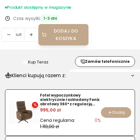
Produkt dostępny w magazynie
Czas wysyłki:
1-3 dni
DODAJ DO
szt.
KOSZYKA
Zamów telefonicznie
Kup Teraz
Szybki
zakup
Klienci kupują razem z:
dla
produktu
Krzesło
Fotel wypoczynkowy
elektrycznie rozkładany Fenix
konferencyjne
obrotowy 360° z regulacją
%
wysokości – cappuccino
995,00 zł
Vigor
Dodaj
eksokóra
Cena regularna:
0%
czarne
1 119,00 zł