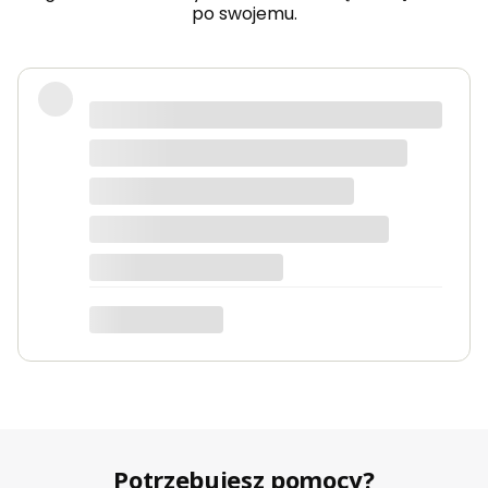
po swojemu.
Fotel piękny, wygodny, polecam.
Dorota
dotyczy produktu: Fotel wypoczynkowy Soft 3
ciemno zielony Velvet
Potrzebujesz pomocy?