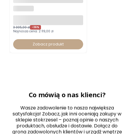
BACK HRUA certyfikat GS typ B
NOWY STYL
z zagłówkiem
3 305,00 zł
-36%
Najniższa cena:
2 119,00 zł
Zobacz produkt
Co mówią o nas klienci?
Wasze zadowolenie to nasza największa
satysfakcja! Zobacz, jak inni oceniają zakupy w
sklepie stokrzesel – poznaj opinie o naszych
produktach, obsłudze i dostawie. Dołącz do
grona zadowolonych klientów i urządź wnętrze