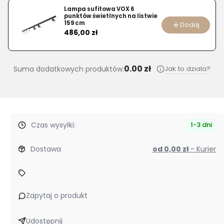
Lampa sufitowa VOX 6
punktów świetlnych na listwie
159 cm
Dodaj
Cena
486,00 zł
0.00 zł
Jak to dziala?
Suma dodatkowych produktów:
Czas wysyłki:
1-3 dni
Dostawa
od 0,00 zł
- Kurier
Zapytaj o produkt
Udostępnij