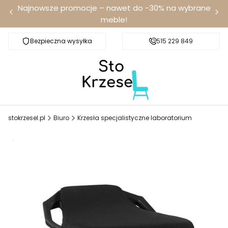
Najnowsze promocje – nawet do -30% na wybrane
meble!
Bezpieczna wysyłka
Darmowa dostawa od 100 zł
515 229 849
stokrzesel.pl
Biuro
Krzesła specjalistyczne laboratorium
-12% z kodem PROMO12