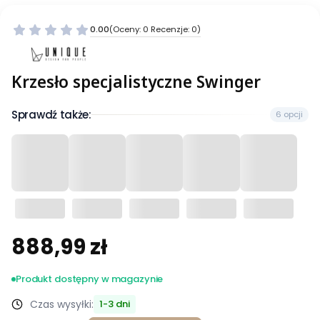
0.00
(Oceny: 0 Recenzje: 0)
Krzesło specjalistyczne Swinger
Sprawdź także:
6 opcji
888,99 zł
Cena
Produkt dostępny w magazynie
Czas wysyłki:
1-3 dni