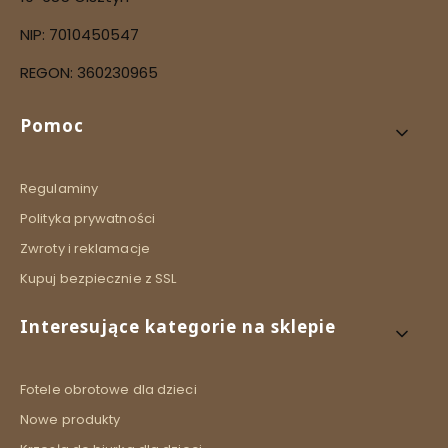
NIP: 7010450547
REGON: 360230965
Linki w stopce
Pomoc
Regulaminy
Polityka prywatności
Zwroty i reklamacje
Kupuj bezpiecznie z SSL
Interesujące kategorie na sklepie
Fotele obrotowe dla dzieci
Nowe produkty