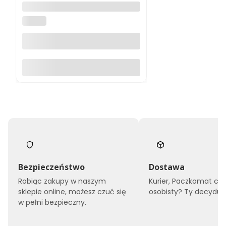
Stołek siodłowy Monte z
funkcją balansowania
UNIQUE
Do koszyka
Bezpieczeństwo
Dostawa
Robiąc zakupy w naszym
Kurier, Paczkomat czy
sklepie online, możesz czuć się
osobisty? Ty decyduje
w pełni bezpieczny.