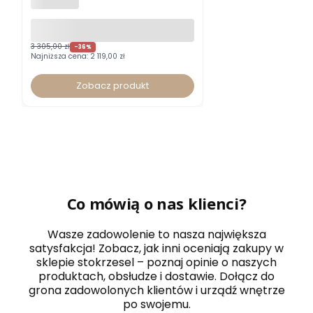
NOWY STYL
z zagłówkiem
3 305,00 zł
-36%
Najniższa cena:
2 119,00 zł
Zobacz produkt
Co mówią o nas klienci?
Wasze zadowolenie to nasza największa
satysfakcja! Zobacz, jak inni oceniają zakupy w
sklepie stokrzesel – poznaj opinie o naszych
produktach, obsłudze i dostawie. Dołącz do
grona zadowolonych klientów i urządź wnętrze
po swojemu.