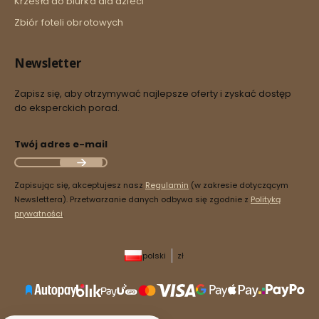
Krzesła do biurka dla dzieci
Zbiór foteli obrotowych
Newsletter
Zapisz się, aby otrzymywać najlepsze oferty i zyskać dostęp
do eksperckich porad.
Twój adres e-mail
Zapisując się, akceptujesz nasz
Regulamin
(w zakresie dotyczącym
Newslettera). Przetwarzanie danych odbywa się zgodnie z
Polityką
prywatności
.
polski
zł