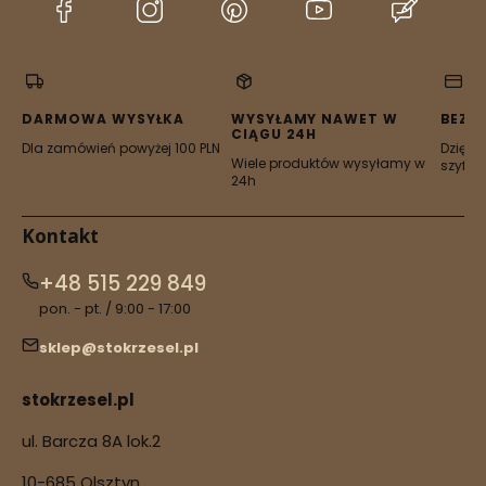
(Otwiera
(Otwiera
(Otwiera
(Otwiera
(Otwier
się
się
się
się
się
w
w
w
w
w
nowej
nowej
nowej
nowej
nowej
karcie)
karcie)
karcie)
karcie)
karcie)
DARMOWA WYSYŁKA
WYSYŁAMY NAWET W
BEZP
CIĄGU 24H
Dla zamówień powyżej 100 PLN
Dzięki 
Wiele produktów wysyłamy w
szyfro
24h
Kontakt
+48 515 229 849
pon. - pt. / 9:00 - 17:00
sklep@stokrzesel.pl
stokrzesel.pl
ul. Barcza 8A lok.2
10-685 Olsztyn