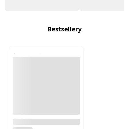
Bestsellery
Fotel biurowy Xenium DUO-
BACK HRUA certyfikat GS typ B