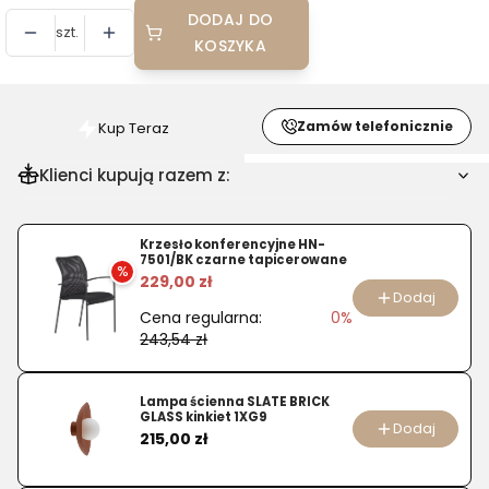
DODAJ DO
szt.
KOSZYKA
Zamów telefonicznie
Kup Teraz
Szybki
zakup
Klienci kupują razem z:
dla
produktu
Krzesło
Krzesło konferencyjne HN-
7501/BK czarne tapicerowane
specjalistyczne
%
229,00 zł
Swinger
Dodaj
Cena regularna:
0%
243,54 zł
Lampa ścienna SLATE BRICK
GLASS kinkiet 1XG9
Dodaj
Cena
215,00 zł