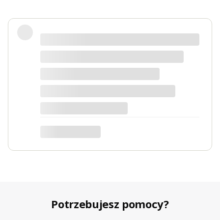
Fotel piękny, wygodny, polecam.
Dorota
dotyczy produktu: Fotel wypoczynkowy Soft 3
ciemno zielony Velvet
Potrzebujesz pomocy?