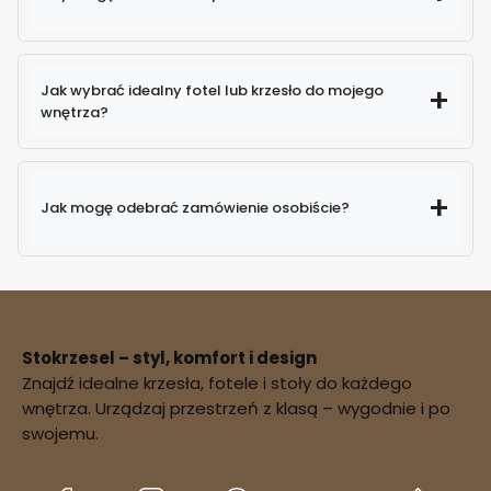
Jak wybrać idealny fotel lub krzesło do mojego
wnętrza?
Jak mogę odebrać zamówienie osobiście?
Stokrzesel – styl, komfort i design
Znajdź idealne krzesła, fotele i stoły do każdego
potwierdzenie
wnętrza. Urządzaj przestrzeń z klasą – wygodnie i po
dostępności zamówienia
swojemu.