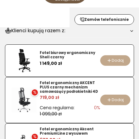
Zamów telefonicznie
Klienci kupują razem z:
Fotel biurowy ergonomiczny
Shell czarny
Dodaj
Cena
1 149,00 zł
Fotel ergonomiczny AKCENT
PLUS czarny mechanizm
samoważący podłokietniki 4D
%
719,00 zł
Dodaj
Cena regularna:
0%
1 099,00 zł
Fotel ergonomiczny Akcent
PremiumLine z wysuwem
%