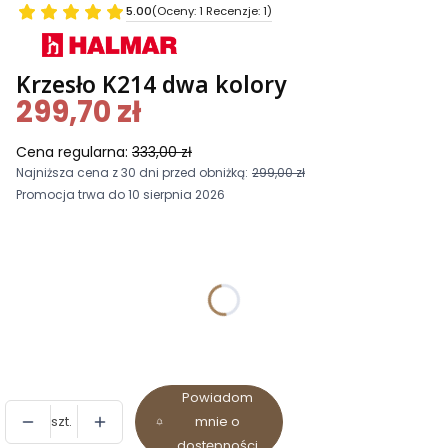
5.00
(Oceny: 1 Recenzje: 1)
Krzesło K214 dwa kolory
299,70 zł
Cena regularna:
333,00 zł
Najniższa cena z 30 dni przed obniżką:
299,00 zł
Promocja trwa do 10 sierpnia 2026
Wybierz wariant produktu:
Poszczególne warianty mogą różnić się ceną
*
Materiał
Wybierz
Powiadom
szt.
mnie o
dostępności