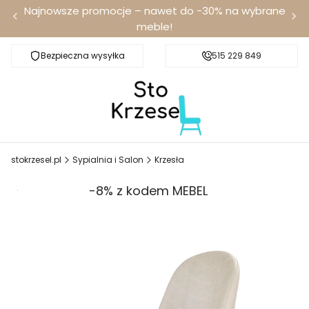
Najnowsze promocje – nawet do -30% na wybrane
meble!
Bezpieczna wysyłka
Darmowa dostawa od 100 zł
515 229 849
stokrzesel.pl
Sypialnia i Salon
Krzesła
Promocja
-8% z kodem MEBEL