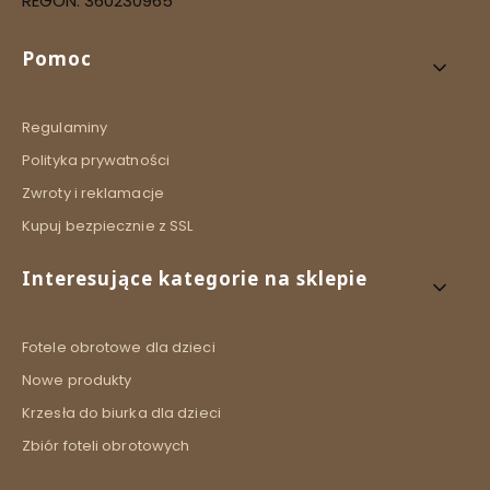
REGON: 360230965
Linki w stopce
Pomoc
Regulaminy
Polityka prywatności
Zwroty i reklamacje
Kupuj bezpiecznie z SSL
Interesujące kategorie na sklepie
Fotele obrotowe dla dzieci
Nowe produkty
Krzesła do biurka dla dzieci
Zbiór foteli obrotowych