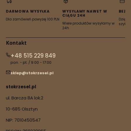
nowej
nowej
nowej
nowej
nowej
karcie)
karcie)
karcie)
karcie)
karcie)
DARMOWA WYSYŁKA
WYSYŁAMY NAWET W
BEZP
CIĄGU 24H
Dla zamówień powyżej 100 PLN
Dzięki 
Wiele produktów wysyłamy w
szyfro
24h
Kontakt
+48 515 229 849
pon. - pt. / 9:00 - 17:00
sklep@stokrzesel.pl
stokrzesel.pl
ul. Barcza 8A lok.2
10-685 Olsztyn
NIP: 7010450547