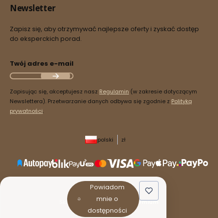
Newsletter
Zapisz się, aby otrzymywać najlepsze oferty i zyskać dostęp
do eksperckich porad.
Twój adres e-mail
Zapisując się, akceptujesz nasz
Regulamin
(w zakresie dotyczącym
Newslettera). Przetwarzanie danych odbywa się zgodnie z
Polityką
prywatności
.
polski
zł
Powiadom
mnie o
Sklep internetowy
Shoper Premium
dostępności