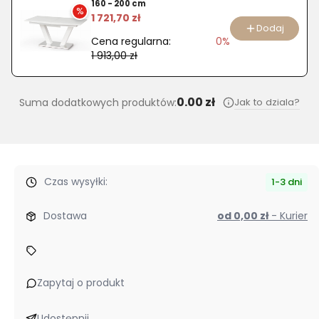
160 - 200 cm
K211
%
1 721,70 zł
do
Dodaj
Cena regularna:
0%
jadalni
1 913,00 zł
ekoskóra
0.00 zł
Jak to dziala?
Suma dodatkowych produktów:
Czas wysyłki:
1-3 dni
Dostawa
od 0,00 zł
- Kurier
Zapytaj o produkt
Udostępnij