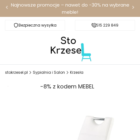
Najnowsze promocje – nawet do -30% na wybrane
meble!
Bezpieczna wysyłka
Darmowa dostawa od 100 zł
515 229 849
stokrzesel.pl
Sypialnia i Salon
Krzesła
Promocja
-8% z kodem MEBEL