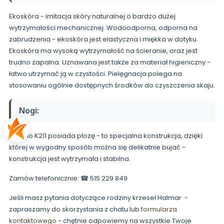
Ekoskóra - imitacja skóry naturalnej o bardzo dużej
wytrzymałości mechanicznej. Wodoodporna, odporna na
zabrudzenia - ekoskóra jest elastyczna i miękka w dotyku.
Ekoskóra ma wysoką wytrzymałość na ścieranie, oraz jest
trudno zapalna. Uznawana jest także za materiał higieniczny -
łatwo utrzymać ją w czystości. Pielęgnacja polega na
stosowaniu ogólnie dostępnych środków do czyszczenia skaju.
Nogi:
Krzesło K211 posiada płozę - to specjalna konstrukcja, dzięki
której w wygodny sposób można się delikatnie bujać -
konstrukcja jest wytrzymała i stabilna.
Zamów telefonicznie: ☎ 515 229 849
Jeśli masz pytania dotyczące rodziny krzeseł Halmar -
zapraszamy do skorzystania z chatu lub
formularza
kontaktowego
- chętnie odpowiemy na wszystkie Twoje