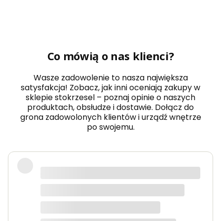
Co mówią o nas klienci?
Wasze zadowolenie to nasza największa
satysfakcja! Zobacz, jak inni oceniają zakupy w
sklepie stokrzesel – poznaj opinie o naszych
produktach, obsłudze i dostawie. Dołącz do
grona zadowolonych klientów i urządź wnętrze
po swojemu.
Fotel piękny, wygodny, polecam.
Dorota
dotyczy produktu: Fotel wypoczynkowy Soft 3
ciemno zielony Velvet