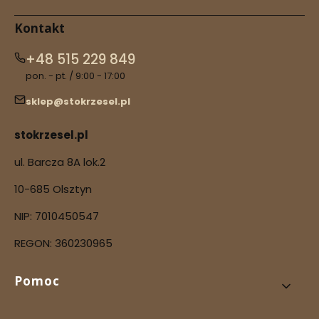
Kontakt
+48 515 229 849
pon. - pt. / 9:00 - 17:00
sklep@stokrzesel.pl
stokrzesel.pl
ul. Barcza 8A lok.2
10-685 Olsztyn
NIP: 7010450547
REGON: 360230965
Linki w stopce
Pomoc