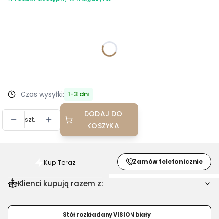
Wybierz wariant produktu:
Poszczególne warianty mogą różnić się ceną
*
Materiał
Wybierz
Czas wysyłki:
1-3 dni
DODAJ DO
szt.
KOSZYKA
Zamów telefonicznie
Kup Teraz
Szybki
zakup
Klienci kupują razem z:
dla
produktu
Krzesło
Stół rozkładany VISION biały