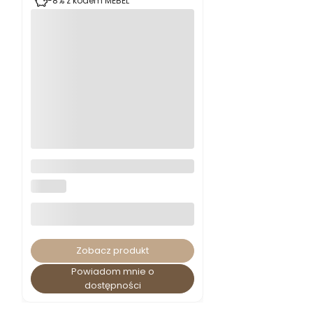
Krzesło do jadalni K224
ekoskóra płoza
HALMAR
Zobacz produkt
Powiadom mnie o
dostępności