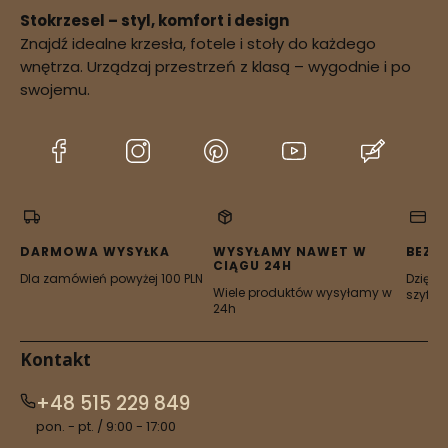
Stokrzesel – styl, komfort i design
Znajdź idealne krzesła, fotele i stoły do każdego
potwierdzenie
wnętrza. Urządzaj przestrzeń z klasą – wygodnie i po
dostępności zamówienia
swojemu.
(Otwiera
(Otwiera
(Otwiera
(Otwiera
(Otwier
się
się
się
się
się
w
w
w
w
w
nowej
nowej
nowej
nowej
nowej
karcie)
karcie)
karcie)
karcie)
karcie)
DARMOWA WYSYŁKA
WYSYŁAMY NAWET W
BEZP
CIĄGU 24H
Dla zamówień powyżej 100 PLN
Dzięki 
Wiele produktów wysyłamy w
szyfro
24h
Kontakt