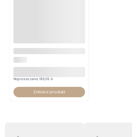
Krzesło tapicerowane Chic
Velvet Black
SIGNAL
Najniższa cena:
189,05 zł
Zobacz produkt