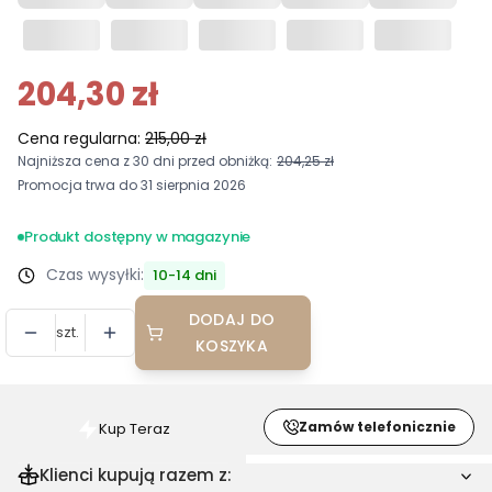
204,30 zł
Cena regularna:
215,00 zł
Najniższa cena z 30 dni przed obniżką:
204,25 zł
Promocja trwa do 31 sierpnia 2026
Produkt dostępny w magazynie
Czas wysyłki:
10-14 dni
DODAJ DO
szt.
KOSZYKA
Zamów telefonicznie
Kup Teraz
Szybki
zakup
Klienci kupują razem z: