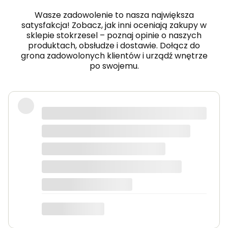
Co mówią o nas klienci?
Wasze zadowolenie to nasza największa
satysfakcja! Zobacz, jak inni oceniają zakupy w
sklepie stokrzesel – poznaj opinie o naszych
produktach, obsłudze i dostawie. Dołącz do
grona zadowolonych klientów i urządź wnętrze
po swojemu.
Fotel piękny, wygodny, polecam.
Dorota
dotyczy produktu: Fotel wypoczynkowy Soft 3
ciemno zielony Velvet