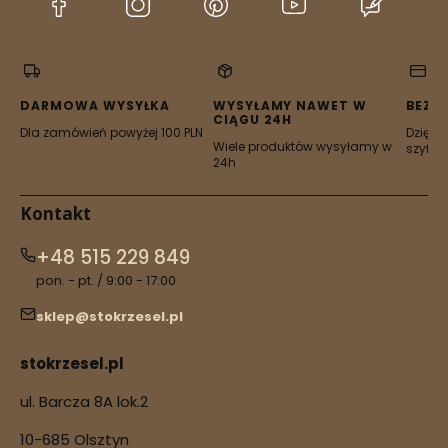
(Otwiera
(Otwiera
(Otwiera
(Otwiera
(Otwier
się
się
się
się
się
w
w
w
w
w
nowej
nowej
nowej
nowej
nowej
karcie)
karcie)
karcie)
karcie)
karcie)
DARMOWA WYSYŁKA
WYSYŁAMY NAWET W
BEZP
CIĄGU 24H
Dla zamówień powyżej 100 PLN
Dzięki 
Wiele produktów wysyłamy w
szyfro
24h
Kontakt
+48 515 229 849
pon. - pt. / 9:00 - 17:00
sklep@stokrzesel.pl
stokrzesel.pl
ul. Barcza 8A lok.2
10-685 Olsztyn