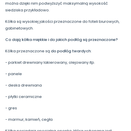
można dzięki nim podwyższyć maksymalną wysokość
siedziska przykładowo.
Kółka są wysokiej jakości przeznaczone do foteli biurowych,
gabinetowych.
Co dają kółka miękkie i do jakich podłóg są przeznaczone?
Kółka przeznaczone są
do podłóg twardych
:
- parkiet drewniany lakierowany, olejowany itp.
- panele
- deska drewniana
- płytki ceramiczne
- gres
- marmur, kamień, cegła
Kółka posiadają specjalną oponkę, która wykonana jest