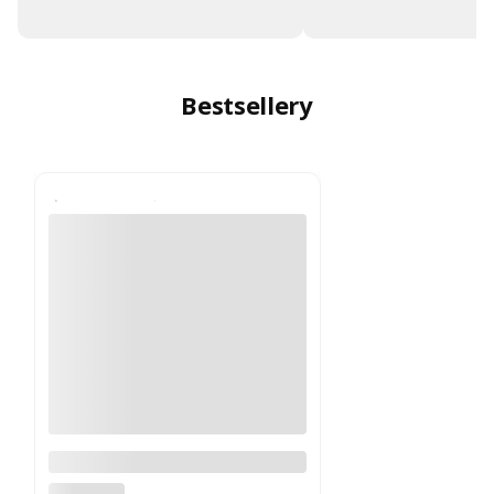
Bestsellery
Fotel biurowy Xenium DUO-
BACK HRUA certyfikat GS typ B
NOWY STYL