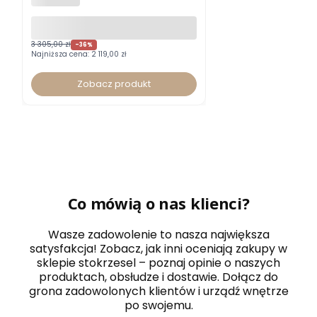
z zagłówkiem
3 305,00 zł
-36%
Najniższa cena:
2 119,00 zł
Zobacz produkt
Co mówią o nas klienci?
Wasze zadowolenie to nasza największa
satysfakcja! Zobacz, jak inni oceniają zakupy w
sklepie stokrzesel – poznaj opinie o naszych
produktach, obsłudze i dostawie. Dołącz do
grona zadowolonych klientów i urządź wnętrze
po swojemu.