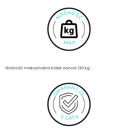
Nośność maksymalna kółek wynosi 130 kg.