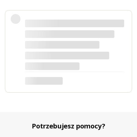
Fotel piękny, wygodny, polecam.
Dorota
dotyczy produktu: Fotel wypoczynkowy Soft 3
ciemno zielony Velvet
Potrzebujesz pomocy?