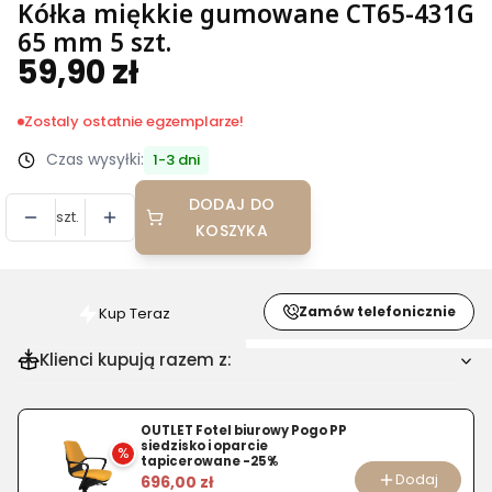
Kółka miękkie gumowane CT65-431G
65 mm 5 szt.
59,90 zł
Cena
Zostaly ostatnie egzemplarze!
Czas wysyłki:
1-3 dni
DODAJ DO
szt.
KOSZYKA
Zamów telefonicznie
Kup Teraz
Szybki
zakup
Klienci kupują razem z:
dla
produktu
Kółka
OUTLET Fotel biurowy Pogo PP
siedzisko i oparcie
%
miękkie
tapicerowane -25%
Dodaj
696,00 zł
gumowane