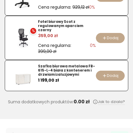
CT65-
Cena regularna:
929,12 zł
0%
431G
65
Fotel biurowy Scot z
mm
regulowanym oparciem
czarny
%
5
359,00 zł
Dodaj
szt.
Cena regularna:
0%
399,00 zł
Szafka biurowa metalowa FB-
615-L-4 biała z kontenerem i
drzwiami żaluzjowymi
Dodaj
Cena
1 199,00 zł
0.00 zł
Jak to dziala?
Suma dodatkowych produktów: