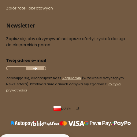
Zbiór foteli obrotowych
Newsletter
Zapisz się, aby otrzymywać najlepsze oferty i zyskać dostęp
do eksperckich porad.
Twój adres e-mail
Zapisując się, akceptujesz nasz
Regulamin
(w zakresie dotyczącym
Newslettera). Przetwarzanie danych odbywa się zgodnie z
Polityką
prywatności
.
polski
zł