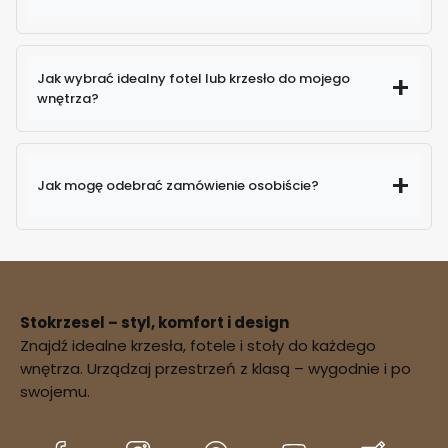
Jak wybrać idealny fotel lub krzesło do mojego
wnętrza?
Jak mogę odebrać zamówienie osobiście?
Stokrzesel – styl, komfort i design
Znajdź idealne krzesła, fotele i stoły do każdego
potwierdzenie
wnętrza. Urządzaj przestrzeń z klasą – wygodnie i po
dostępności zamówienia
swojemu.