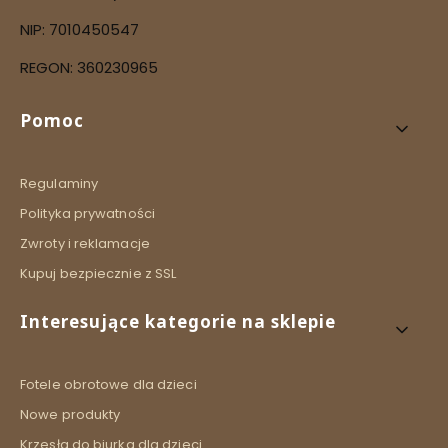
NIP: 7010450547
REGON: 360230965
Linki w stopce
Pomoc
Regulaminy
Polityka prywatności
Zwroty i reklamacje
Kupuj bezpiecznie z SSL
Interesujące kategorie na sklepie
Fotele obrotowe dla dzieci
Nowe produkty
Krzesła do biurka dla dzieci