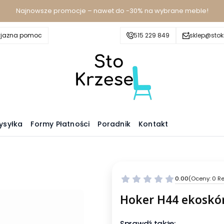
Najnowsze promocje – nawet do -30% na wybrane meble!
yjazna pomoc
515 229 849
sklep@stokr
ysyłka
Formy Płatności
Poradnik
Kontakt
0.00
(Oceny: 0 Re
Hoker H44 ekoskó
Sprawdź także: