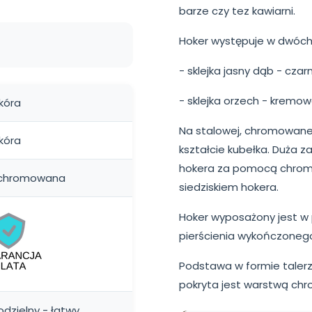
barze czy tez kawiarni.
Hoker występuje w dwóch 
- sklejka jasny dąb - cza
- sklejka orzech - kremo
kóra
Na stalowej, chromowane
kóra
kształcie kubełka. Duża z
hokera za pomocą chrom
 chromowana
siedziskiem hokera.
Hoker wyposażony jest w
pierścienia wykończoneg
Podstawa w formie talerz
pokryta jest warstwą chr
dzielny - łatwy