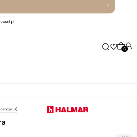
zesel.pl
Produkty
cenzje: 0)
ra
3 opcji