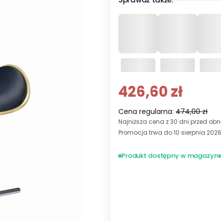
426,60 zł
Cena regularna:
474,00 zł
Najniższa cena z 30 dni przed obni
Promocja trwa do 10 sierpnia 202
Produkt dostępny w magazyni
Wybierz wariant produktu:
Poszczególne warianty mogą ró
*
Kolorystyka