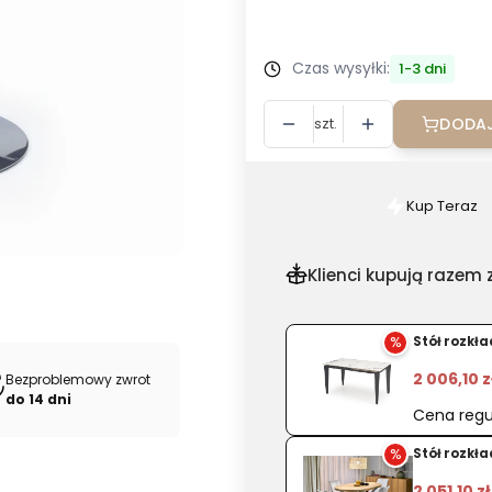
Wybierz
Czas wysyłki:
1-3 dni
szt.
DODAJ
Kup Teraz
Szybki
zakup
dla
Klienci kupują razem z
produkt
Hoker
%
Stół rozkł
H44
ekoskór
2 006,10 z
Bezproblemowy zwrot
do 14 dni
Cena regu
%
Stół rozkł
2 051,10 zł