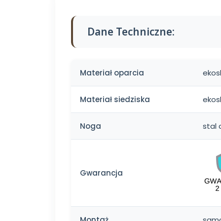
Dane Techniczne:
Materiał oparcia
ekos
Materiał siedziska
ekos
Noga
stal
Gwarancja
Montaż
samo