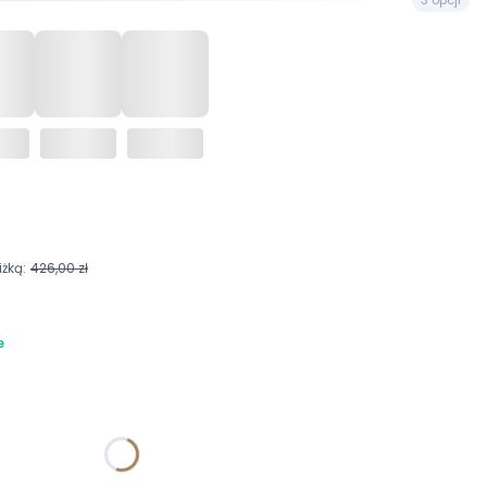
żką:
426,00 zł
6
e
żnić się ceną