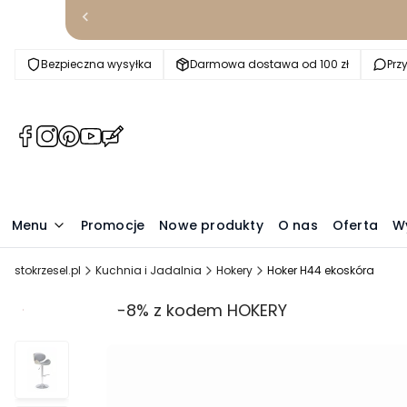
Bezpieczna wysyłka
Darmowa dostawa od 100 zł
Prz
(Otwiera
(Otwiera
(Otwiera
(Otwiera
(Otwiera
się
się
się
się
się
w
w
w
w
w
nowej
nowej
nowej
nowej
nowej
karcie)
karcie)
karcie)
karcie)
karcie)
Menu
Promocje
Nowe produkty
O nas
Oferta
W
stokrzesel.pl
Kuchnia i Jadalnia
Hokery
Hoker H44 ekoskóra
Promocja
-8% z kodem HOKERY