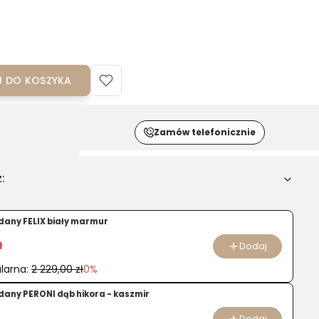
 DO KOSZYKA
Zamów telefonicznie
:
u
adany FELIX biały marmur
a
ł
Dodaj
larna:
2 229,00 zł
0%
adany PERONI dąb hikora - kaszmir
Dodaj