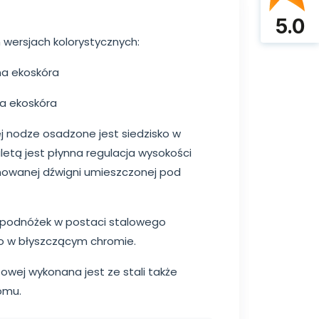
5.0
wersjach kolorystycznych:
rna ekoskóra
wa ekoskóra
j nodze osadzone jest siedzisko w
aletą jest płynna regulacja wysokości
owanej dźwigni umieszczonej pod
 podnóżek w postaci stalowego
o w błyszczącym chromie.
owej wykonana jest ze stali także
omu.