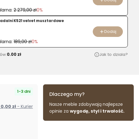
larna:
2 279,00 zł
0%
 jadalni K521 velvet musztardowe
Dodaj
larna:
189,00 zł
0%
ów:
0.00 zł
Jak to dziala?
1-3 dni
Dlaczego my?
Nasze meble zdobywają najlepsze
od 0,00 zł
- Kurier
opinie za
wygodę, styl i trwałość.