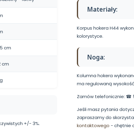
Materiały:
cm
Korpus hokera H44 wykonany
cm
kolorystyce.
15 cm
Noga:
2 cm
Kolumna hokera wykonana j
kg
ma regulowaną wysokość
Zamów telefonicznie: ☎ 
Jeśli masz pytania dotyc
zapraszamy do skorzysta
zywistych +/- 3%.
kontaktowego
- chętnie 