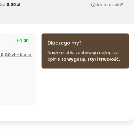
ów:
0.00 zł
Jak to dziala?
1-3 dni
Dlaczego my?
Nasze meble zdobywają najlepsze
od 0,00 zł
- Kurier
opinie za
wygodę, styl i trwałość.