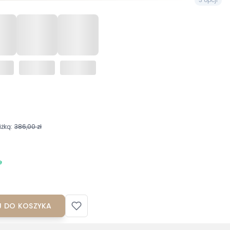
żką:
386,00 zł
6
e
 DO KOSZYKA