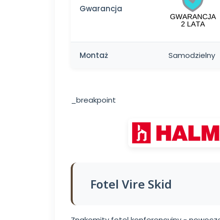
Gwarancja
Montaż
Samodzielny
_breakpoint
Fotel Vire Skid
Znakomity fotel konferencyjny - nowocz