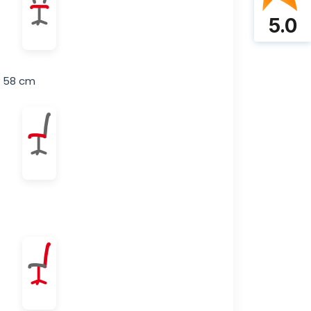
5.0
d 58 cm