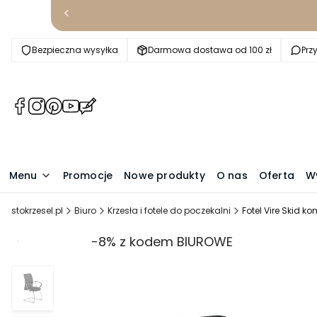
Bezpieczna wysyłka
Darmowa dostawa od 100 zł
Prz
(Otwiera
(Otwiera
(Otwiera
(Otwiera
(Otwiera
się
się
się
się
się
w
w
w
w
w
nowej
nowej
nowej
nowej
nowej
karcie)
karcie)
karcie)
karcie)
karcie)
Menu
Promocje
Nowe produkty
O nas
Oferta
W
stokrzesel.pl
Biuro
Krzesła i fotele do poczekalni
Fotel Vire Skid ko
Promocja
-8% z kodem BIUROWE