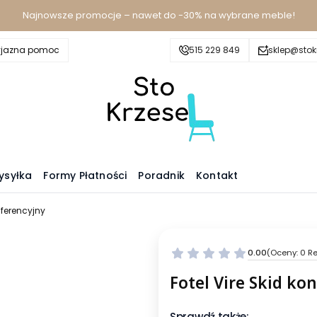
Najnowsze promocje – nawet do -30% na wybrane meble!
yjazna pomoc
515 229 849
sklep@stokr
ysyłka
Formy Płatności
Poradnik
Kontakt
nferencyjny
0.00
(Oceny: 0 Re
Fotel Vire Skid ko
Sprawdź także: