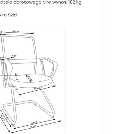
tela obrotowego Vire wynosi 102 kg.
ire Skid: