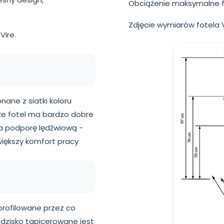
Obciążenie maksymalne fo
Zdjęcie wymiarów fotela V
Vire.
onane z siatki koloru
 że fotel ma bardzo dobre
ra podporę lędźwiową -
większy komfort pracy
 profilowane przez co
edzisko tapicerowane jest