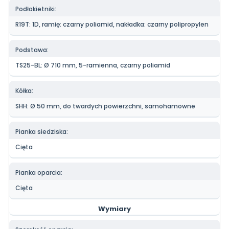
Podłokietniki:
R19T
: 1D, ramię: czarny poliamid, nakładka: czarny polipropylen
Podstawa:
TS25
-BL: Ø 710 mm, 5-ramienna, czarny poliamid
Kółka:
SHH
: Ø 50 mm, do twardych powierzchni, samohamowne
Pianka siedziska:
Cięta
Pianka oparcia:
Cięta
Wymiary