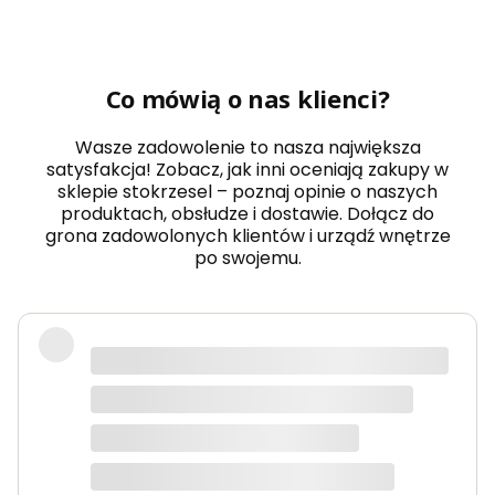
Co mówią o nas klienci?
Wasze zadowolenie to nasza największa
satysfakcja! Zobacz, jak inni oceniają zakupy w
sklepie stokrzesel – poznaj opinie o naszych
produktach, obsłudze i dostawie. Dołącz do
grona zadowolonych klientów i urządź wnętrze
po swojemu.
Fotel piękny, wygodny, polecam.
Dorota
dotyczy produktu: Fotel wypoczynkowy Soft 3
ciemno zielony Velvet