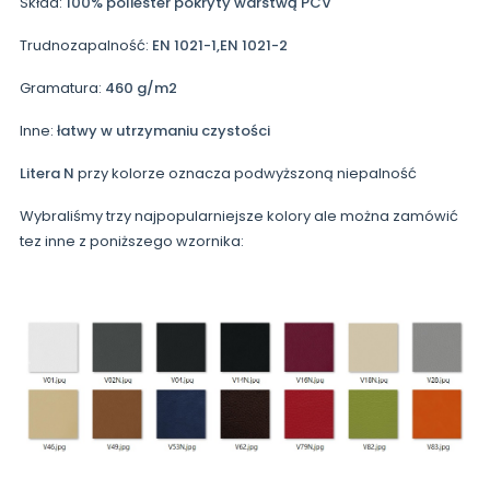
Skład:
100% poliester pokryty warstwą
PCV
Trudnozapalność:
EN 1021-1,EN 1021-2
Gramatura:
460 g/m2
Inne:
łatwy w utrzymaniu czystości
Litera N
przy kolorze oznacza podwyższoną niepalność
Wybraliśmy trzy najpopularniejsze kolory ale można zamówić
tez inne z poniższego wzornika: