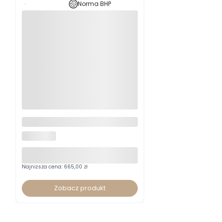
Fotel biurowy Taktik RTS
Activ1 tkanina
NOWY STYL
Najniższa cena:
665,00 zł
Zobacz produkt