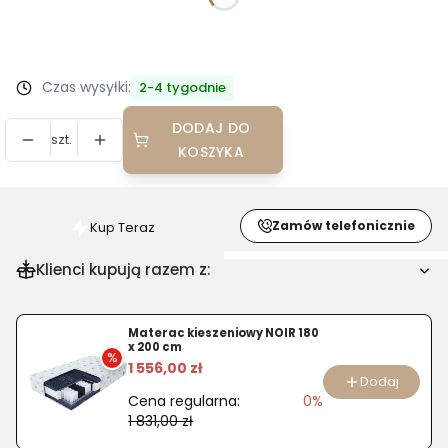
*
Kolor
Wybierz
Czas wysyłki:
2-4 tygodnie
DODAJ DO
szt.
KOSZYKA
Zamów telefonicznie
Kup Teraz
Szybki
zakup
Klienci kupują razem z:
dla
produktu
Fotel
Materac kieszeniowy NOIR 180
x 200 cm
biurowy
%
1 556,00 zł
Taktik
Dodaj
Cena regularna:
0%
RTS
1 831,00 zł
Activ1