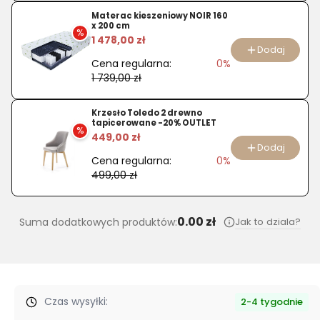
ekoskóra
Materac kieszeniowy NOIR 160
zmywalna
x 200 cm
%
1 478,00 zł
Dodaj
Cena regularna:
0%
1 739,00 zł
Krzesło Toledo 2 drewno
tapicerowane -20% OUTLET
%
449,00 zł
Dodaj
Cena regularna:
0%
499,00 zł
0.00 zł
Jak to dziala?
Suma dodatkowych produktów:
Czas wysyłki:
2-4 tygodnie