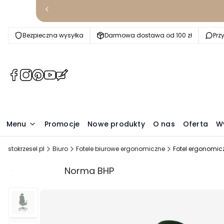
Bezpieczna wysyłka
Darmowa dostawa od 100 zł
Prz
(Otwiera
(Otwiera
(Otwiera
(Otwiera
(Otwiera
się
się
się
się
się
w
w
w
w
w
nowej
nowej
nowej
nowej
nowej
karcie)
karcie)
karcie)
karcie)
karcie)
Menu
Promocje
Nowe produkty
O nas
Oferta
W
stokrzesel.pl
Biuro
Fotele biurowe ergonomiczne
Fotel ergonomic
Promocja
Norma BHP