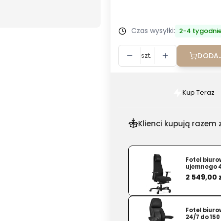
Wybierz
Czas wysyłki:
2-4 tygodni
szt.
DODAJ
Kup Teraz
Szybki
zakup
dla
Klienci kupują razem z
produkt
Fotel
ergonom
Fotel biur
ujemnego 
Souly
Cena
2 549,00 
UPH
czarny
z
Fotel biur
zagłówk
24/7 do 150