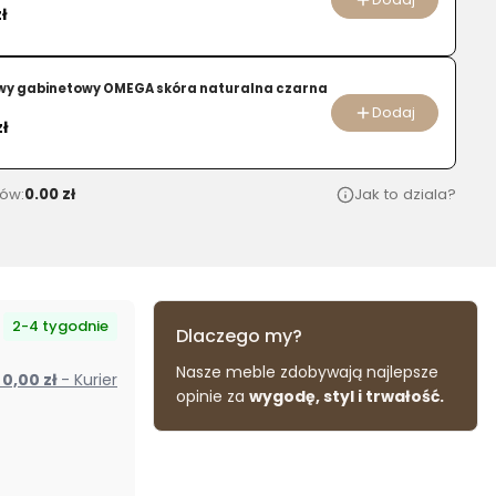
ł
owy gabinetowy OMEGA skóra naturalna czarna
Dodaj
zł
ów:
0.00 zł
Jak to dziala?
2-4 tygodnie
Dlaczego my?
Nasze meble zdobywają najlepsze
od 0,00 zł
- Kurier
opinie za
wygodę, styl i trwałość.