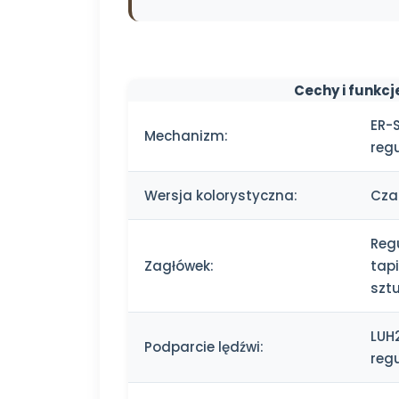
Cechy i funkcj
ER-S
Mechanizm:
reg
Wersja kolorystyczna:
Cza
Reg
Zagłówek:
tapi
szt
LUH
Podparcie lędźwi:
reg