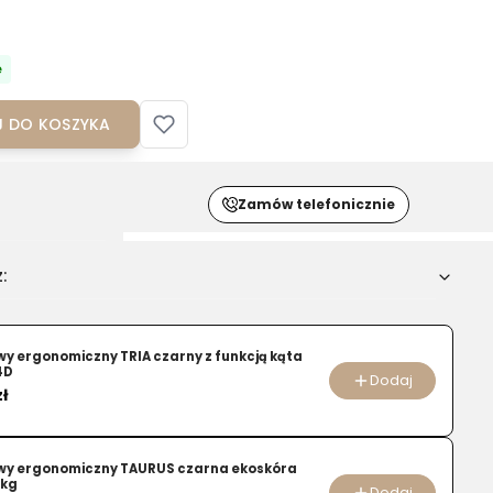
e
 DO KOSZYKA
Zamów telefonicznie
:
u
iczny
owy ergonomiczny TRIA czarny z funkcją kąta
4D
Dodaj
zł
owy ergonomiczny TAURUS czarna ekoskóra
iem
 kg
Dodaj