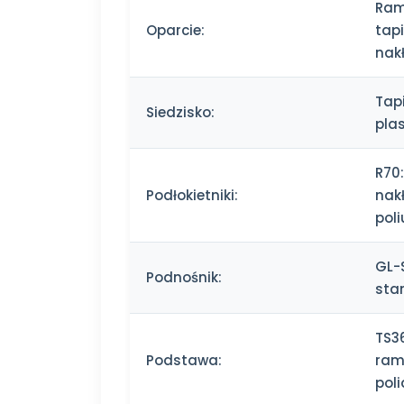
Ram
Oparcie:
tap
nak
Tap
Siedzisko:
pla
R70
Podłokietniki:
nak
pol
GL-
Podnośnik:
sta
TS3
Podstawa:
ram
pol