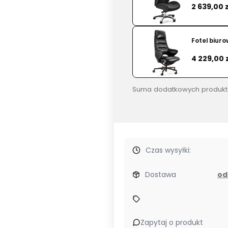
Cena
2 639,00 z
Fotel biur
Cena
4 229,00 
Suma dodatkowych produkt
Czas wysyłki:
Dostawa
Zapytaj o produkt