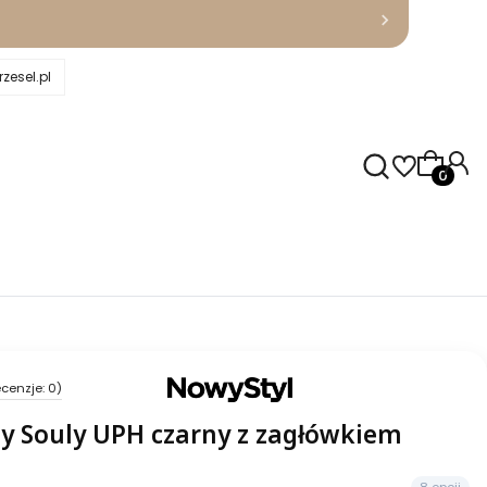
zesel.pl
Produkty
cenzje: 0)
y Souly UPH czarny z zagłówkiem
8 opcji