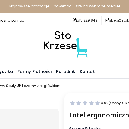
Najnowsze promocje – nawet do -30% na wybrane meble!
yjazna pomoc
515 229 849
sklep@stokr
ysyłka
Formy Płatności
Poradnik
Kontakt
zny Souly UPH czarny z zagłówkiem
0.00
(Oceny: 0 Re
Fotel ergonomiczn
Sprawdź także: