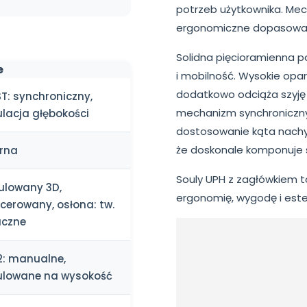
potrzeb użytkownika. Mec
ergonomiczne dopasowani
Solidna pięcioramienna 
e
i mobilność. Wysokie opa
dodatkowo odciąża szyję i
T: synchroniczny,
mechanizm synchroniczny,
ulacja głębokości
dostosowanie kąta nachy
że doskonale komponuje 
rna
Souly UPH z zagłówkiem t
ulowany 3D,
ergonomię, wygodę i este
cerowany, osłona: tw.
uczne
2
: manualne,
ulowane na wysokość