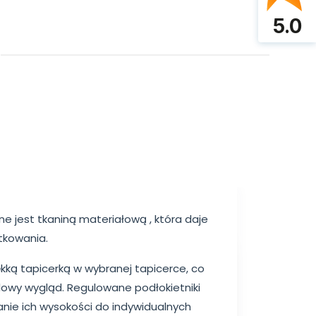
5.0
e jest tkaniną materiałową , która daje
tkowania.
ękką tapicerką w wybranej tapicerce, co
ylowy wygląd. Regulowane podłokietniki
nie ich wysokości do indywidualnych