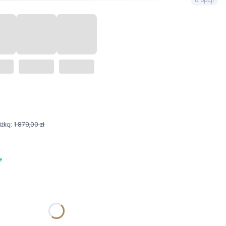
żką:
1 879,00 zł
e
żnić się ceną