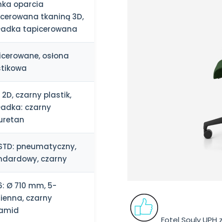
ka oparcia
icerowana tkaniną 3D,
ładka tapicerowana
icerowane, osłona
stikowa
: 2D, czarny plastik,
ładka: czarny
iuretan
STD
: pneumatyczny,
ndardowy, czarny
6
: Ø 710 mm, 5-
ienna, czarny
iamid
Fotel Souly UPH