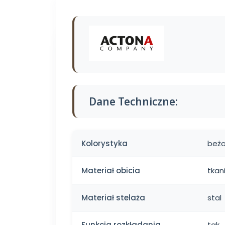
Dane Techniczne:
Kolorystyka
beż
Materiał obicia
tkan
Materiał stelaża
stal
Funkcja rozkładania
tak