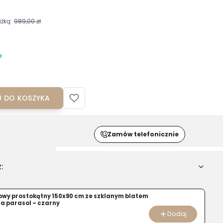
żką:
989,00 zł
e
 DO KOSZYKA
Zamów telefonicznie
:
u
owy prostokątny 150x90 cm ze szklanym blatem
any
na parasol – czarny
Dodaj