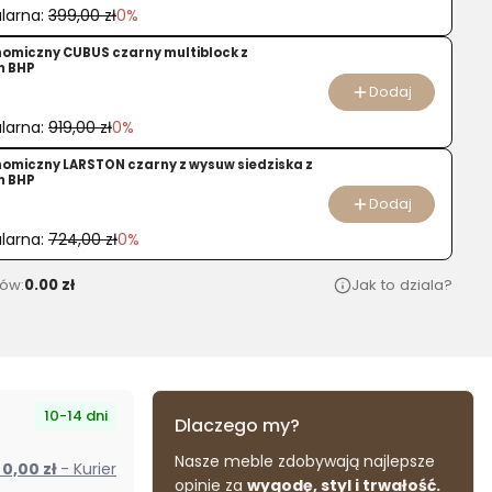
larna:
399,00 zł
0%
nomiczny CUBUS czarny multiblock z
m BHP
Dodaj
larna:
919,00 zł
0%
nomiczny LARSTON czarny z wysuw siedziska z
m BHP
Dodaj
larna:
724,00 zł
0%
ów:
0.00 zł
Jak to dziala?
10-14 dni
Dlaczego my?
Nasze meble zdobywają najlepsze
od 0,00 zł
- Kurier
opinie za
wygodę, styl i trwałość.