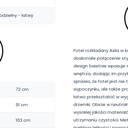
dzielny - łatwy
Fotel rozkładany Asila w
doskonałe połączenie styl
design świetnie wpasuje 
wnętrza, dodając im przyt
sprawia, że fotel jest n
wypoczynku, ale także p
72 cm
łatwo przekształcić w w
drzemki. Obicie w neutra
91 cm
wysokiej jakości materiał
utrzymaniu czystości. Me
103 cm
meblowi lekkości i nowo