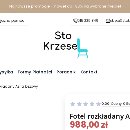
Najnowsze promocje – nawet do -30% na wybrane meble!
yjazna pomoc
515 229 849
sklep@stokr
ysyłka
Formy Płatności
Poradnik
Kontakt
zkładany Asila beżowy
0.00
(Oceny: 0 Re
Fotel rozkładany A
988,00 zł