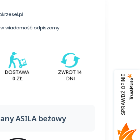
rzesel.pl
staw wiadomość odpiszemy
SPRAWDŹ OPINIE
dany ASILA beżowy