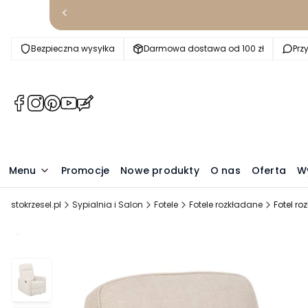
Bezpieczna wysyłka
Darmowa dostawa od 100 zł
Prz
(Otwiera
(Otwiera
(Otwiera
(Otwiera
(Otwiera
się
się
się
się
się
w
w
w
w
w
nowej
nowej
nowej
nowej
nowej
karcie)
karcie)
karcie)
karcie)
karcie)
Menu
Promocje
Nowe produkty
O nas
Oferta
W
stokrzesel.pl
Sypialnia i Salon
Fotele
Fotele rozkładane
Fotel ro
Promocja