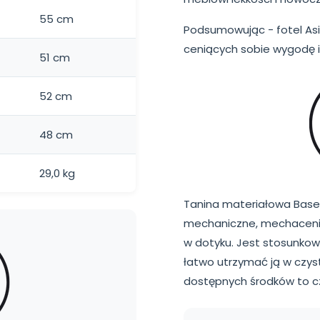
55 cm
Podsumowując - fotel Asi
ceniących sobie wygodę i
51 cm
52 cm
48 cm
29,0 kg
Tanina materiałowa Basel
mechaniczne, mechacenie i
w dotyku. Jest stosunk
łatwo utrzymać ją w czys
dostępnych środków to c