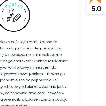
5.0
 kolorze beżowym marki Actona to
u i funkcjonalności. Jego elegancki
się w nowoczesne i minimalistyczne
ulnego charakteru. Funkcja rozkładania
ie tylko komfortowym miejscem do
raktycznym rozwiązaniem – można go
ygodne miejsce do popołudniowej
lnym beżowym kolorze wykonane jest z
ów, co zapewnia trwałość i łatwość w
talowe nóżki w kolorze czarnym dodają
czesnego wyglądu.