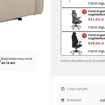
beżowy
Cena regu
%
Fotel ergo
zagłówkie
827,00 zł
Cena regu
%
Fotel ergo
zagłówkie
649,00 zł
Cena regu
Bezproblemowy zwrot
Suma dodatkowych produkt
do 14 dni
Czas wysyłki:
Dostawa