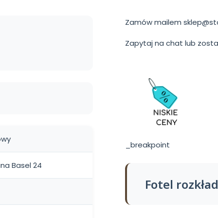
Zamów mailem sklep@stok
Zapytaj na chat lub zo
owy
_breakpoint
ina Basel 24
Fotel rozkła