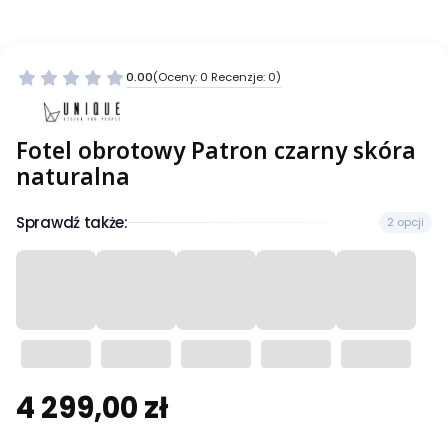
0.00
(Oceny: 0 Recenzje: 0)
Fotel obrotowy Patron czarny skóra
naturalna
Sprawdź także:
2 opcji
4 299,00 zł
Cena