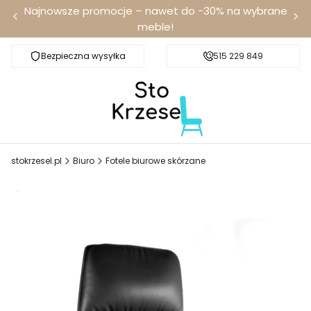
Najnowsze promocje – nawet do -30% na wybrane
meble!
Bezpieczna wysyłka
Darmowa dostawa od 100 zł
515 229 849
stokrzesel.pl
Biuro
Fotele biurowe skórzane
-12% z kodem PROMO12