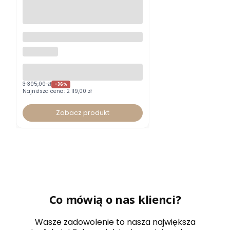
Fotel biurowy Xenium DUO-
BACK HRUA certyfikat GS typ B
NOWY STYL
z zagłówkiem
3 305,00 zł
-36%
Najniższa cena:
2 119,00 zł
Zobacz produkt
Co mówią o nas klienci?
Wasze zadowolenie to nasza największa