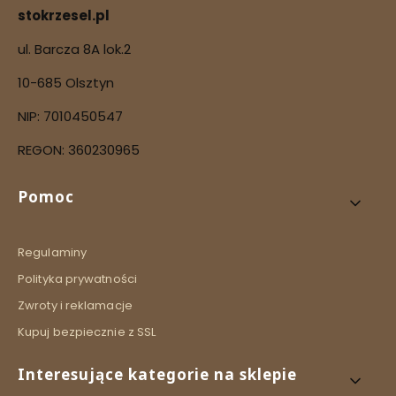
stokrzesel.pl
ul. Barcza 8A lok.2
10-685 Olsztyn
NIP: 7010450547
REGON: 360230965
Linki w stopce
Pomoc
Regulaminy
Polityka prywatności
Zwroty i reklamacje
Kupuj bezpiecznie z SSL
Interesujące kategorie na sklepie