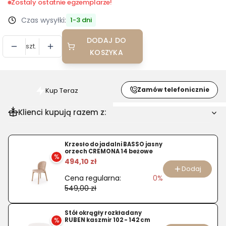
Zostaly ostatnie egzemplarze!
Czas wysyłki:
1-3 dni
DODAJ DO
szt.
KOSZYKA
Zamów telefonicznie
Kup Teraz
Szybki
zakup
Klienci kupują razem z:
dla
produktu
Fotel
Krzesło do jadalni BASSO jasny
orzech CREMONA 14 beżowe
obrotowy
%
494,10 zł
Patron
Dodaj
Cena regularna:
0%
czarny
549,00 zł
skóra
naturalna
Stół okrągły rozkładany
%
RUBEN kaszmir 102 - 142 cm