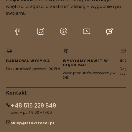
potwierdzenie
wnętrza. Urządzaj przestrzeń z klasą – wygodnie i po
dostępności zamówienia
swojemu.
(Otwiera
(Otwiera
(Otwiera
(Otwiera
(Otwier
się
się
się
się
się
w
w
w
w
w
nowej
nowej
nowej
nowej
nowej
karcie)
karcie)
karcie)
karcie)
karcie)
DARMOWA WYSYŁKA
WYSYŁAMY NAWET W
BEZP
CIĄGU 24H
Dla zamówień powyżej 100 PLN
Dzięki 
Wiele produktów wysyłamy w
szyfro
24h
Kontakt
+48 515 229 849
pon. - pt. / 9:00 - 17:00
sklep@stokrzesel.pl