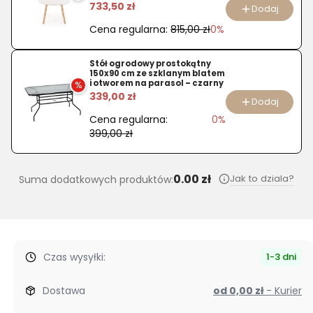
733,50 zł
Dodaj
Cena regularna:
815,00 zł
0%
Stół ogrodowy prostokątny
150x90 cm ze szklanym blatem
i otworem na parasol – czarny
%
339,00 zł
Dodaj
Cena regularna:
0%
399,00 zł
0.00 zł
Jak to dziala?
Suma dodatkowych produktów:
Czas wysyłki:
1-3 dni
Dostawa
od 0,00 zł
- Kurier