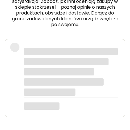
satysfakcja! Zobacz, jak inni oceniają zakupy w
sklepie stokrzesel – poznaj opinie o naszych
produktach, obsłudze i dostawie. Dołącz do
grona zadowolonych klientów i urządź wnętrze
po swojemu.
Fotel piękny, wygodny, polecam.
Dorota
dotyczy produktu: Fotel wypoczynkowy Soft 3
ciemno zielony Velvet