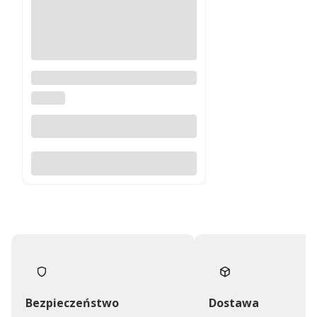
Obrotowy podnóżek Patron
tapicerowany skórą naturalną
UNIQUE
Do koszyka
Bezpieczeństwo
Dostawa