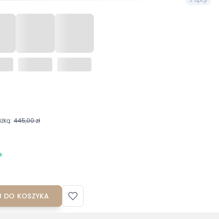
żką:
445,00 zł
6
e
 DO KOSZYKA