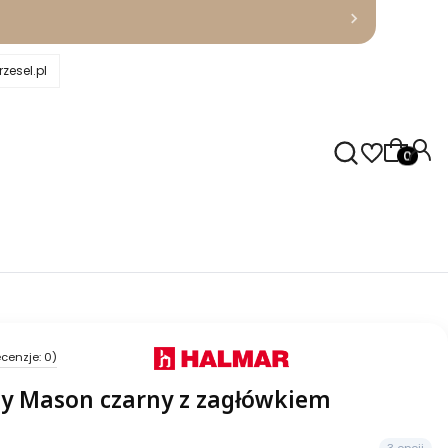
zesel.pl
Produkty
cenzje: 0)
ny Mason czarny z zagłówkiem
3 opcji