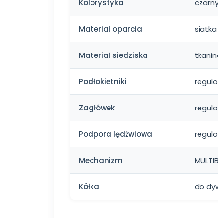
Kolorystyka
czarn
Materiał oparcia
siatka
Materiał siedziska
tkani
Podłokietniki
regul
Zagłówek
regul
Podpora lędźwiowa
regul
Mechanizm
MULTI
Kółka
do dy