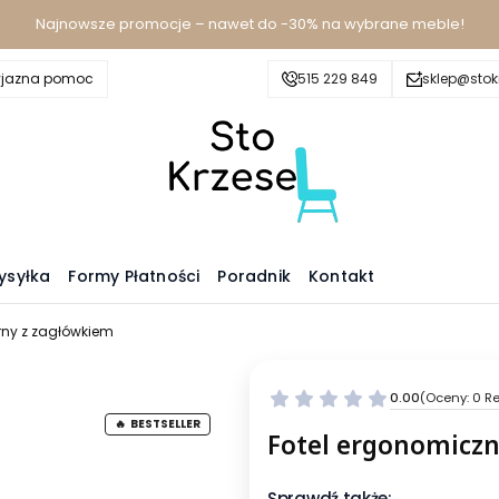
Najnowsze promocje – nawet do -30% na wybrane meble!
yjazna pomoc
515 229 849
sklep@stokr
ysyłka
Formy Płatności
Poradnik
Kontakt
rny z zagłówkiem
0.00
(Oceny: 0 Re
BESTSELLER
Fotel ergonomicz
Sprawdź także: