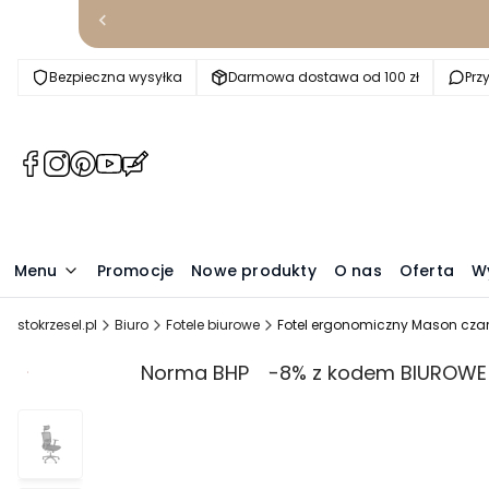
Bezpieczna wysyłka
Darmowa dostawa od 100 zł
Prz
(Otwiera
(Otwiera
(Otwiera
(Otwiera
(Otwiera
się
się
się
się
się
w
w
w
w
w
nowej
nowej
nowej
nowej
nowej
karcie)
karcie)
karcie)
karcie)
karcie)
Menu
Promocje
Nowe produkty
O nas
Oferta
W
stokrzesel.pl
Biuro
Fotele biurowe
Fotel ergonomiczny Mason cza
Promocja
Norma BHP
-8% z kodem BIUROWE