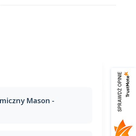
SPRAWDŹ OPINIE
omiczny Mason -