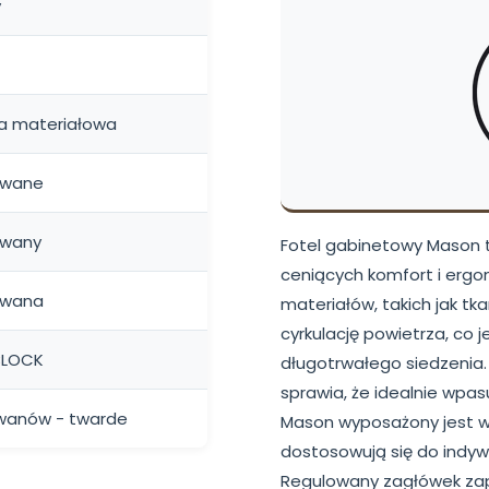
y
na materiałowa
owane
owany
Fotel gabinetowy Mason t
ceniących komfort i ergo
owana
materiałów, takich jak tk
cyrkulację powietrza, co
BLOCK
długotrwałego siedzenia. 
sprawia, że idealnie wpas
wanów - twarde
Mason wyposażony jest w 
dostosowują się do indyw
Regulowany zagłówek zap