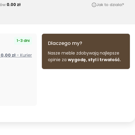
ów:
0.00 zł
Jak to dziala?
1-3 dni
Dlaczego my?
Nasze meble zdobywają najlepsze
od 0,00 zł
- Kurier
opinie za
wygodę, styl i trwałość.