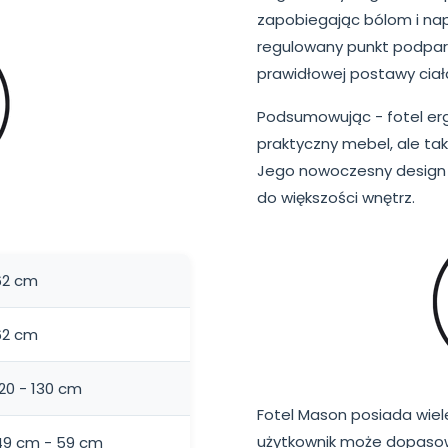
zapobiegając bólom i na
regulowany punkt podpar
prawidłowej postawy ciał
Podsumowując - fotel er
praktyczny mebel, ale ta
Jego nowoczesny design i 
do większości wnętrz.
62 cm
62 cm
120 - 130 cm
Fotel Mason posiada wiel
użytkownik może dopasowa
49 cm - 59 cm