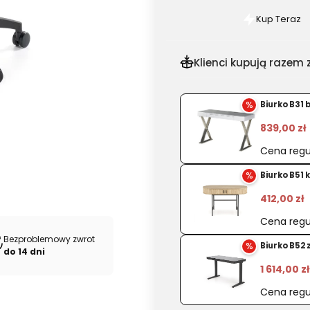
Kup Teraz
Szybki
zakup
dla
Klienci kupują razem z
produkt
Fotel
%
Biurko B31 
ergonom
Mason
839,00 zł
czarny
Cena regu
z
%
Biurko B51 
zagłówk
412,00 zł
Cena regu
Bezproblemowy zwrot
%
Biurko B52 
do 14 dni
1 614,00 zł
Cena regu