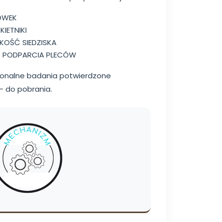
ÓWEK
IETNIKI
OŚĆ SIEDZISKA
 PODPARCIA PLECÓW
sjonalne badania potwierdzone
 do pobrania.