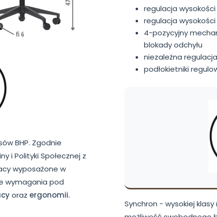
regulacja wysokości
regulacja wysokości
4-pozycyjny mechan
blokady odchyłu
niezależna regulacj
podłokietniki regulo
isów BHP. Zgodnie
 i Polityki Społecznej z
pracy wyposażone w
ie wymagania pod
acy
oraz
ergonomii.
Synchron - wysokiej klas
możliwość swobodnego bu