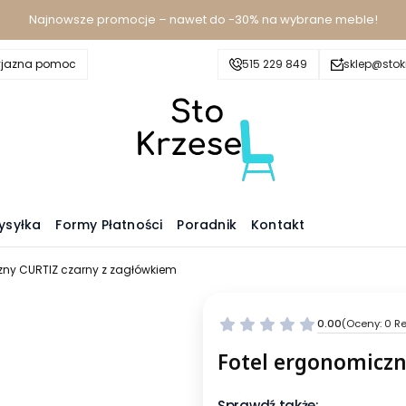
Najnowsze promocje – nawet do -30% na wybrane meble!
yjazna pomoc
515 229 849
sklep@stokr
ysyłka
Formy Płatności
Poradnik
Kontakt
zny CURTIZ czarny z zagłówkiem
0.00
(Oceny: 0 Re
Fotel ergonomiczn
Sprawdź także: