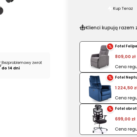
Kup Teraz
Szybki
zakup
dla
Klienci kupują razem z
produkt
Fotel
%
Fotel Felip
ergonom
CURTIZ
809,00 zł
Bezproblemowy zwrot
czarny
Cena regu
do 14 dni
z
%
Fotel Nept
zagłówk
1 224,50 z
Cena regu
%
Fotel obro
699,00 zł
Cena regu