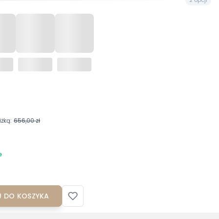
żką:
656,00 zł
e
 DO KOSZYKA