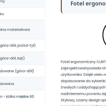
rny
Fotel ergon
tka
nina materiałowa
(góra-dół, przód-tył)
(góra-dół, kąt)
Fotel ergonomiczny CURT
zaprojektowanyosiada ró
ulowane (góra-dół)
użytkownika. Dzięki wielu
dopasowanie do sylwetki.
ulowana
trwałych i oddychającyc
nadmiernemu poceniu się
n - kółka miękkie 60
Stylowy, czarny design sp
m