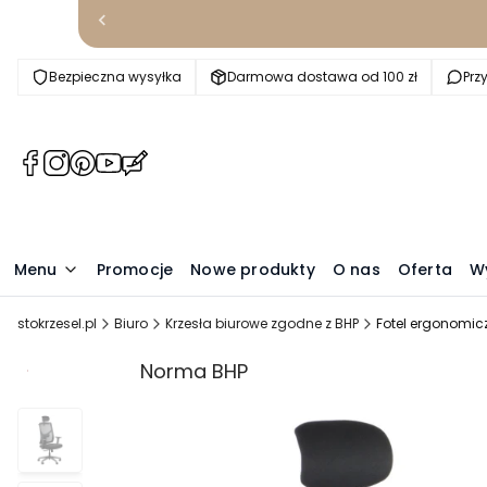
Bezpieczna wysyłka
Darmowa dostawa od 100 zł
Prz
(Otwiera
(Otwiera
(Otwiera
(Otwiera
(Otwiera
się
się
się
się
się
w
w
w
w
w
nowej
nowej
nowej
nowej
nowej
karcie)
karcie)
karcie)
karcie)
karcie)
Menu
Promocje
Nowe produkty
O nas
Oferta
W
stokrzesel.pl
Biuro
Krzesła biurowe zgodne z BHP
Fotel ergonomic
Promocja
Norma BHP