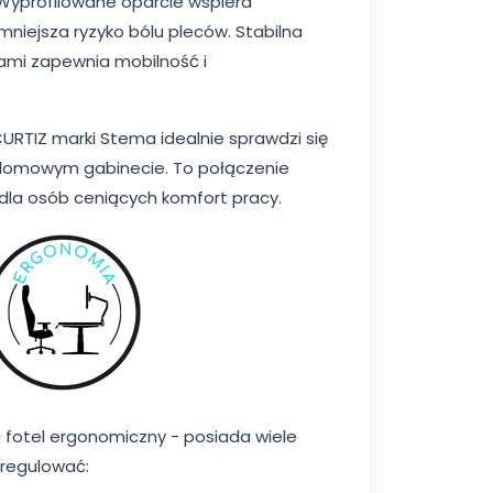
yprofilowane oparcie wspiera
mniejsza ryzyko bólu pleców. Stabilna
ami zapewnia mobilność i
RTIZ marki Stema idealnie sprawdzi się
w domowym gabinecie. To połączenie
i dla osób ceniących komfort pracy.
i fotel ergonomiczny - posiada wiele
regulować: