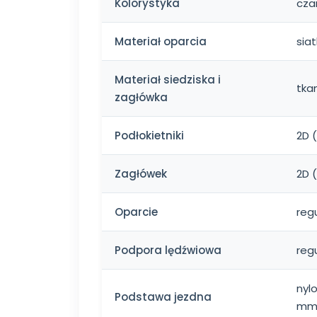
Kolorystyka
cza
Materiał oparcia
sia
Materiał siedziska i
tka
zagłówka
Podłokietniki
2D 
Zagłówek
2D 
Oparcie
reg
Podpora lędźwiowa
reg
nylo
Podstawa jezdna
m