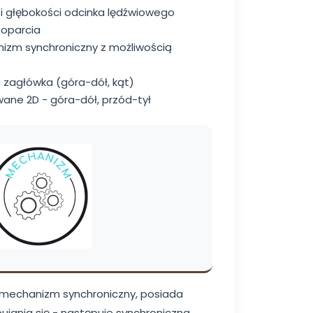
 i głębokości odcinka lędźwiowego
 oparcia
izm synchroniczny z możliwością
a zagłówka (góra-dół, kąt)
wane 2D - góra-dół, przód-tył
y mechanizm synchroniczny, posiada
jania się - następuje synchroniczna