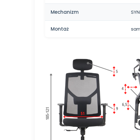
Mechanizm
SY
Montaż
sam