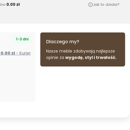
ów:
0.00 zł
Jak to dziala?
1-3 dni
Dlaczego my?
Nasze meble zdobywają najlepsze
od 0,00 zł
- Kurier
opinie za
wygodę, styl i trwałość.