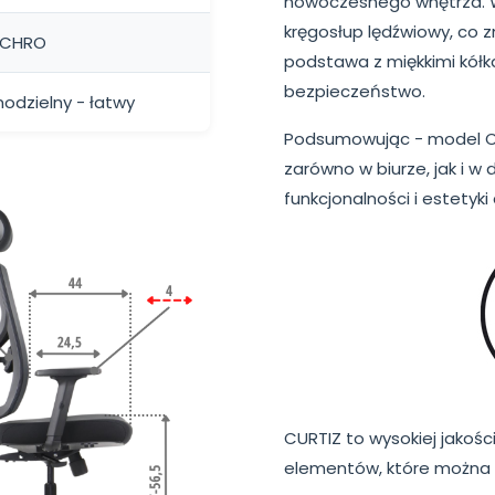
nowoczesnego wnętrza. W
kręgosłup lędźwiowy, co z
NCHRO
podstawa z miękkimi kółk
bezpieczeństwo.
odzielny - łatwy
Podsumowując - model CU
zarówno w biurze, jak i 
funkcjonalności i estetyk
CURTIZ to wysokiej jakośc
elementów, które można 