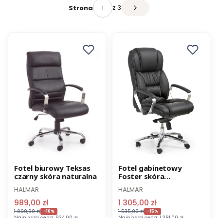
z 3
Strona
Promocja
Promocja
Fotel biurowy Teksas
Fotel gabinetowy
czarny skóra naturalna
Foster skóra
-8% z kodem BIUROWE
-8% z kodem BIUROWE
multiblock
HALMAR
HALMAR
989,00 zł
1 305,00 zł
1 099,00 zł
1 535,00 zł
-10%
-15%
Najniższa cena:
934,00 zł
Najniższa cena:
1 381,00 zł