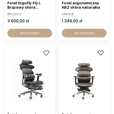
Norma BHP
Norma BHP
Fotel Ergofly Fly L
Fotel ergonomiczny
Brązowy skóra
NEZ skóra naturalna
-12% z kodem PROMO12
naturalna z wysuwem
BROSCO
UNIQUE
siedziska
3 600,00 zł
1 349,00 zł
Do koszyka
Do koszyka
Norma BHP
Norma BHP