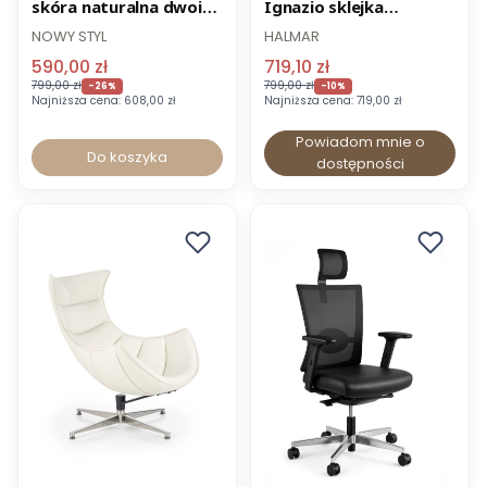
skóra naturalna dwoina
Ignazio sklejka
-8% z kodem BIUROWE
czarna
ekoskóra
NOWY STYL
HALMAR
590,00 zł
719,10 zł
799,00 zł
799,00 zł
-26%
-10%
Najniższa cena:
608,00 zł
Najniższa cena:
719,00 zł
Powiadom mnie o
Do koszyka
dostępności