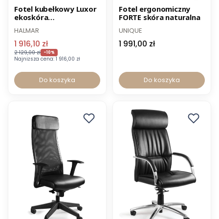
Promocja
Norma BHP
Fotel kubełkowy Luxor
Fotel ergonomiczny
ekoskóra
FORTE skóra naturalna
-8% z kodem FOTEL
-12% z kodem PROMO12
kompozytowa
HALMAR
UNIQUE
1 916,10 zł
1 991,00 zł
2 129,00 zł
-10%
Najniższa cena:
1 916,00 zł
Do koszyka
Do koszyka