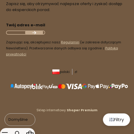
Zapisz się, aby otrzymywać najlepsze oferty i zyskać dostęp
do eksperckich porad.
Twój adres e-mail
Zapisując się, akceptujesz nasz
Regulamin
(w zakresie dotyczącym
Newslettera). Przetwarzanie danych odbywa się zgodnie z
Polityką
prywatności
.
polski
zł
Sklep internetowy
Shoper Premium
Filtry
Domyślne
Produkty w koszyku: 0. Zobacz szczegóły