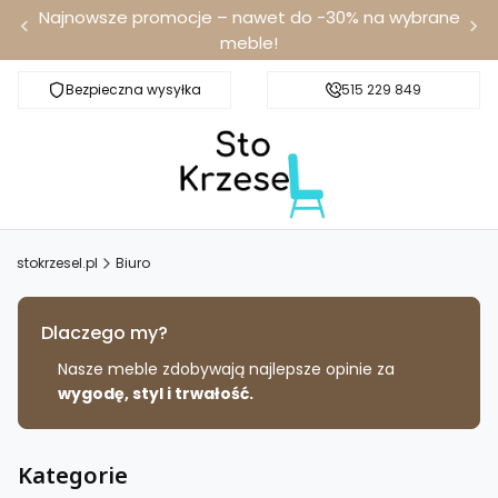
Najnowsze promocje – nawet do -30% na wybrane
meble!
Bezpieczna wysyłka
Darmowa dostawa od 100 zł
515 229 849
stokrzesel.pl
Biuro
Dlaczego my?
Nasze meble zdobywają najlepsze opinie za
wygodę, styl i trwałość.
Kategorie