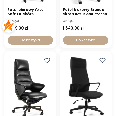
-12% z kodem PROMO12
-12% z kodem PROMO12
Fotel biurowy Ares
Fotel biurowy Brando
Soft HL skóra
skóra naturlana czarna
naturalna
UNIQUE
UNIQUE
1 299,00 zł
1 549,00 zł
Do koszyka
Do koszyka