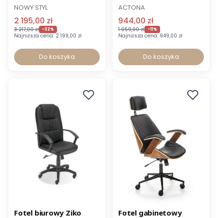
naturalna do 150 kg
NOWY STYL
ACTONA
2 195,00 zł
944,00 zł
3 217,00 zł
1 059,00 zł
-32%
-11%
Najniższa cena:
2 199,00 zł
Najniższa cena:
949,00 zł
Do koszyka
Do koszyka
Promocja
Promocja
Fotel biurowy Ziko
Fotel gabinetowy