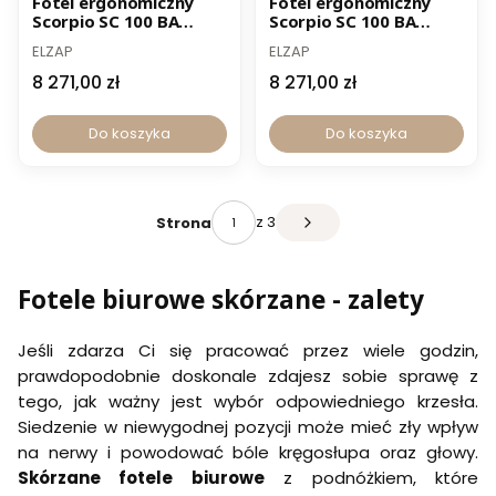
Fotel ergonomiczny
Fotel ergonomiczny
Scorpio SC 100 BA
Scorpio SC 100 BA
-15% z kodem ELZAP
-15% z kodem ELZAP
skóra naturalna czarna
skóra naturalna
ELZAP
ELZAP
brązowa
8 271,00 zł
8 271,00 zł
Do koszyka
Do koszyka
z 3
Strona
Fotele biurowe skórzane - zalety
Jeśli zdarza Ci się pracować przez wiele godzin,
prawdopodobnie doskonale zdajesz sobie sprawę z
tego, jak ważny jest wybór odpowiedniego krzesła.
Siedzenie w niewygodnej pozycji może mieć zły wpływ
na nerwy i powodować bóle kręgosłupa oraz głowy.
Skórzane fotele biurowe
z podnóżkiem, które