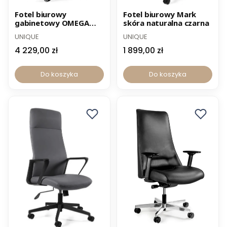
Nowość
-12% z kodem PROMO12
Fotel biurowy
Fotel biurowy Mark
gabinetowy OMEGA
skóra naturalna czarna
-12% z kodem PROMO12
skóra naturalna czarna
UNIQUE
UNIQUE
4 229,00 zł
1 899,00 zł
Do koszyka
Do koszyka