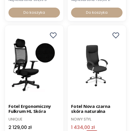
Do koszyka
Do koszyka
Norma BHP
Promocja
Fotel Ergonomiczny
Fotel Nova czarna
Fulkrum HL Skóra
skóra naturalna
-12% z kodem PROMO12
UNIQUE
NOWY STYL
2 129,00 zł
1 434,00 zł