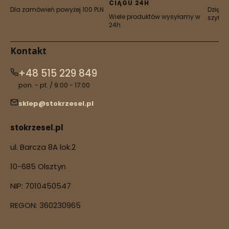
CIĄGU 24H
Dla zamówień powyżej 100 PLN
Dzięki 
Wiele produktów wysyłamy w
szyfro
24h
Kontakt
+48 515 229 849
pon. - pt. / 9:00 - 17:00
sklep@stokrzesel.pl
stokrzesel.pl
ul. Barcza 8A lok.2
10-685 Olsztyn
NIP: 7010450547
REGON: 360230965