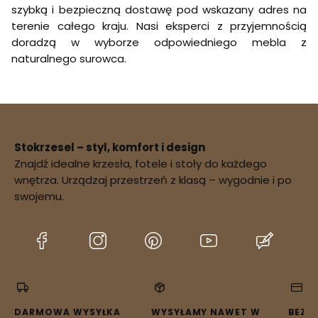
szybką i bezpieczną dostawę pod wskazany adres na
terenie całego kraju. Nasi eksperci z przyjemnością
doradzą w wyborze odpowiedniego mebla z
naturalnego surowca.
Stokrzesel – styl, komfort i design
Znajdź idealne krzesła, fotele i stoły do każdego
wnętrza. Urządzaj przestrzeń z klasą – wygodnie i po
swojemu.
(Otwiera
(Otwiera
(Otwiera
(Otwiera
(Otwier
się
się
się
się
się
w
w
w
w
w
nowej
nowej
nowej
nowej
nowej
karcie)
karcie)
karcie)
karcie)
karcie)
DARMOWA WYSYŁKA
WYSYŁAMY NAWET W
BEZP