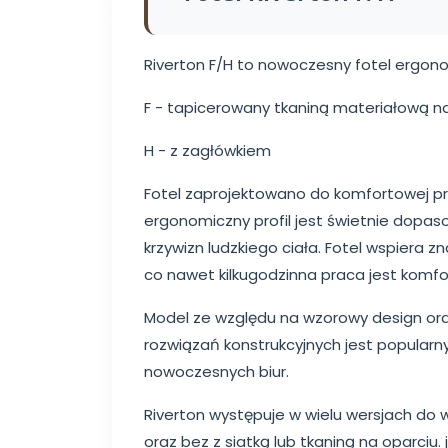
Riverton F/H to nowoczesny fotel ergon
F - tapicerowany tkaniną materiałową na
H - z zagłówkiem
Fotel zaprojektowano do komfortowej pr
ergonomiczny profil jest świetnie dopa
krzywizn ludzkiego ciała. Fotel wspiera z
co nawet kilkugodzinna praca jest komf
Model ze względu na wzorowy design ora
rozwiązań konstrukcyjnych jest popularny
nowoczesnych biur.
Riverton występuje w wielu wersjach do 
oraz bez z siatką lub tkaniną na oparciu. j