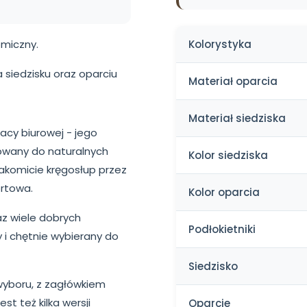
Kolorystyka
omiczny.
 siedzisku oraz oparciu
Materiał oparcia
Materiał siedziska
acy biurowej - jego
sowany do naturalnych
Kolor siedziska
nakomicie kręgosłup przez
ortowa.
Kolor oparcia
z wiele dobrych
Podłokietniki
 i chętnie wybierany do
Siedzisko
wyboru, z zagłówkiem
est też kilka wersji
Oparcie