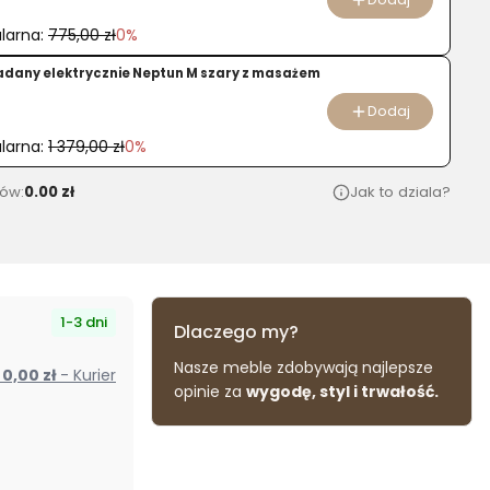
larna:
775,00 zł
0%
ładany elektrycznie Neptun M szary z masażem
Dodaj
larna:
1 379,00 zł
0%
ów:
0.00 zł
Jak to dziala?
1-3 dni
Dlaczego my?
Nasze meble zdobywają najlepsze
od 0,00 zł
- Kurier
opinie za
wygodę, styl i trwałość.