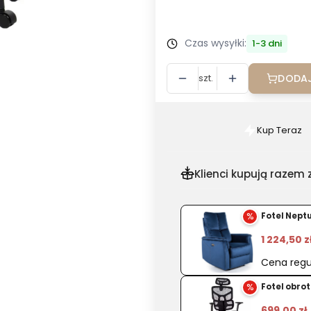
Wybierz
Czas wysyłki:
1-3 dni
szt.
DODAJ
Kup Teraz
Szybki
zakup
dla
Klienci kupują razem z
produkt
Fotel
%
Fotel Nept
ergonom
RIVERTO
1 224,50 z
F/H
Cena regu
z
%
Fotel obro
zagłówk
699,00 zł