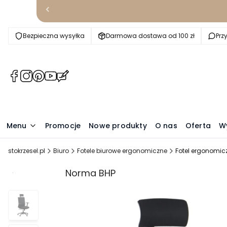
Bezpieczna wysyłka
Darmowa dostawa od 100 zł
Prz
(Otwiera
(Otwiera
(Otwiera
(Otwiera
(Otwiera
się
się
się
się
się
w
w
w
w
w
nowej
nowej
nowej
nowej
nowej
karcie)
karcie)
karcie)
karcie)
karcie)
Menu
Promocje
Nowe produkty
O nas
Oferta
W
stokrzesel.pl
Biuro
Fotele biurowe ergonomiczne
Fotel ergonomic
Promocja
Norma BHP