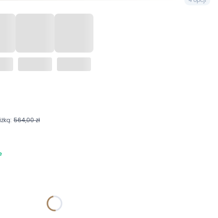
żką:
564,00 zł
e
żnić się ceną