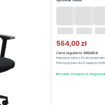
564,00 zł
Cena regularna:
939,00 zł
Najniższa cena z 30 dni przed obni
Promocja trwa do 31 sierpnia 2026
Produkt dostępny w magazyni
Wybierz wariant produktu:
Poszczególne warianty mogą ró
*
Kolorystyka