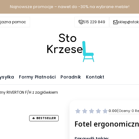
Najnowsze promocje – nawet do -30% na wybrane meble!
yjazna pomoc
515 229 849
sklep@stokr
ysyłka
Formy Płatności
Poradnik
Kontakt
zny RIVERTON F/H z zagłówkiem
0.00
(Oceny: 0 Re
BESTSELLER
Fotel ergonomicz
Sprawdź także: