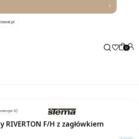
zesel.pl
Produkty
cenzje: 0)
ny RIVERTON F/H z zagłówkiem
4 opcji