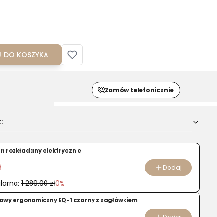
 DO KOSZYKA
Zamów telefonicznie
:
u
un rozkładany elektrycznie
iczny
N
ł
Dodaj
larna:
1 289,00 zł
0%
towy ergonomiczny EQ-1 czarny z zagłówkiem
iem
Dodaj