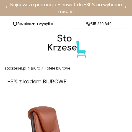
Najnowsze promocje – nawet do -30% na wybrane
meble!
Bezpieczna wysyłka
Darmowa dostawa od 100 zł
515 229 849
stokrzesel.pl
Biuro
Fotele biurowe
-8% z kodem BIUROWE