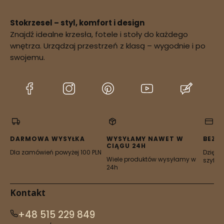
Stokrzesel – styl, komfort i design
Znajdź idealne krzesła, fotele i stoły do każdego
potwierdzenie
wnętrza. Urządzaj przestrzeń z klasą – wygodnie i po
dostępności zamówienia
swojemu.
(Otwiera
(Otwiera
(Otwiera
(Otwiera
(Otwier
się
się
się
się
się
w
w
w
w
w
nowej
nowej
nowej
nowej
nowej
karcie)
karcie)
karcie)
karcie)
karcie)
DARMOWA WYSYŁKA
WYSYŁAMY NAWET W
BEZP
CIĄGU 24H
Dla zamówień powyżej 100 PLN
Dzięki 
Wiele produktów wysyłamy w
szyfro
24h
Kontakt
+48 515 229 849