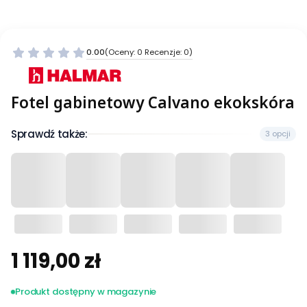
0.00
(Oceny: 0 Recenzje: 0)
Fotel gabinetowy Calvano ekokskóra
Sprawdź także:
3 opcji
1 119,00 zł
Cena
Produkt dostępny w magazynie