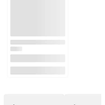
Komplet kółek do parkietów
HALMAR
Do koszyka