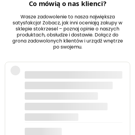
Co mówią o nas klienci?
Wasze zadowolenie to nasza największa
satysfakcja! Zobacz, jak inni oceniają zakupy w
sklepie stokrzesel – poznaj opinie o naszych
produktach, obsłudze i dostawie. Dołącz do
grona zadowolonych klientów i urządź wnętrze
po swojemu.
Fotel piękny, wygodny, polecam.
Dorota
dotyczy produktu: Fotel wypoczynkowy Soft 3
ciemno zielony Velvet