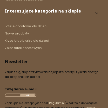
Interesujące kategorie na sklepie
Fotele obrotowe dla dzieci
Nowe produkty
Krzesła do biurka dla dzieci
Zbiór foteli obrotowych
Newsletter
Zapisz się, aby otrzymywać najlepsze oferty i zyskać dostęp
do eksperckich porad.
Twój adres e-mail
Zapisując się, akceptujesz nasz
Regulamin
(w zakresie dotyczącym
Newslettera). Przetwarzanie danych odbywa się zgodnie z
Polityką