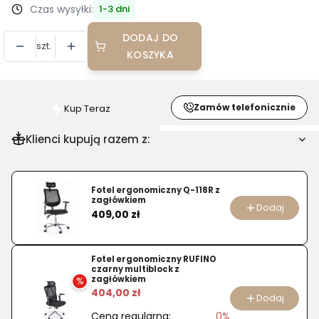
Czas wysyłki:
1-3 dni
DODAJ DO
szt.
KOSZYKA
Zamów telefonicznie
Kup Teraz
Szybki
zakup
Klienci kupują razem z:
dla
produktu
Fotel
Fotel ergonomiczny Q-118R z
zagłówkiem
gabinetowy
Dodaj
Cena
409,00 zł
Calvano
ekokskóra
Fotel ergonomiczny RUFINO
czarny multiblock z
zagłówkiem
%
404,00 zł
Dodaj
Cena regularna:
0%