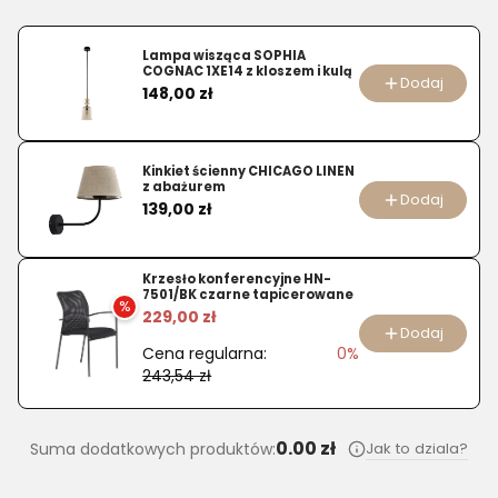
produktu
Adel
Lampa wisząca SOPHIA
COGNAC 1XE14 z kloszem i kulą
Oak
Dodaj
Cena
148,00 zł
Zestaw
meblowy
120cm
Kinkiet ścienny CHICAGO LINEN
z
z abażurem
Dodaj
Cena
blatem
139,00 zł
Krzesło konferencyjne HN-
7501/BK czarne tapicerowane
%
229,00 zł
Dodaj
Cena regularna:
0%
243,54 zł
0.00 zł
Jak to dziala?
Suma dodatkowych produktów: