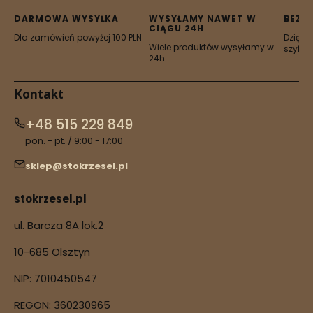
karcie)
karcie)
karcie)
karcie)
karcie)
DARMOWA WYSYŁKA
WYSYŁAMY NAWET W
BEZP
CIĄGU 24H
Dla zamówień powyżej 100 PLN
Dzięki 
Wiele produktów wysyłamy w
szyfro
24h
Kontakt
+48 515 229 849
pon. - pt. / 9:00 - 17:00
sklep@stokrzesel.pl
stokrzesel.pl
ul. Barcza 8A lok.2
10-685 Olsztyn
NIP: 7010450547
REGON: 360230965