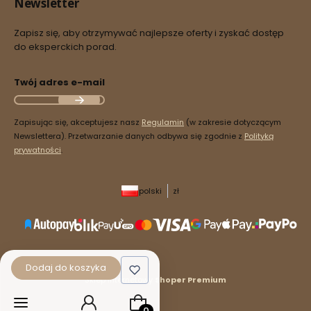
Newsletter
Zapisz się, aby otrzymywać najlepsze oferty i zyskać dostęp
do eksperckich porad.
Twój adres e-mail
Zapisując się, akceptujesz nasz
Regulamin
(w zakresie dotyczącym
Newslettera). Przetwarzanie danych odbywa się zgodnie z
Polityką
prywatności
.
polski
zł
Dodaj do koszyka
Sklep internetowy
Shoper Premium
Produkty w koszyku: 0. Zobacz szcz