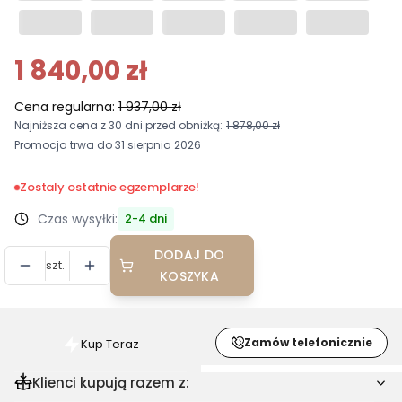
1 840,00 zł
Cena regularna:
1 937,00 zł
Najniższa cena z 30 dni przed obniżką:
1 878,00 zł
Promocja trwa do 31 sierpnia 2026
Zostaly ostatnie egzemplarze!
Czas wysyłki:
2-4 dni
DODAJ DO
szt.
KOSZYKA
Zamów telefonicznie
Kup Teraz
Szybki
zakup
Klienci kupują razem z:
dla