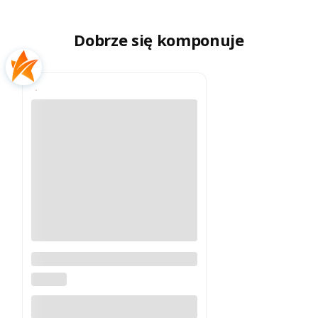
Dobrze się komponuje
Adel Oak Zestaw meblowy
140cm z blatem
COMAD