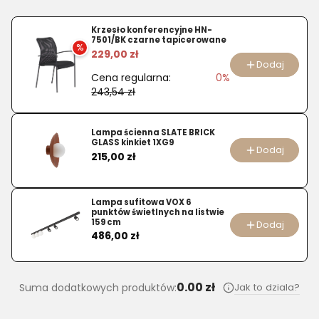
produktu
Zestaw
Krzesło konferencyjne HN-
7501/BK czarne tapicerowane
FAUST
%
229,00 zł
stół
Dodaj
Cena regularna:
0%
+
243,54 zł
4
krzesła
dąb
Lampa ścienna SLATE BRICK
GLASS kinkiet 1XG9
naturalny
Dodaj
Cena
215,00 zł
czarny
Lampa sufitowa VOX 6
punktów świetlnych na listwie
159 cm
Dodaj
Cena
486,00 zł
0.00 zł
Jak to dziala?
Suma dodatkowych produktów: