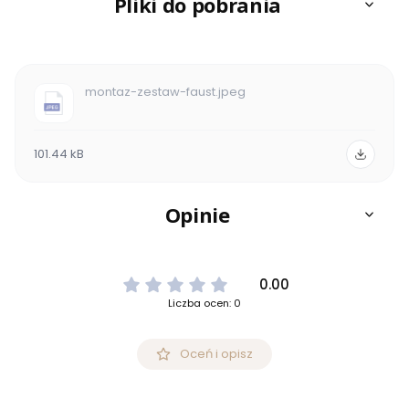
Pliki do pobrania
montaz-zestaw-faust.jpeg
101.44 kB
Opinie
0.00
Liczba ocen: 0
Oceń i opisz