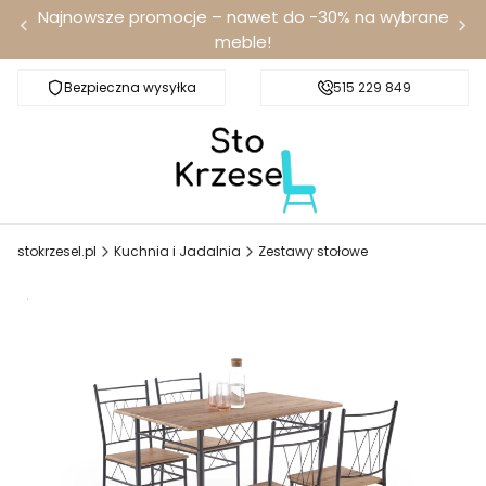
Najnowsze promocje – nawet do -30% na wybrane
meble!
Bezpieczna wysyłka
Darmowa dostawa od 100 zł
515 229 849
stokrzesel.pl
Kuchnia i Jadalnia
Zestawy stołowe
Promocja