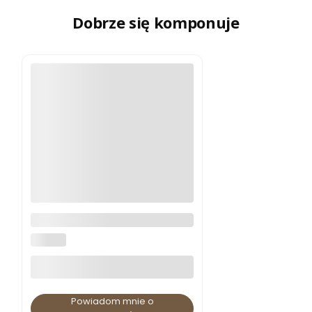
Dobrze się komponuje
Zestaw FAUST stół + 4 krzesła
dąb sonoma
HALMAR
Powiadom mnie o