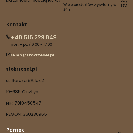
Dla zamówień powyżej 100 PLN
Dzięki 
Wiele produktów wysyłamy w
szyfro
24h
Kontakt
+48 515 229 849
pon. - pt. / 9:00 - 17:00
sklep@stokrzesel.pl
stokrzesel.pl
ul. Barcza 8A lok.2
10-685 Olsztyn
NIP: 7010450547
REGON: 360230965
Linki w stopce
Pomoc