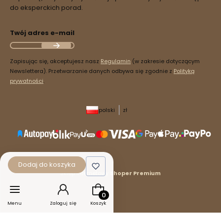
do eksperckich porad.
Twój adres e-mail
Zapisując się, akceptujesz nasz
Regulamin
(w zakresie dotyczącym
Newslettera). Przetwarzanie danych odbywa się zgodnie z
Polityką
prywatności
.
polski
zł
Dodaj do koszyka
Sklep internetowy
Shoper Premium
Produkty w koszyku: 0. Zobacz szcz
Menu
Zaloguj się
Koszyk