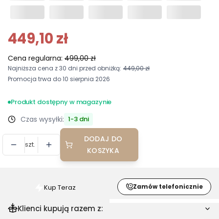
449,10 zł
Cena regularna:
499,00 zł
Najniższa cena z 30 dni przed obniżką:
449,00 zł
Promocja trwa do 10 sierpnia 2026
Produkt dostępny w magazynie
Czas wysyłki:
1-3 dni
DODAJ DO
szt.
KOSZYKA
Zamów telefonicznie
Kup Teraz
Szybki
zakup
Klienci kupują razem z:
dla