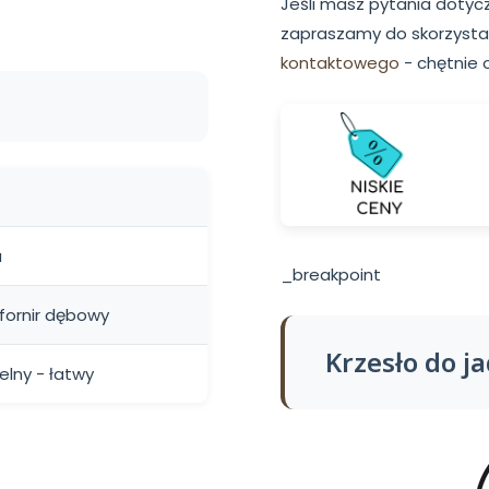
Jeśli masz pytania dotyc
zapraszamy do skorzysta
kontaktowego
- chętnie 
a
_breakpoint
 fornir dębowy
Krzesło do j
lny - łatwy