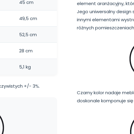
45 cm
element aranżacyjny, który
Jego uniwersalny design s
49,5 cm
innymi elementami wystr
różnych pomieszczeniach
52,5 cm
28 cm
5,1 kg
zywistych +/- 3%.
Czarny kolor nadaje meb
doskonale komponuje się 