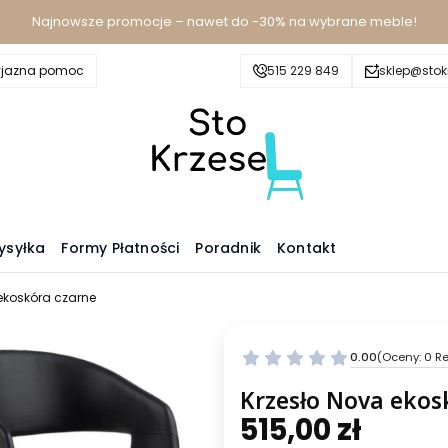
Najnowsze promocje – nawet do -30% na wybrane meble!
yjazna pomoc
515 229 849
sklep@stokr
ysyłka
Formy Płatności
Poradnik
Kontakt
ekoskóra czarne
0.00
(Oceny: 0 Re
Krzesło Nova ekos
515,00 zł
Cena