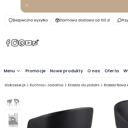
Bezpieczna wysyłka
Darmowa dostawa od 100 zł
Prz
(Otwiera
(Otwiera
(Otwiera
(Otwiera
(Otwiera
się
się
się
się
się
w
w
w
w
w
nowej
nowej
nowej
nowej
nowej
karcie)
karcie)
karcie)
karcie)
karcie)
Menu
Promocje
Nowe produkty
O nas
Oferta
W
stokrzesel.pl
Kuchnia i Jadalnia
Krzesła do jadalni
Krzesło Nova 