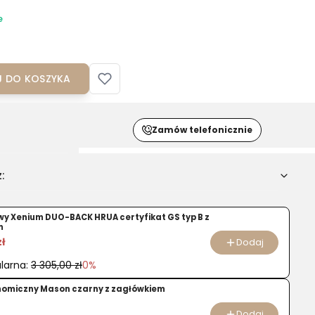
e
 DO KOSZYKA
Zamów telefonicznie
:
u
owy Xenium DUO-BACK HRUA certyfikat GS typ B z
m
a
zł
Dodaj
larna:
3 305,00 zł
0%
nomiczny Mason czarny z zagłówkiem
Dodaj