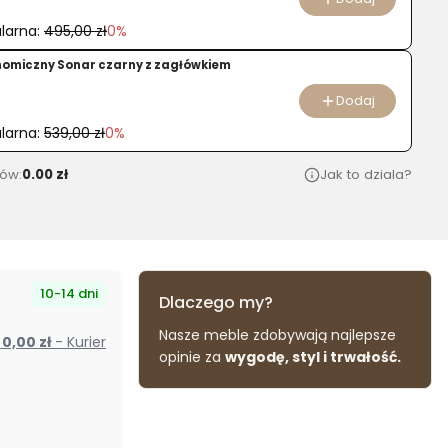
larna:
495,00 zł
0%
nomiczny Sonar czarny z zagłówkiem
Dodaj
larna:
539,00 zł
0%
ów:
0.00 zł
Jak to dziala?
10-14 dni
Dlaczego my?
Nasze meble zdobywają najlepsze
od 0,00 zł
- Kurier
opinie za
wygodę, styl i trwałość.