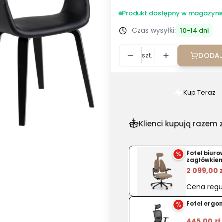
Produkt dostępny w magazyni
Czas wysyłki:
10-14 dni
szt.
DODAJ
Kup Teraz
Szybki
zakup
dla
Klienci kupują razem z
produkt
Krzesło
%
Fotel biur
Nova
zagłówkie
ekoskór
2 099,00 
czarne
Cena regu
%
Fotel ergo
445,00 zł