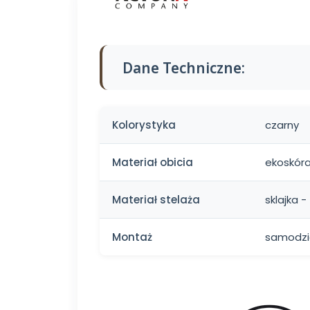
Dane Techniczne:
Kolorystyka
czarny
Materiał obicia
ekoskór
Materiał stelaża
sklajka -
Montaż
samodzie