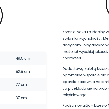
Krzesło Nova to idealny 
stylu i funkcjonalności. 
designem i eleganckim w
materiał wysokiej jakośc
charakteru.
49,5 cm
Dodatkową zaletą krzesła
52,5 cm
optymalne wsparcie dla 
oparcie zapewnia natomi
77 cm
co przekłada się na prawi
mięśniowego.
37 cm
Podsumowując - krzesło N