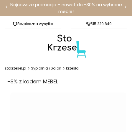
Najnowsze promocje – nawet do -30% na wybrane
meble!
Bezpieczna wysyłka
Darmowa dostawa od 100 zł
515 229 849
stokrzesel.pl
Sypialnia i Salon
Krzesła
-8% z kodem MEBEL