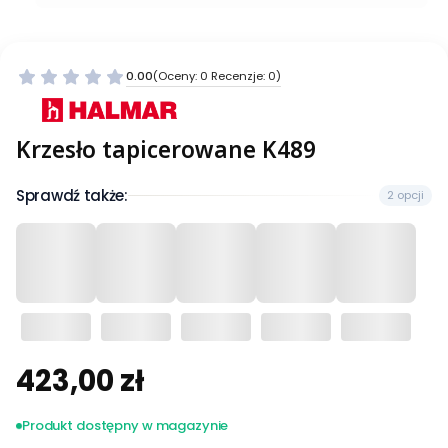
0.00
(Oceny: 0 Recenzje: 0)
Krzesło tapicerowane K489
Sprawdź także:
2 opcji
423,00 zł
Cena
Produkt dostępny w magazynie