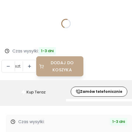
Wybierz wariant produktu:
Poszczególne warianty mogą różnić się ceną
*
Kolor:
Wybierz
Czas wysyłki:
1-3 dni
DODAJ DO
szt.
KOSZYKA
Zamów telefonicznie
Kup Teraz
Szybki
zakup
dla
produktu
Czas wysyłki:
1-3 dni
Krzesło
tapicerowane