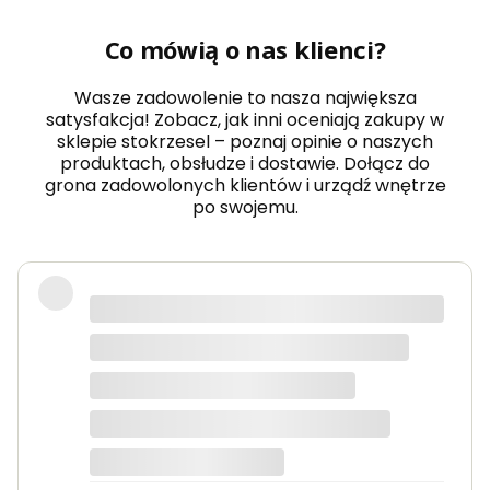
Co mówią o nas klienci?
Wasze zadowolenie to nasza największa
satysfakcja! Zobacz, jak inni oceniają zakupy w
sklepie stokrzesel – poznaj opinie o naszych
produktach, obsłudze i dostawie. Dołącz do
grona zadowolonych klientów i urządź wnętrze
po swojemu.
Fotel piękny, wygodny, polecam.
Dorota
dotyczy produktu: Fotel wypoczynkowy Soft 3
ciemno zielony Velvet