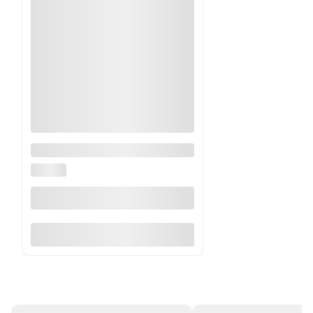
Stół rozkładany PERONI dąb
złoty biały 100 - 250 cm
HALMAR
Do koszyka