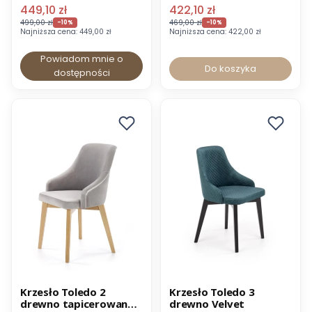
449,10 zł
422,10 zł
499,00 zł
469,00 zł
-10%
-10%
Najniższa cena:
449,00 zł
Najniższa cena:
422,00 zł
Powiadom mnie o
Do koszyka
dostępności
Nowość
Promocja
Promocja
Krzesło Toledo 2
Krzesło Toledo 3
drewno tapicerowane
drewno Velvet
Wysyłka 24h
-8% z kodem MEBEL