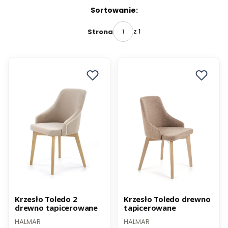
Sortowanie:
z 1
Strona
Promocja
Promocja
Krzesło Toledo 2
Krzesło Toledo drewno
drewno tapicerowane
tapicerowane
-8% z kodem MEBEL
-8% z kodem MEBEL
HALMAR
HALMAR