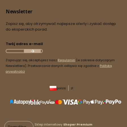
Newsletter
Zapisz się, aby otrzymywać najlepsze oferty i zyskać dostęp
do eksperckich porad.
Twój adres e-mail
Zapisując się, akceptujesz nasz
Regulamin
(w zakresie dotyczącym
Newslettera). Przetwarzanie danych odbywa się zgodnie z
Polityką
prywatności
.
polski
zł
Sklep internetowy
Shoper Premium
Domyślne