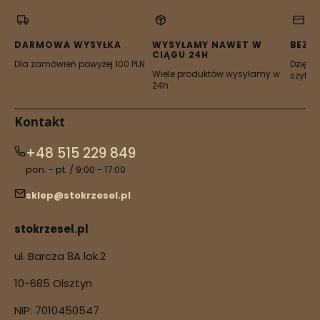
w
w
w
w
w
nowej
nowej
nowej
nowej
nowej
karcie)
karcie)
karcie)
karcie)
karcie)
DARMOWA WYSYŁKA
WYSYŁAMY NAWET W
BEZP
CIĄGU 24H
Dla zamówień powyżej 100 PLN
Dzięki 
Wiele produktów wysyłamy w
szyfro
24h
Kontakt
+48 515 229 849
pon. - pt. / 9:00 - 17:00
sklep@stokrzesel.pl
stokrzesel.pl
ul. Barcza 8A lok.2
10-685 Olsztyn
NIP: 7010450547