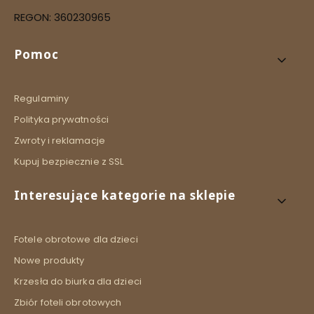
REGON: 360230965
Linki w stopce
Pomoc
Regulaminy
Polityka prywatności
Zwroty i reklamacje
Kupuj bezpiecznie z SSL
Interesujące kategorie na sklepie
Fotele obrotowe dla dzieci
Nowe produkty
Krzesła do biurka dla dzieci
Zbiór foteli obrotowych