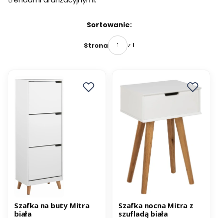
Sortowanie:
z 1
Strona
Promocja
Promocja
Szafka na buty Mitra
Szafka nocna Mitra z
biała
szufladą biała