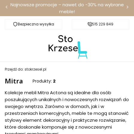
Najnowsze promocje – nawet do -30% na wybrane
meble!
Bezpieczna wysyłka
Darmowa dostawa od 100 zł
515 229 849
Przejdź do:
stokrzesel.pl
Mitra
Produkty:
2
Kolekcje mebli Mitra Actona są idealne dla osób
poszukujących unikalnych i nowoczesnych rozwiązań do
swojego wnętrza. Zarówno w domach, jak i w
przestrzeniach komercyjnych, meble te mogą stanowić
stylowy element dekoracyjny i praktyczne rozwiązanie,
które doskonale komponuje się z nowoczesnymi
trendami aranżacyjnymi.