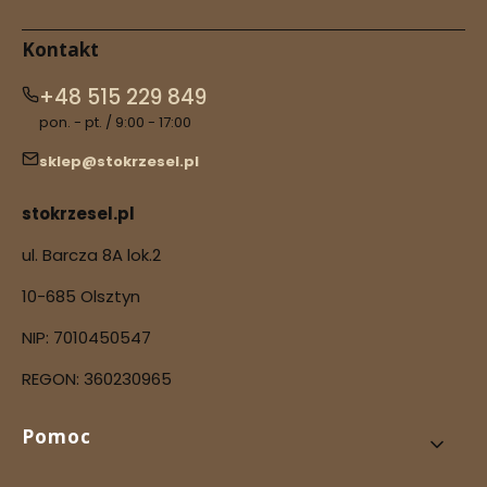
Kontakt
+48 515 229 849
pon. - pt. / 9:00 - 17:00
sklep@stokrzesel.pl
stokrzesel.pl
ul. Barcza 8A lok.2
10-685 Olsztyn
NIP: 7010450547
REGON: 360230965
Linki w stopce
Pomoc