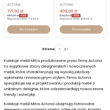
ACTONA
ACTONA
771,00 zł
409,00 zł
899,00 zł
599,00 zł
-14%
-32%
Najniższa cena:
772,00 zł
Najniższa cena:
409,00 zł
Do koszyka
Do koszyka
z 1
Strona
Kolekcje mebli Mitra produkowane przez firmę Actona
to wyjątkowe zbiory designerskich i nowoczesnych
mebli, które charakteryzują się wysoką jakością
wykonania i innowacyjnym stylem. Firma Actona
specjalizuje się w projektowaniu i produkcji mebli o
unikalnym designie, które odzwierciedlają nowoczesne
trendy i estetykę.
Kolekcje mebli Mitra Actona obejmują różnorodne
elementy wyposażenia wnętrz, takie jak stoły, krzesła,