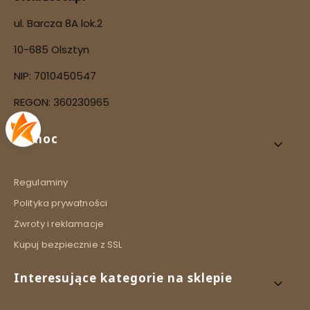
ul. Barcza 8A lok.2
10-685 Olsztyn
NIP: 7010450547
REGON: 360230965
Linki w stopce
Pomoc
Regulaminy
Polityka prywatności
Zwroty i reklamacje
Kupuj bezpiecznie z SSL
Interesujące kategorie na sklepie