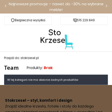
Najnowsze promocje – nawet do -30% na wybrane
meble!
Bezpieczna wysyłka
Darmowa dostawa od 100 zł
515 229 849
Przejdź do:
stokrzesel.pl
Team
Produkty:
Brak
W tej kategorii nie ma obecnie żadnych produktów
Stokrzesel – styl, komfort i design
Znajdź idealne krzesła, fotele i stoły do każdego
wnętrza. Urządzaj przestrzeń z klasą – wygodnie i po