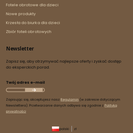
Fotele obrotowe dla dzieci
Nowe produkty
Krzesła do biurka dla dzieci
Zbiór foteli obrotowych
Newsletter
Zapisz się, aby otrzymywać najlepsze oferty i zyskać dostęp
do eksperckich porad.
Twój adres e-mail
Zapisując się, akceptujesz nasz
Regulamin
(w zakresie dotyczącym
Newslettera). Przetwarzanie danych odbywa się zgodnie z
Polityką
prywatności
.
polski
zł