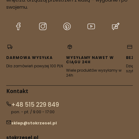
swojemu.
(Otwiera
(Otwiera
(Otwiera
(Otwiera
(Otwier
się
się
się
się
się
w
w
w
w
w
nowej
nowej
nowej
nowej
nowej
karcie)
karcie)
karcie)
karcie)
karcie)
DARMOWA WYSYŁKA
WYSYŁAMY NAWET W
BEZP
CIĄGU 24H
Dla zamówień powyżej 100 PLN
Dzięki 
Wiele produktów wysyłamy w
szyfro
24h
Kontakt
+48 515 229 849
pon. - pt. / 9:00 - 17:00
sklep@stokrzesel.pl
stokrzesel.pl