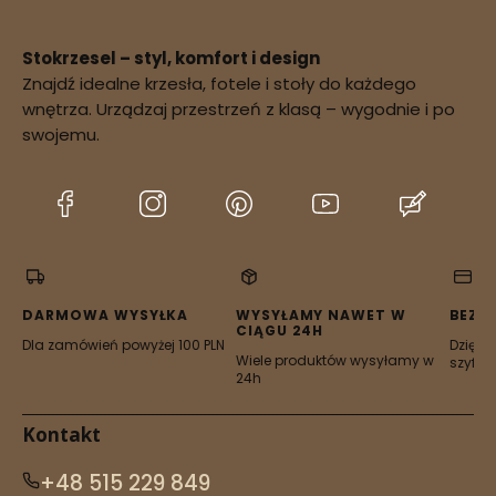
Stokrzesel – styl, komfort i design
Znajdź idealne krzesła, fotele i stoły do każdego
wnętrza. Urządzaj przestrzeń z klasą – wygodnie i po
swojemu.
(Otwiera
(Otwiera
(Otwiera
(Otwiera
(Otwier
się
się
się
się
się
w
w
w
w
w
nowej
nowej
nowej
nowej
nowej
karcie)
karcie)
karcie)
karcie)
karcie)
DARMOWA WYSYŁKA
WYSYŁAMY NAWET W
BEZP
CIĄGU 24H
Dla zamówień powyżej 100 PLN
Dzięki 
Wiele produktów wysyłamy w
szyfro
24h
Kontakt
+48 515 229 849