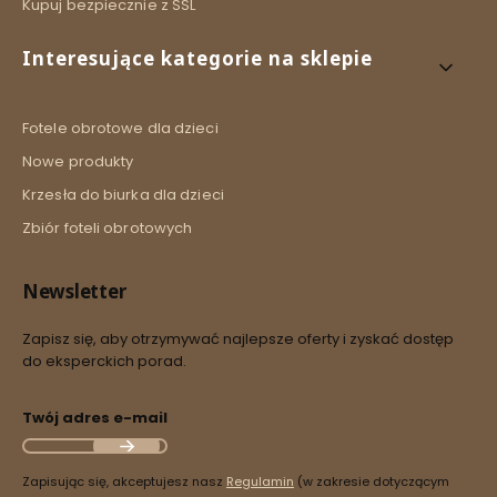
Kupuj bezpiecznie z SSL
Interesujące kategorie na sklepie
Fotele obrotowe dla dzieci
Nowe produkty
Krzesła do biurka dla dzieci
Zbiór foteli obrotowych
Newsletter
Zapisz się, aby otrzymywać najlepsze oferty i zyskać dostęp
do eksperckich porad.
Twój adres e-mail
Zapisując się, akceptujesz nasz
Regulamin
(w zakresie dotyczącym