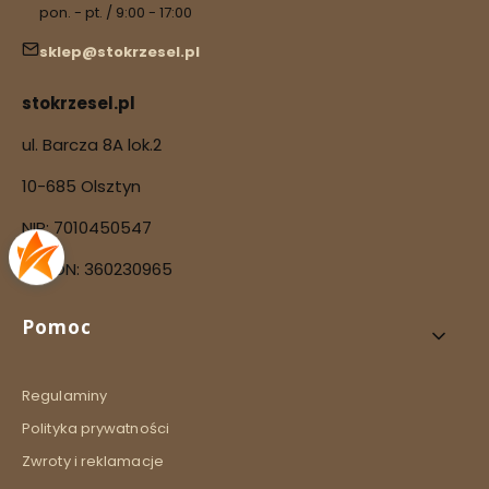
pon. - pt. / 9:00 - 17:00
sklep@stokrzesel.pl
stokrzesel.pl
ul. Barcza 8A lok.2
10-685 Olsztyn
NIP: 7010450547
REGON: 360230965
Linki w stopce
Pomoc
Regulaminy
Polityka prywatności
Zwroty i reklamacje