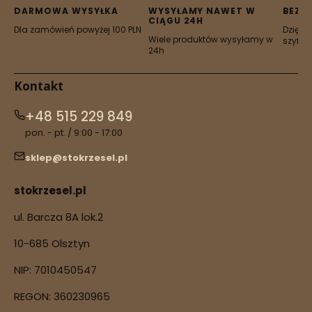
karcie)
karcie)
karcie)
karcie)
karcie)
DARMOWA WYSYŁKA
WYSYŁAMY NAWET W
BEZP
CIĄGU 24H
Dla zamówień powyżej 100 PLN
Dzięki 
Wiele produktów wysyłamy w
szyfro
24h
Kontakt
+48 515 229 849
pon. - pt. / 9:00 - 17:00
sklep@stokrzesel.pl
stokrzesel.pl
ul. Barcza 8A lok.2
10-685 Olsztyn
NIP: 7010450547
REGON: 360230965