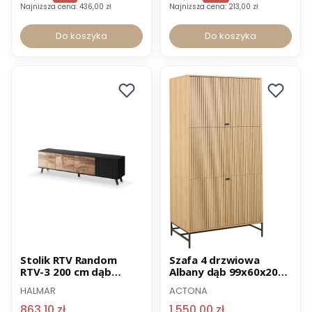
Najniższa cena:
436,00 zł
Najniższa cena:
213,00 zł
Do koszyka
Do koszyka
Promocja
Promocja
Stolik RTV Random
Szafa 4 drzwiowa
RTV-3 200 cm dąb
Albany dąb 99x60x200
wotan
cm
HALMAR
ACTONA
863,10 zł
1 550,00 zł