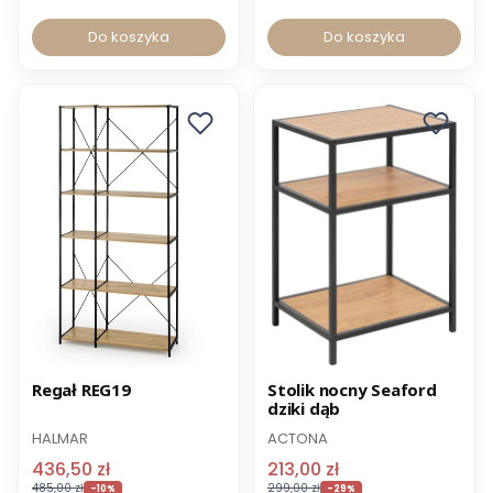
Do koszyka
Do koszyka
Promocja
Promocja
Regał REG19
Stolik nocny Seaford
dziki dąb
HALMAR
ACTONA
436,50 zł
213,00 zł
485,00 zł
299,00 zł
-10%
-29%