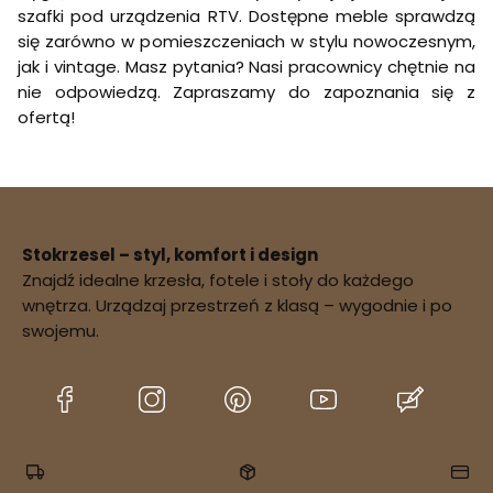
szafki pod urządzenia RTV. Dostępne meble sprawdzą
się zarówno w pomieszczeniach w stylu nowoczesnym,
jak i vintage. Masz pytania? Nasi pracownicy chętnie na
nie odpowiedzą. Zapraszamy do zapoznania się z
ofertą!
Stokrzesel – styl, komfort i design
Znajdź idealne krzesła, fotele i stoły do każdego
wnętrza. Urządzaj przestrzeń z klasą – wygodnie i po
swojemu.
(Otwiera
(Otwiera
(Otwiera
(Otwiera
(Otwier
się
się
się
się
się
w
w
w
w
w
nowej
nowej
nowej
nowej
nowej