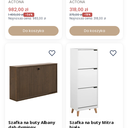
ACTONA
ACTONA
982,00 zł
318,00 zł
1 499,00 zł
379,00 zł
-34%
-16%
Najniższa cena:
983,00 zł
Najniższa cena:
318,00 zł
Do koszyka
Do koszyka
Promocja
Promocja
Szafka na buty Albany
Szafka na buty Mitra
dąb dymiony
biała