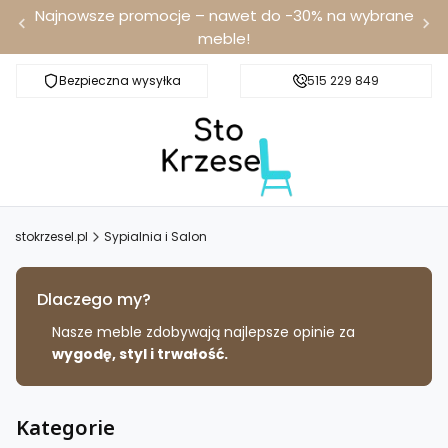
Najnowsze promocje – nawet do -30% na wybrane
meble!
Bezpieczna wysyłka
Darmowa dostawa od 100 zł
515 229 849
stokrzesel.pl
Sypialnia i Salon
Dlaczego my?
Nasze meble zdobywają najlepsze opinie za
wygodę, styl i trwałość.
Kategorie