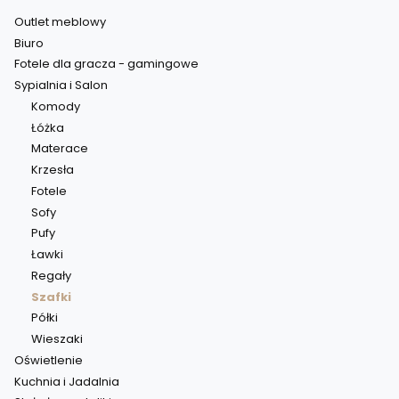
Outlet meblowy
Biuro
Fotele dla gracza - gamingowe
Sypialnia i Salon
Komody
Łóżka
Materace
Krzesła
Fotele
Sofy
Pufy
Ławki
Regały
Szafki
Półki
Wieszaki
Oświetlenie
Kuchnia i Jadalnia