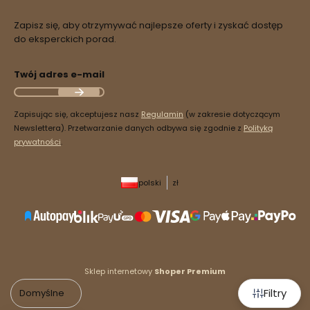
Zapisz się, aby otrzymywać najlepsze oferty i zyskać dostęp
do eksperckich porad.
Twój adres e-mail
Zapisując się, akceptujesz nasz
Regulamin
(w zakresie dotyczącym
Newslettera). Przetwarzanie danych odbywa się zgodnie z
Polityką
prywatności
.
polski
zł
Sklep internetowy
Shoper Premium
Filtry
Domyślne