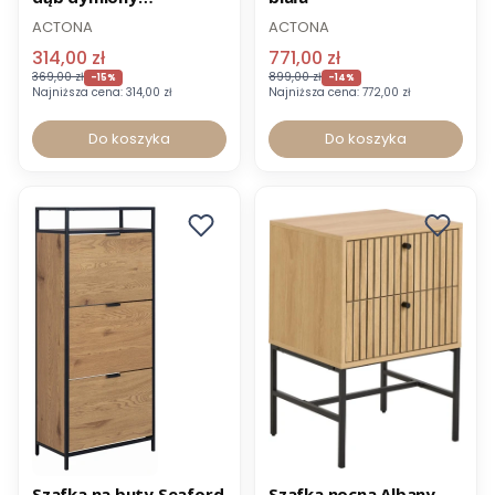
71,6x17x43 cm
ACTONA
ACTONA
314,00 zł
771,00 zł
369,00 zł
899,00 zł
-15%
-14%
Najniższa cena:
314,00 zł
Najniższa cena:
772,00 zł
Do koszyka
Do koszyka
Promocja
Promocja
Szafka na buty Seaford
Szafka nocna Albany