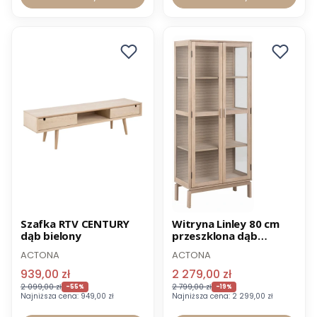
Promocja
Promocja
Szafka RTV CENTURY
Witryna Linley 80 cm
dąb bielony
przeszklona dąb
Wysyłka 24h
Wysyłka 24h
bielony
ACTONA
ACTONA
939,00 zł
2 279,00 zł
2 099,00 zł
2 799,00 zł
-55%
-19%
Najniższa cena:
949,00 zł
Najniższa cena:
2 299,00 zł