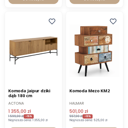
Promocja
Promocja
Komoda Jaipur dziki
Komoda Mezo KM2
dąb 180 cm
ACTONA
HALMAR
1 355,00 zł
501,00 zł
1 599,00 zł
557,00 zł
-15%
-10%
Najniższa cena:
1 355,00 zł
Najniższa cena:
525,00 zł