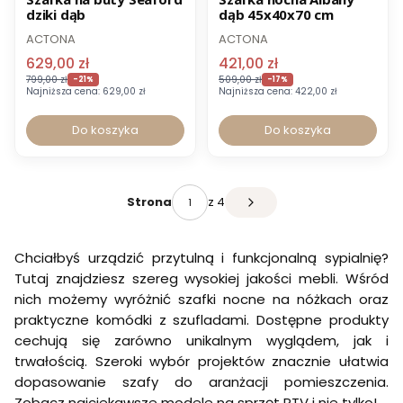
dziki dąb
dąb 45x40x70 cm
ACTONA
ACTONA
629,00 zł
421,00 zł
799,00 zł
509,00 zł
-21%
-17%
Najniższa cena:
629,00 zł
Najniższa cena:
422,00 zł
Do koszyka
Do koszyka
z 4
Strona
Chciałbyś urządzić przytulną i funkcjonalną sypialnię?
Tutaj znajdziesz szereg wysokiej jakości mebli. Wśród
nich możemy wyróżnić szafki nocne na nóżkach oraz
praktyczne komódki z szufladami. Dostępne produkty
cechują się zarówno unikalnym wyglądem, jak i
trwałością. Szeroki wybór projektów znacznie ułatwia
dopasowanie szafy do aranżacji pomieszczenia.
Zobacz najciekawsze modele na sprzęt RTV i nie tylko!