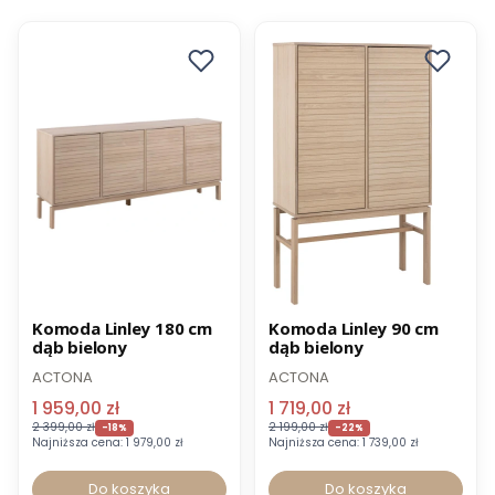
Promocja
Promocja
Komoda Linley 180 cm
Komoda Linley 90 cm
dąb bielony
dąb bielony
Wysyłka 24h
Wysyłka 24h
ACTONA
ACTONA
1 959,00 zł
1 719,00 zł
2 399,00 zł
2 199,00 zł
-18%
-22%
Najniższa cena:
1 979,00 zł
Najniższa cena:
1 739,00 zł
Do koszyka
Do koszyka