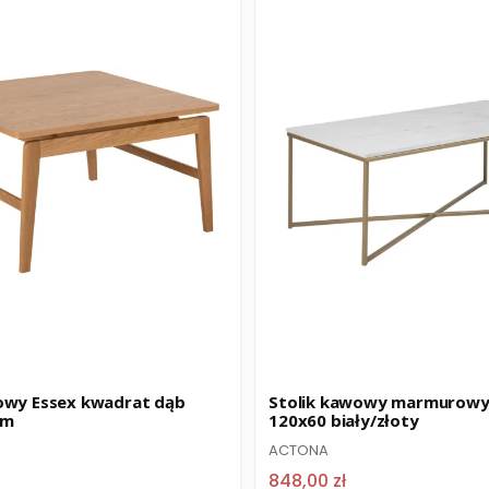
Promocja
owy Essex kwadrat dąb
Stolik kawowy marmurowy
cm
120x60 biały/złoty
ACTONA
848,00 zł