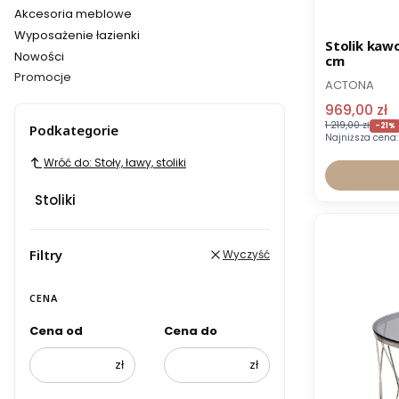
Akcesoria meblowe
Wyposażenie łazienki
Promocja
Stolik kaw
Nowości
cm
Promocje
ACTONA
Koniec menu
969,00 zł
1 219,00 zł
-21%
Podkategorie
Najniższa cena:
Wróć do: Stoły, ławy, stoliki
Stoliki
Filtry
Wyczyść
CENA
Cena od
Cena do
zł
zł