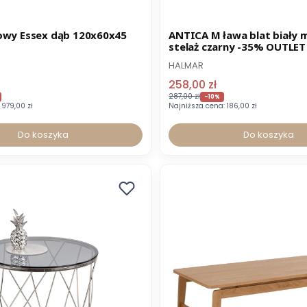
Wysyłka 24h
Promocja
Wysyłka 24h
owy Essex dąb 120x60x45
ANTICA M ława blat biały
stelaż czarny -35% OUTLET
HALMAR
258,00 zł
287,00 zł
-10%
979,00 zł
Najniższa cena:
186,00 zł
Do koszyka
Do koszyka