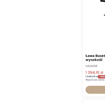
Promocja
Ława Buset
wysokość
HALMAR
1 394,10 zł
1 549,00 zł
-10%
Najniższa cena: