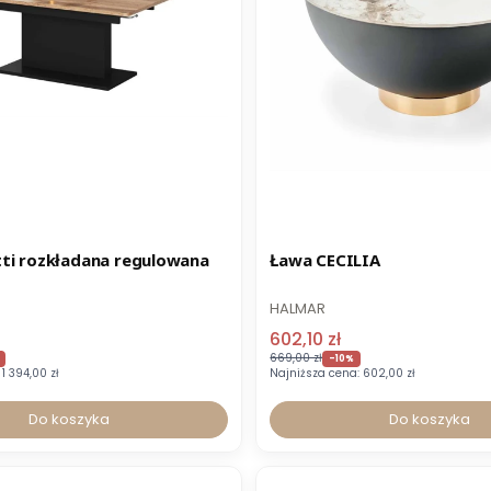
-8% z kodem STOLIKI
Promocja
-8% z kodem S
ti rozkładana regulowana
Ława CECILIA
HALMAR
602,10 zł
669,00 zł
-10%
1 394,00 zł
Najniższa cena:
602,00 zł
Do koszyka
Do koszyka