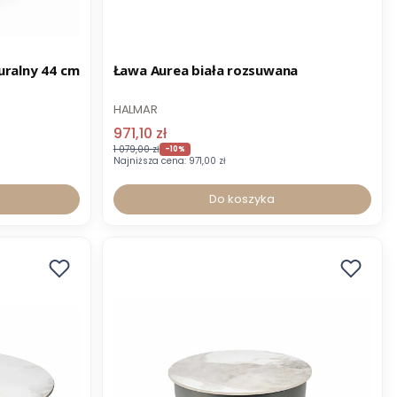
Promocja
-8% z kodem STOLIKI
uralny 44 cm
Ława Aurea biała rozsuwana
HALMAR
971,10 zł
1 079,00 zł
-10%
Najniższa cena:
971,00 zł
Do koszyka