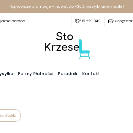
Najnowsze promocje – nawet do -30% na wybrane meble!
yjazna pomoc
515 229 849
sklep@stokr
ysyłka
Formy Płatności
Poradnik
Kontakt
y, stoliki