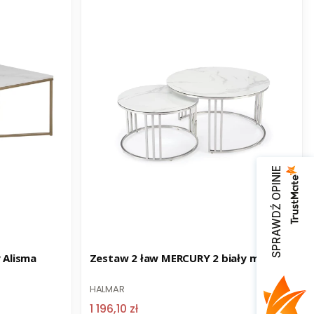
SPRAWDŹ OPINIE
Promocja
-8% z kodem STOLIKI
 Alisma
Zestaw 2 ław MERCURY 2 biały marmur
HALMAR
1 196,10 zł