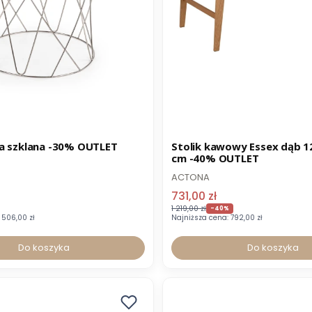
Wysyłka 24h
Promocja
Wysyłka 24h
a szklana -30% OUTLET
Stolik kawowy Essex dąb 
cm -40% OUTLET
ACTONA
731,00 zł
1 219,00 zł
-40%
506,00 zł
Najniższa cena:
792,00 zł
Do koszyka
Do koszyka