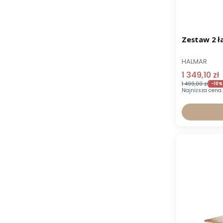
Promocja
Zestaw 2 ł
HALMAR
1 349,10 zł
1 499,00 zł
-10%
Najniższa cena: