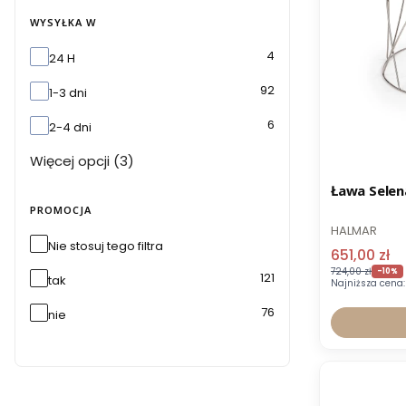
WYSYŁKA W
Wysyłka w
4
24 H
92
1-3 dni
6
2-4 dni
Więcej opcji (3)
Promocja
Ława Selen
PROMOCJA
HALMAR
Nie stosuj tego filtra
651,00 zł
724,00 zł
-10%
121
tak
Najniższa cena:
76
nie