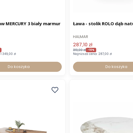
-8% z kodem STOLIKI
Promocja
aw MERCURY 3 biały marmur
Ława - stolik ROLO dąb nat
HALMAR
287,10 zł
319,00 zł
-10%
1 349,00 zł
Najniższa cena:
287,00 zł
Do koszyka
Do koszyka