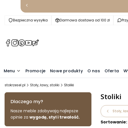
Bezpieczna wysyłka
Darmowa dostawa od 100 zł
Prz
(Otwiera
(Otwiera
(Otwiera
(Otwiera
(Otwiera
się
się
się
się
się
w
w
w
w
w
nowej
nowej
nowej
nowej
nowej
karcie)
karcie)
karcie)
karcie)
karcie)
Menu
Promocje
Nowe produkty
O nas
Oferta
W
stokrzesel.pl
Stoły, ławy, stoliki
Stoliki
Stoliki
Dlaczego my?
Nasze meble zdobywają najlepsze
Stoły, ław
opinie za
wygodę, styl i trwałość.
Sortowanie: