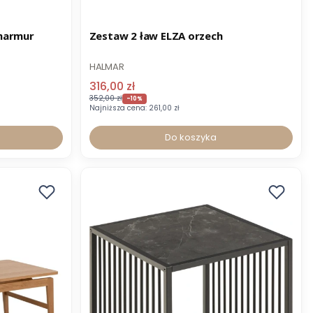
Promocja
-8% z kodem STOLIKI
 marmur
Zestaw 2 ław ELZA orzech
HALMAR
316,00 zł
352,00 zł
-10%
Najniższa cena:
261,00 zł
Do koszyka