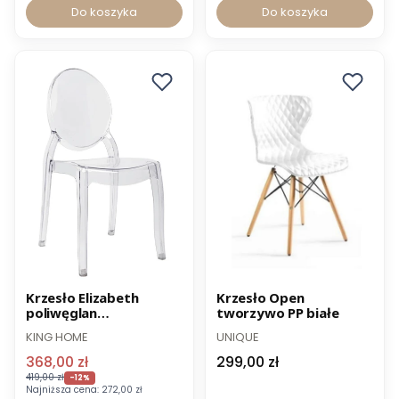
Do koszyka
Do koszyka
Promocja
Krzesło Elizabeth
Krzesło Open
poliwęglan
tworzywo PP białe
Wysyłka 24h
transparentne -35%
KING HOME
UNIQUE
OUTLET
368,00 zł
299,00 zł
419,00 zł
-12%
Najniższa cena:
272,00 zł