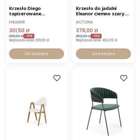
Promocja
Promocja
Krzesło Diego
Krzesło do jadalni
tapicerowane
Eleanor ciemno szary
-8% z kodem MEBEL
drewniane
Basel 19
HALMAR
ACTONA
301,50 zł
378,00 zł
335,00 zł
452,00 zł
-10%
-16%
Najniższa cena:
301,00 zł
Najniższa cena:
452,00 zł
Do koszyka
Do koszyka