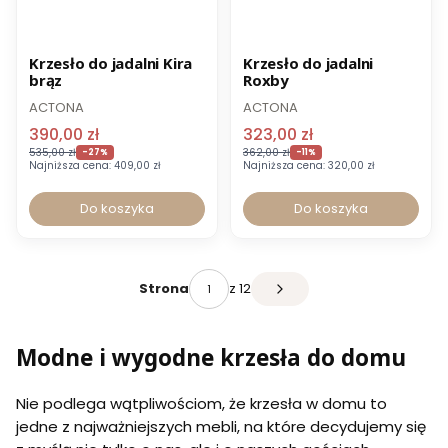
Promocja
Promocja
Krzesło do jadalni Kira
Krzesło do jadalni
brąz
Roxby
ACTONA
ACTONA
390,00 zł
323,00 zł
535,00 zł
362,00 zł
-27%
-11%
Najniższa cena:
409,00 zł
Najniższa cena:
320,00 zł
Do koszyka
Do koszyka
z 12
Strona
Modne i wygodne krzesła do domu
Nie podlega wątpliwościom, że krzesła w domu to
jedne z najważniejszych mebli, na które decydujemy się