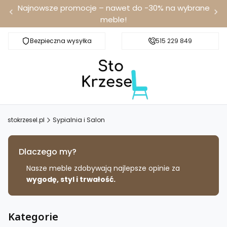
Najnowsze promocje – nawet do -30% na wybrane
meble!
Bezpieczna wysyłka
Darmowa dostawa od 100 zł
515 229 849
stokrzesel.pl
Sypialnia i Salon
Dlaczego my?
Nasze meble zdobywają najlepsze opinie za
wygodę, styl i trwałość.
Kategorie