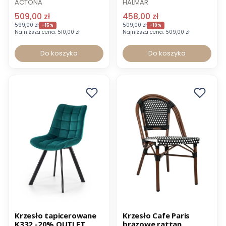
ACTONA
HALMAR
509,00 zł
458,00 zł
599,00 zł
509,00 zł
-15%
-10%
Najniższa cena:
510,00 zł
Najniższa cena:
509,00 zł
Do koszyka
Do koszyka
Promocja
Promocja
Krzesło tapicerowane
Krzesło Cafe Paris
K332 -20% OUTLET
brązowe rattan