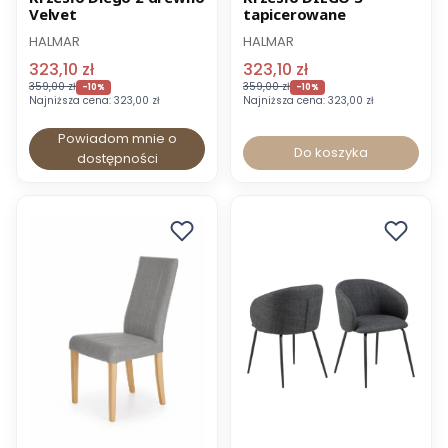
Velvet
tapicerowane
-8% z kodem MEBEL
-8% z kodem MEBEL
HALMAR
HALMAR
323,10 zł
323,10 zł
359,00 zł
359,00 zł
-10%
-10%
Najniższa cena:
323,00 zł
Najniższa cena:
323,00 zł
Powiadom mnie o
Do koszyka
dostępności