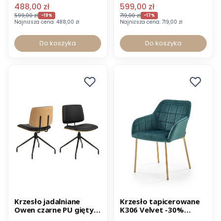
488,00 zł
599,00 zł
599,00 zł
719,00 zł
-19%
-17%
Najniższa cena:
488,00 zł
Najniższa cena:
719,00 zł
Do koszyka
Do koszyka
Promocja
Promocja
Krzesło jadalniane
Krzesło tapicerowane
Owen czarne PU gięty
K306 Velvet -30%
Wysyłka 24h
dąb
OUTLET