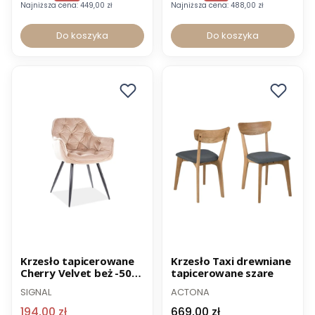
Najniższa cena:
449,00 zł
Najniższa cena:
488,00 zł
Do koszyka
Do koszyka
Promocja
Krzesło tapicerowane
Krzesło Taxi drewniane
Cherry Velvet beż -50%
tapicerowane szare
Wysyłka 24h
OUTLET
SIGNAL
ACTONA
194,00 zł
669,00 zł