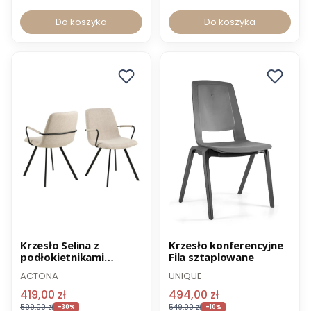
Do koszyka
Do koszyka
Promocja
Promocja
Krzesło Selina z
Krzesło konferencyjne
podłokietnikami
Fila sztaplowane
Wysyłka 24h
-12% z kodem PROMO12
beżowe -30% OUTLET
ACTONA
UNIQUE
419,00 zł
494,00 zł
599,00 zł
549,00 zł
-30%
-10%