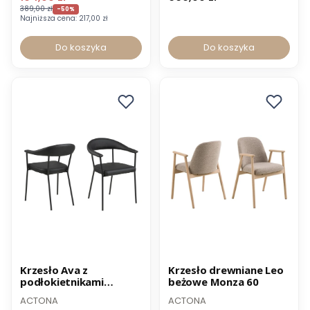
389,00 zł
-50%
Najniższa cena:
217,00 zł
Do koszyka
Do koszyka
Promocja
Promocja
Krzesło Ava z
Krzesło drewniane Leo
podłokietnikami
beżowe Monza 60
ekoskóra czarna
ACTONA
ACTONA