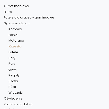
Outlet meblowy
Biuro
Fotele dla gracza - gamingowe
Sypialnia i Salon
Komody
Łóżka
Materace
Krzesła
Fotele
Sofy
Pufy
Ławki
Regały
Szafki
Półki
Wieszaki
Oświetlenie
Kuchnia i Jadalnia