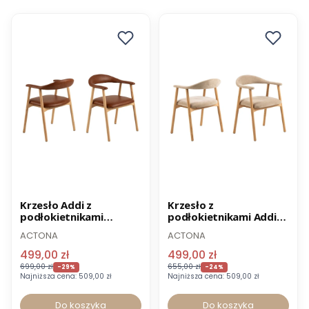
Promocja
Promocja
Krzesło Addi z
Krzesło z
podłokietnikami
podłokietnikami Addi
Wysyłka 24h
Wysyłka 24h
ekoskóra brandy
beż Danny 3
ACTONA
ACTONA
499,00 zł
499,00 zł
699,00 zł
655,00 zł
-29%
-24%
Najniższa cena:
509,00 zł
Najniższa cena:
509,00 zł
Do koszyka
Do koszyka