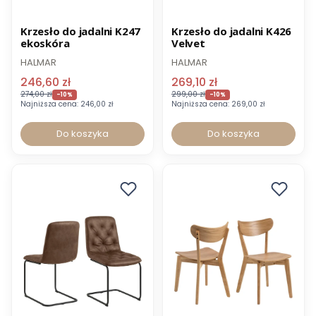
Promocja
Promocja
Krzesło do jadalni K247
Krzesło do jadalni K426
ekoskóra
Velvet
-8% z kodem MEBEL
-8% z kodem MEBEL
HALMAR
HALMAR
246,60 zł
269,10 zł
274,00 zł
299,00 zł
-10%
-10%
Najniższa cena:
246,00 zł
Najniższa cena:
269,00 zł
Do koszyka
Do koszyka