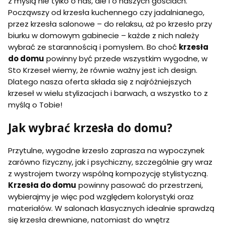
z myślą nie tylko o nas, ale i o naszych gościach.
Począwszy od krzesła kuchennego czy jadalnianego,
przez krzesła salonowe – do relaksu, aż po krzesło przy
biurku w domowym gabinecie – każde z nich należy
wybrać ze starannością i pomysłem. Bo choć
krzesła
do domu
powinny być przede wszystkim wygodne, w
Sto Krzeseł wiemy, że równie ważny jest ich design.
Dlatego nasza oferta składa się z najróżniejszych
krzeseł w wielu stylizacjach i barwach, a wszystko to z
myślą o Tobie!
Jak wybrać krzesła do domu?
Przytulne, wygodne krzesło zaprasza na wypoczynek
zarówno fizyczny, jak i psychiczny, szczególnie gry wraz
z wystrojem tworzy wspólną kompozycję stylistyczną.
Krzesła do domu
powinny pasować do przestrzeni,
wybierajmy je więc pod względem kolorystyki oraz
materiałów. W salonach klasycznych idealnie sprawdzą
się krzesła drewniane, natomiast do wnętrz