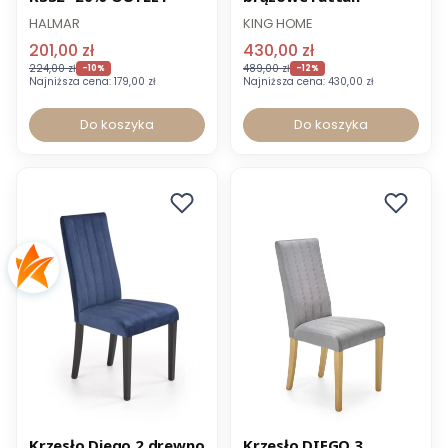
Wysyłka 24h
-8% z kodem KINGS
HALMAR
KING HOME
201,00 zł
430,00 zł
224,00 zł
489,00 zł
-10%
-12%
Najniższa cena:
179,00 zł
Najniższa cena:
430,00 zł
Do koszyka
Do koszyka
Promocja
Promocja
Krzesło Diego 2 drewno
Krzesło DIEGO 3