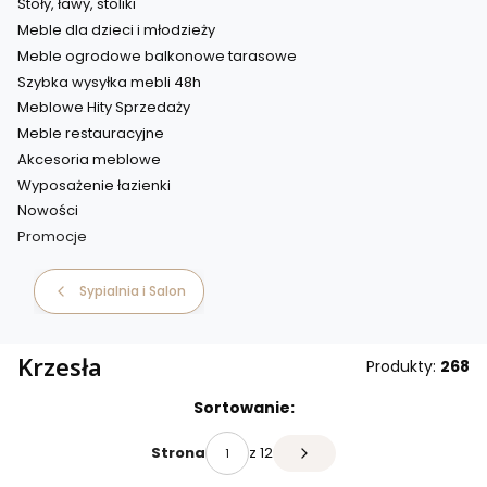
Stoły, ławy, stoliki
Meble dla dzieci i młodzieży
Meble ogrodowe balkonowe tarasowe
Szybka wysyłka mebli 48h
Meblowe Hity Sprzedaży
Meble restauracyjne
Akcesoria meblowe
Wyposażenie łazienki
Nowości
Promocje
Koniec menu
Sypialnia i Salon
Krzesła
Produkty:
268
Sortowanie:
z 12
Strona