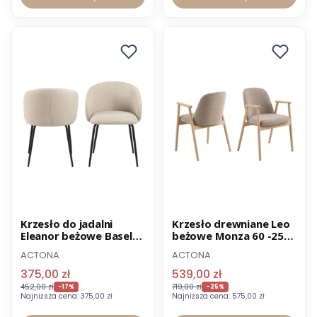
Promocja
Promocja
Krzesło do jadalni
Krzesło drewniane Leo
Eleanor beżowe Basel
beżowe Monza 60 -25%
Wysyłka 24h
24
OUTLET
ACTONA
ACTONA
375,00 zł
539,00 zł
452,00 zł
719,00 zł
-17%
-25%
Najniższa cena:
375,00 zł
Najniższa cena:
575,00 zł