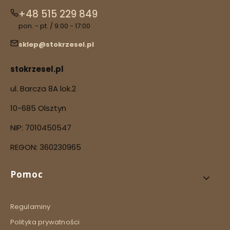
+48 515 229 849
pon. - pt. / 9:00 - 17:00
sklep@stokrzesel.pl
stokrzesel.pl
ul. Barcza 8A lok.2
10-685 Olsztyn
NIP: 7010450547
REGON: 360230965
Linki w stopce
Pomoc
Regulaminy
Polityka prywatności