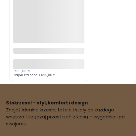
Fotel rozkładany elektrycznie
szary Mora
1 999,00 zł
Najniższa cena:
1 629,00 zł
Stokrzesel – styl, komfort i design
Znajdź idealne krzesła, fotele i stoły do każdego
wnętrza. Urządzaj przestrzeń z klasą – wygodnie i po
swojemu.