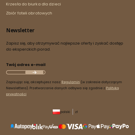
Krzesła do biurka dla dzieci
Zbiór foteli obrotowych
Newsletter
Zapisz się, aby otrzymywać najlepsze oferty i zyskać dostęp
do eksperckich porad.
Twój adres e-mail
Zapisując się, akceptujesz nasz
Regulamin
(w zakresie dotyczącym
Newslettera). Przetwarzanie danych odbywa się zgodnie z
Polityką
prywatności
.
polski
zł