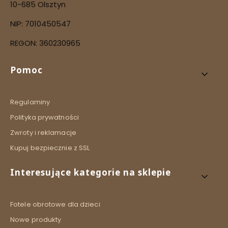
10-685 Olsztyn
NIP: 7010450547
REGON: 360230965
Linki w stopce
Pomoc
Regulaminy
Polityka prywatności
Zwroty i reklamacje
Kupuj bezpiecznie z SSL
Interesujące kategorie na sklepie
Fotele obrotowe dla dzieci
Nowe produkty