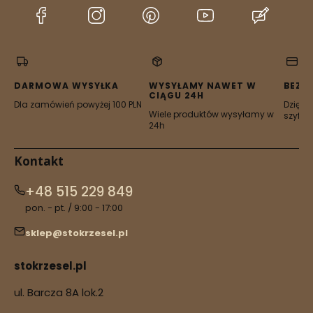
(Otwiera
(Otwiera
(Otwiera
(Otwiera
(Otwier
się
się
się
się
się
w
w
w
w
w
nowej
nowej
nowej
nowej
nowej
karcie)
karcie)
karcie)
karcie)
karcie)
DARMOWA WYSYŁKA
WYSYŁAMY NAWET W
BEZP
CIĄGU 24H
Dla zamówień powyżej 100 PLN
Dzięki 
Wiele produktów wysyłamy w
szyfro
24h
Kontakt
+48 515 229 849
pon. - pt. / 9:00 - 17:00
sklep@stokrzesel.pl
stokrzesel.pl
ul. Barcza 8A lok.2