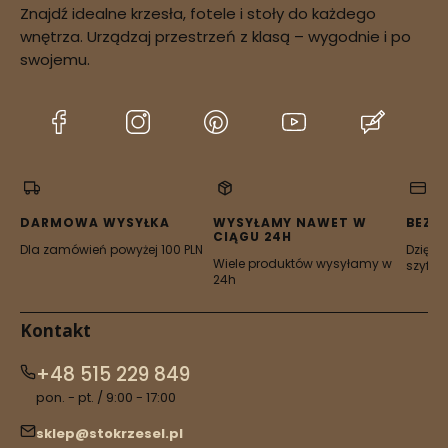
Znajdź idealne krzesła, fotele i stoły do każdego
potwierdzenie
wnętrza. Urządzaj przestrzeń z klasą – wygodnie i po
dostępności zamówienia
swojemu.
(Otwiera
(Otwiera
(Otwiera
(Otwiera
(Otwier
się
się
się
się
się
w
w
w
w
w
nowej
nowej
nowej
nowej
nowej
karcie)
karcie)
karcie)
karcie)
karcie)
DARMOWA WYSYŁKA
WYSYŁAMY NAWET W
BEZP
CIĄGU 24H
Dla zamówień powyżej 100 PLN
Dzięki 
Wiele produktów wysyłamy w
szyfro
24h
Kontakt
+48 515 229 849
pon. - pt. / 9:00 - 17:00
sklep@stokrzesel.pl