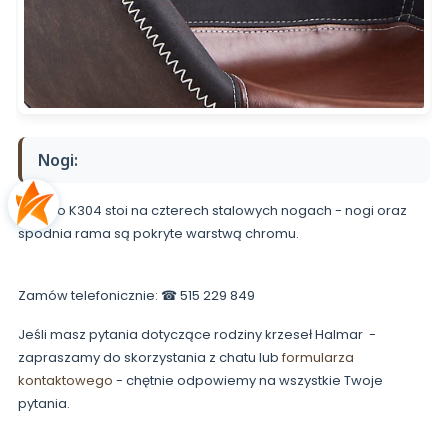
Nogi:
Krzesło K304 stoi na czterech stalowych nogach - nogi oraz
spodnia rama są pokryte warstwą chromu.
Zamów telefonicznie: ☎ 515 229 849
Jeśli masz pytania dotyczące rodziny krzeseł Halmar -
zapraszamy do skorzystania z chatu lub
formularza
kontaktowego
- chętnie odpowiemy na wszystkie Twoje
pytania.