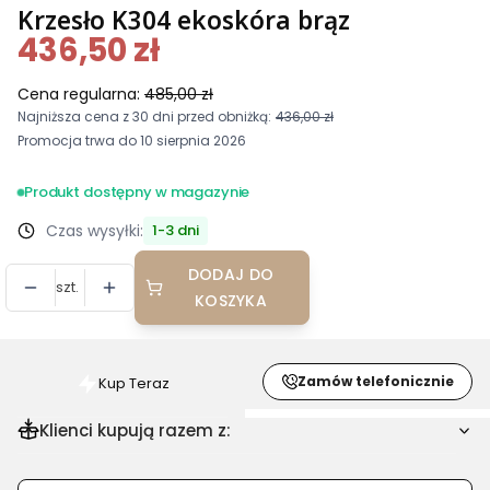
Krzesło K304 ekoskóra brąz
436,50 zł
Cena regularna:
485,00 zł
Najniższa cena z 30 dni przed obniżką:
436,00 zł
Promocja trwa do 10 sierpnia 2026
Produkt dostępny w magazynie
Czas wysyłki:
1-3 dni
DODAJ DO
szt.
KOSZYKA
Zamów telefonicznie
Kup Teraz
Szybki
zakup
Klienci kupują razem z:
dla
produktu