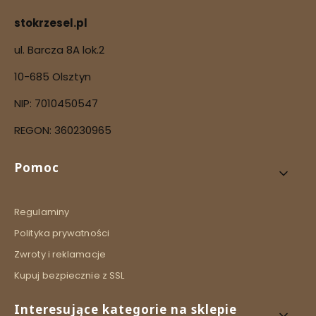
stokrzesel.pl
ul. Barcza 8A lok.2
10-685 Olsztyn
NIP: 7010450547
REGON: 360230965
Linki w stopce
Pomoc
Regulaminy
Polityka prywatności
Zwroty i reklamacje
Kupuj bezpiecznie z SSL
Interesujące kategorie na sklepie