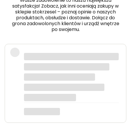
Wasze zadowolenie to nasza największa
satysfakcja! Zobacz, jak inni oceniają zakupy w
sklepie stokrzesel – poznaj opinie o naszych
produktach, obsłudze i dostawie. Dołącz do
grona zadowolonych klientów i urządź wnętrze
po swojemu.
Fotel piękny, wygodny, polecam.
Dorota
dotyczy produktu: Fotel wypoczynkowy Soft 3
ciemno zielony Velvet