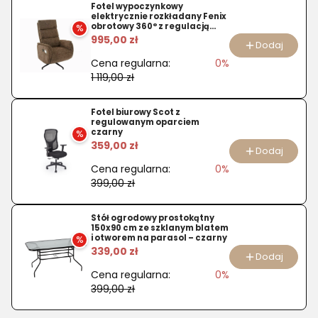
Krzesło
Fotel wypoczynkowy
elektrycznie rozkładany Fenix
K304
obrotowy 360° z regulacją
%
wysokości – cappuccino
995,00 zł
ekoskóra
Dodaj
brąz
Cena regularna:
0%
1 119,00 zł
Fotel biurowy Scot z
regulowanym oparciem
czarny
%
359,00 zł
Dodaj
Cena regularna:
0%
399,00 zł
Stół ogrodowy prostokątny
150x90 cm ze szklanym blatem
i otworem na parasol – czarny
%
339,00 zł
Dodaj
Cena regularna:
0%
399,00 zł