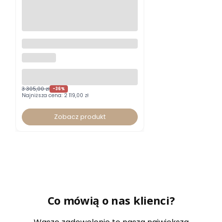
Fotel biurowy Xenium DUO-
BACK HRUA certyfikat GS typ B
NOWY STYL
z zagłówkiem
3 305,00 zł
-36%
Najniższa cena:
2 119,00 zł
Zobacz produkt
Co mówią o nas klienci?