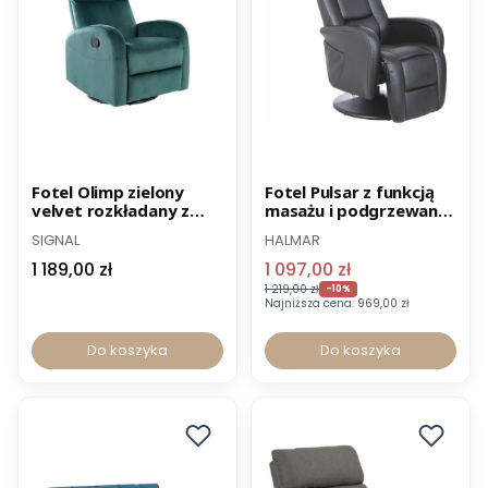
Nowość
Nowość
Promocja
Fotel Olimp zielony
Fotel Pulsar z funkcją
velvet rozkładany z
masażu i podgrzewania
Wysyłka 24h
funkcją bujania
czarna ekoskóra -20%
SIGNAL
HALMAR
OUTLET
1 189,00 zł
1 097,00 zł
1 219,00 zł
-10%
Najniższa cena:
969,00 zł
Do koszyka
Do koszyka