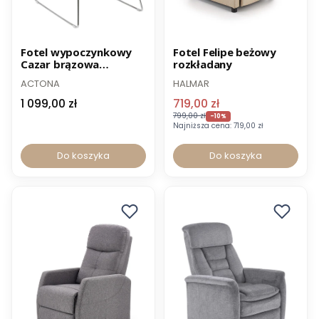
Promocja
Fotel wypoczynkowy
Fotel Felipe beżowy
Cazar brązowa
rozkładany
Wysyłka 24h
ekoskóra chrom
ACTONA
HALMAR
-8% z kodem FOTEL
1 099,00 zł
719,00 zł
799,00 zł
-10%
Najniższa cena:
719,00 zł
Do koszyka
Do koszyka