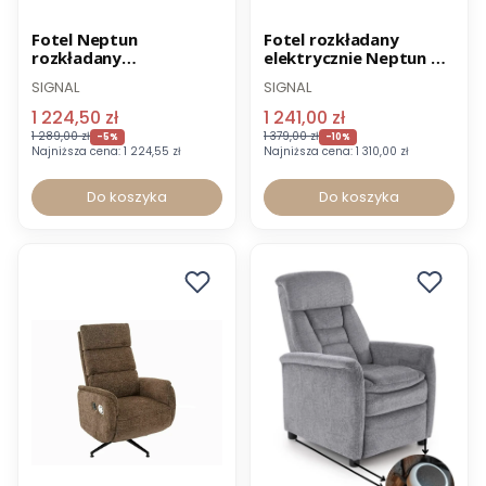
Promocja
Nowość
Promocja
Fotel Neptun
Fotel rozkładany
rozkładany
elektrycznie Neptun M
Wysyłka 24h
elektrycznie
szary z masażem
SIGNAL
SIGNAL
1 224,50 zł
1 241,00 zł
1 289,00 zł
1 379,00 zł
-5%
-10%
Najniższa cena:
1 224,55 zł
Najniższa cena:
1 310,00 zł
Do koszyka
Do koszyka