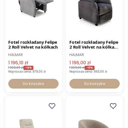
Promocja
Nowość
Promocja
Fotel rozkładany Felipe
Fotel rozkładany Felipe
2 Roll Velvet na kółkach
2 Roll Velvet na kółkach
Wysyłka 24h
-35% OUTLET
HALMAR
HALMAR
1 196,10 zł
1 196,00 zł
1 329,00 zł
1 329,00 zł
-10%
-10%
Najniższa cena:
879,00 zł
Najniższa cena:
863,00 zł
Do koszyka
Do koszyka