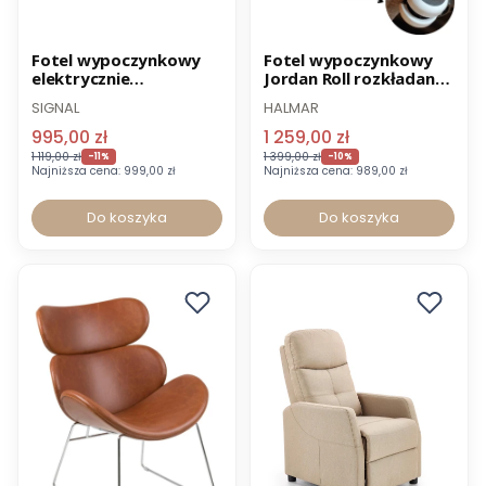
Nowość
Promocja
Promocja
Fotel wypoczynkowy
Fotel wypoczynkowy
elektrycznie
Jordan Roll rozkładany
Wysyłka 24h
Wysyłka 24h
rozkładany Fenix
na kółkach
SIGNAL
HALMAR
obrotowy 360° z
regulacją wysokości –
995,00 zł
1 259,00 zł
cappuccino
1 119,00 zł
1 399,00 zł
-11%
-10%
Najniższa cena:
999,00 zł
Najniższa cena:
989,00 zł
Do koszyka
Do koszyka