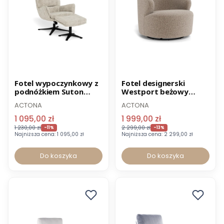
Promocja
Promocja
Fotel wypoczynkowy z
Fotel designerski
podnóżkiem Suton
Westport beżowy
beżowy
obrotowy
ACTONA
ACTONA
1 095,00 zł
1 999,00 zł
1 230,00 zł
2 299,00 zł
-11%
-13%
Najniższa cena:
1 095,00 zł
Najniższa cena:
2 299,00 zł
Do koszyka
Do koszyka