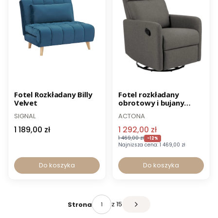
Promocja
Fotel Rozkładany Billy
Fotel rozkładany
Velvet
obrotowy i bujany
Mikkeli
SIGNAL
ACTONA
1 189,00 zł
1 292,00 zł
1 469,00 zł
-12%
Najniższa cena:
1 469,00 zł
Do koszyka
Do koszyka
z 15
Strona