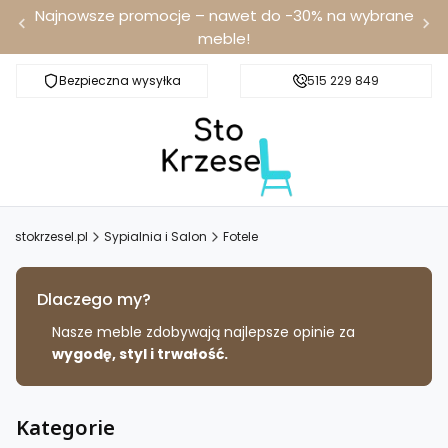
Najnowsze promocje – nawet do -30% na wybrane
meble!
Bezpieczna wysyłka
Darmowa dostawa od 100 zł
515 229 849
stokrzesel.pl
Sypialnia i Salon
Fotele
Dlaczego my?
Nasze meble zdobywają najlepsze opinie za
wygodę, styl i trwałość.
Kategorie