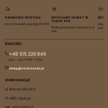
w
w
w
w
w
nowej
nowej
nowej
nowej
nowej
karcie)
karcie)
karcie)
karcie)
karcie)
DARMOWA WYSYŁKA
WYSYŁAMY NAWET W
BEZP
CIĄGU 24H
Dla zamówień powyżej 100 PLN
Dzięki 
Wiele produktów wysyłamy w
szyfro
24h
Kontakt
+48 515 229 849
pon. - pt. / 9:00 - 17:00
sklep@stokrzesel.pl
stokrzesel.pl
ul. Barcza 8A lok.2
10-685 Olsztyn
NIP: 7010450547