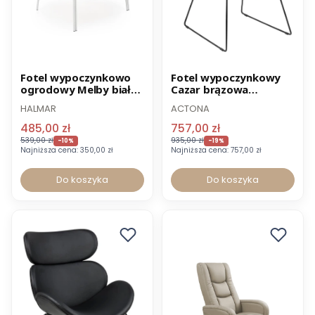
Promocja
Promocja
Fotel wypoczynkowo
Fotel wypoczynkowy
ogrodowy Melby biały
Cazar brązowa
Wysyłka 24h
-35% OUTLET
ekoskóra
HALMAR
ACTONA
485,00 zł
757,00 zł
539,00 zł
935,00 zł
-10%
-19%
Najniższa cena:
350,00 zł
Najniższa cena:
757,00 zł
Do koszyka
Do koszyka