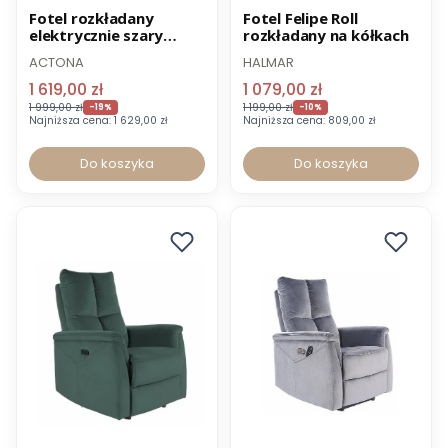
Promocja
Promocja
Fotel rozkładany
Fotel Felipe Roll
elektrycznie szary
rozkładany na kółkach
Wysyłka 24h
Wysyłka 24h
Mora
ACTONA
HALMAR
1 619,00 zł
1 079,00 zł
1 999,00 zł
1 199,00 zł
-19%
-10%
Najniższa cena:
1 629,00 zł
Najniższa cena:
809,00 zł
Do koszyka
Do koszyka