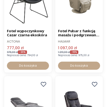
Promocja
Nowość
Promocja
Fotel wypoczynkowy
Fotel Pulsar z funkcją
Cazar czarna ekoskóra
masażu i podgrzewania
Wysyłka 24h
cappuccino ekoskóra
ACTONA
HALMAR
-20% OUTLET
777,00 zł
1 097,00 zł
976,00 zł
1 219,00 zł
-20%
-10%
Najniższa cena:
794,00 zł
Najniższa cena:
975,00 zł
Do koszyka
Do koszyka