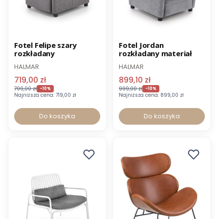
Promocja
Promocja
Fotel Felipe szary
Fotel Jordan
rozkładany
rozkładany materiał
Wysyłka 24h
Wysyłka 24h
HALMAR
HALMAR
-8% z kodem FOTEL
-8% z kodem FOTEL
719,00 zł
899,10 zł
799,00 zł
999,00 zł
-10%
-10%
Najniższa cena:
719,00 zł
Najniższa cena:
899,00 zł
Do koszyka
Do koszyka