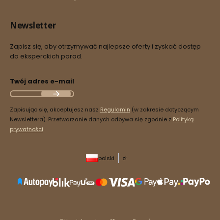
Newsletter
Zapisz się, aby otrzymywać najlepsze oferty i zyskać dostęp
do eksperckich porad.
Twój adres e-mail
Zapisując się, akceptujesz nasz
Regulamin
(w zakresie dotyczącym
Newslettera). Przetwarzanie danych odbywa się zgodnie z
Polityką
prywatności
.
polski
zł