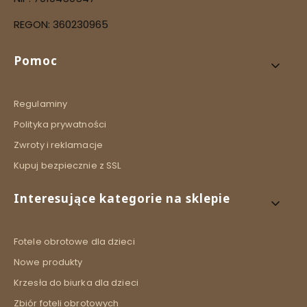
REGON: 360230965
Linki w stopce
Pomoc
Regulaminy
Polityka prywatności
Zwroty i reklamacje
Kupuj bezpiecznie z SSL
Interesujące kategorie na sklepie
Fotele obrotowe dla dzieci
Nowe produkty
Krzesła do biurka dla dzieci
Zbiór foteli obrotowych