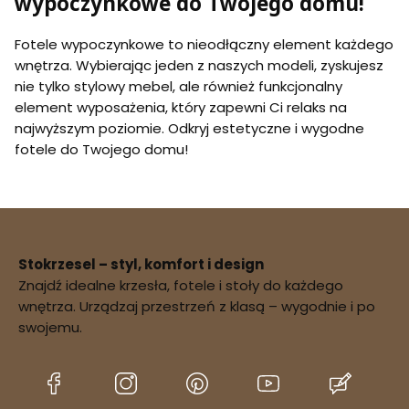
wypoczynkowe do Twojego domu!
Fotele wypoczynkowe to nieodłączny element każdego
wnętrza. Wybierając jeden z naszych modeli, zyskujesz
nie tylko stylowy mebel, ale również funkcjonalny
element wyposażenia, który zapewni Ci relaks na
najwyższym poziomie. Odkryj estetyczne i wygodne
fotele do Twojego domu!
Stokrzesel – styl, komfort i design
Znajdź idealne krzesła, fotele i stoły do każdego
wnętrza. Urządzaj przestrzeń z klasą – wygodnie i po
swojemu.
(Otwiera
(Otwiera
(Otwiera
(Otwiera
(Otwier
się
się
się
się
się